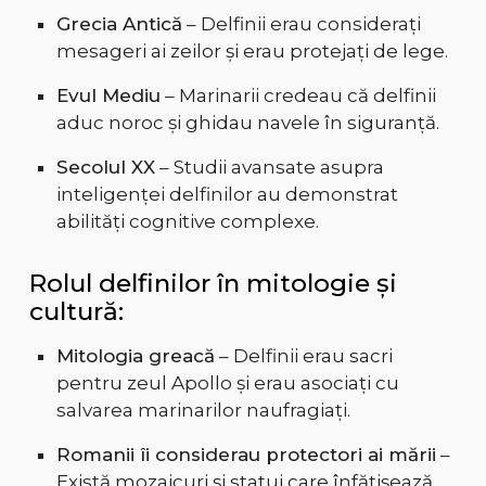
Grecia Antică
– Delfinii erau considerați
mesageri ai zeilor și erau protejați de lege.
Evul Mediu
– Marinarii credeau că delfinii
aduc noroc și ghidau navele în siguranță.
Secolul XX
– Studii avansate asupra
inteligenței delfinilor au demonstrat
abilități cognitive complexe.
Rolul delfinilor în mitologie și
cultură:
Mitologia greacă
– Delfinii erau sacri
pentru zeul Apollo și erau asociați cu
salvarea marinarilor naufragiați.
Romanii îi considerau protectori ai mării
–
Există mozaicuri și statui care înfățișează