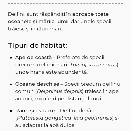
Delfinii sunt răspândiți în
aproape toate
oceanele și mările lumii
, dar unele specii
trăiesc și în râuri mari.
Tipuri de habitat:
Ape de coastă
– Preferate de specii
precum delfinii mari (
Tursiops truncatus
),
unde hrana este abundentă.
Oceane deschise
– Specii precum delfinul
comun (
Delphinus delphis
) trăiesc în ape
adânci, migrând pe distanțe lungi.
Râuri și estuare
– Delfinii de râu
(
Platanista gangetica
,
Inia geoffrensis
) s-
au adaptat la apă dulce.