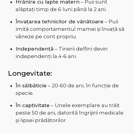
Hrănire cu lapte matern
– Puii sunt
alăptați timp de 6 luni până la 2 ani.
Învațarea tehnicilor de vânătoare
– Puii
imită comportamentul mamei și învață să
vâneze pe cont propriu.
Independență
– Tinerii delfini devin
independenți la 4-6 ani.
Longevitate:
În sălbăticie
– 20-60 de ani, în funcție de
specie.
În captivitate
– Unele exemplare au trăit
peste 50 de ani, datorită îngrijirii medicale
și lipsei prădătorilor.