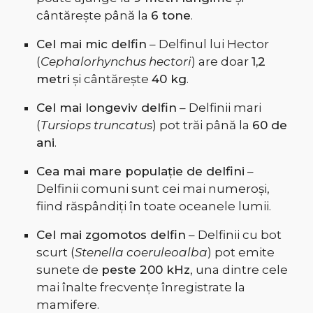
cântărește până la
6 tone
.
Cel mai mic delfin
– Delfinul lui Hector
(
Cephalorhynchus hectori
) are doar
1,2
metri
și cântărește
40 kg
.
Cel mai longeviv delfin
– Delfinii mari
(
Tursiops truncatus
) pot trăi până la
60 de
ani
.
Cea mai mare populație de delfini
–
Delfinii comuni sunt cei mai numeroși,
fiind răspândiți în toate oceanele lumii.
Cel mai zgomotos delfin
– Delfinii cu bot
scurt (
Stenella coeruleoalba
) pot emite
sunete de
peste 200 kHz
, una dintre cele
mai înalte frecvențe înregistrate la
mamifere.