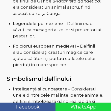
delfinul de Gange (
Platanista gangetica
)
era considerat un animal sacru, fiind
asociat cu zeița Ganga.
Legendele polineziene
– Delfinii erau
văzuți ca mesageri ai zeilor și protectori ai
pescarilor.
Folclorul european medieval
– Delfinii
erau considerați creaturi magice care
ajutau călătorii și purtau sufletele celor
pierduți în mare spre cer.
Simbolismul delfinului:
Inteligență și cunoaștere
– Considerați
unele dintre cele mai inteligente animale,
delfinii simbolizează gândirea rapidă și
Facebook
WhatsApp
înțelepciunea.