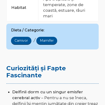
temperate, zone de
Habitat
coastă, estuare, râuri
mari
Dieta / Categorie:
/
Carnivor
Mamifer
Curiozități și Fapte
Fascinante
Delfinii dorm cu un singur emisfer
cerebral activ
– Pentru a nu se îneca,
delfinii își mențin jumătate din creier treaz