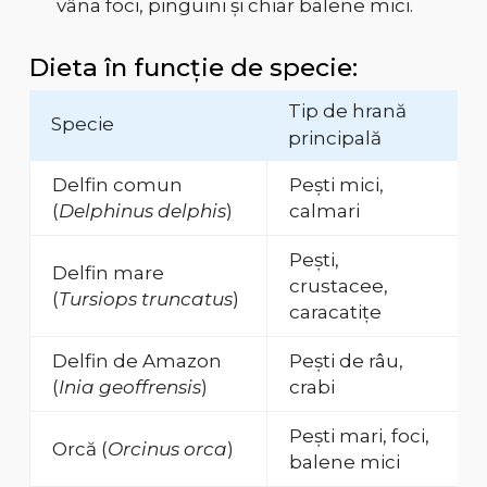
vâna foci, pinguini și chiar balene mici.
Dieta în funcție de specie:
Tip de hrană
Specie
principală
Delfin comun
Pești mici,
(
Delphinus delphis
)
calmari
Pești,
Delfin mare
crustacee,
(
Tursiops truncatus
)
caracatițe
Delfin de Amazon
Pești de râu,
(
Inia geoffrensis
)
crabi
Pești mari, foci,
Orcă (
Orcinus orca
)
balene mici