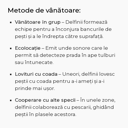
Metode de vânătoare:
Vânătoare în grup
– Delfinii formează
echipe pentru a înconjura bancurile de
pești și a le îndrepta către suprafață.
Ecolocație
– Emit unde sonore care le
permit să detecteze prada în ape tulburi
sau întunecate.
Lovituri cu coada
– Uneori, delfinii lovesc
peștii cu coada pentru a-i ameți și a-i
prinde mai ușor.
Cooperare cu alte specii
– În unele zone,
delfinii colaborează cu pescarii, ghidând
peștii în plasele acestora.