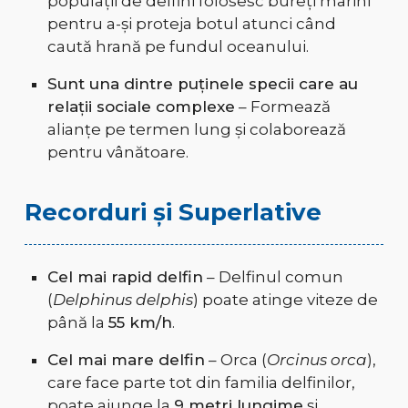
populații de delfini folosesc bureți marini
pentru a-și proteja botul atunci când
caută hrană pe fundul oceanului.
Sunt una dintre puținele specii care au
relații sociale complexe
– Formează
alianțe pe termen lung și colaborează
pentru vânătoare.
Recorduri și Superlative
Cel mai rapid delfin
– Delfinul comun
(
Delphinus delphis
) poate atinge viteze de
până la
55 km/h
.
Cel mai mare delfin
– Orca (
Orcinus orca
),
care face parte tot din familia delfinilor,
poate ajunge la
9 metri lungime
și