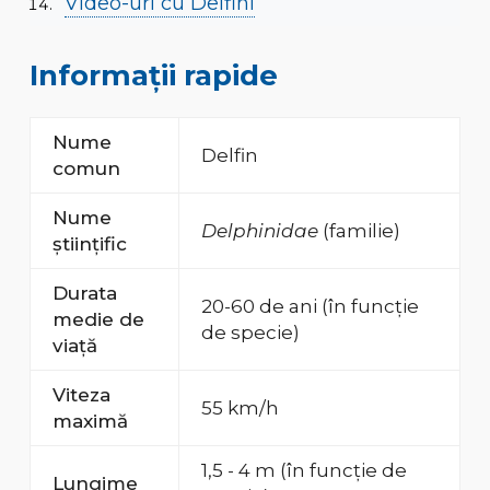
Video-uri cu Delfini
Informații rapide
Nume
Delfin
comun
Nume
Delphinidae
(familie)
științific
Durata
20-60 de ani (în funcție
medie de
de specie)
viață
Viteza
55 km/h
maximă
1,5 - 4 m (în funcție de
Lungime