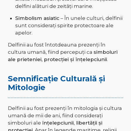
delfini alături de zeități marine.
Simbolism asiatic
– În unele culturi, delfinii
sunt considerați spirite protectoare ale
apelor.
Delfinii au fost întotdeauna prezenți în
cultura umană, fiind percepuți ca
simboluri
ale prieteniei, protecției și înțelepciunii
.
Semnificație Culturală și
Mitologie
Delfinii au fost prezenți în mitologia și cultura
umană de mii de ani, fiind considerați
simboluri ale
înțelepciunii, libertății și
protecției
. Apar în legende maritime, religii