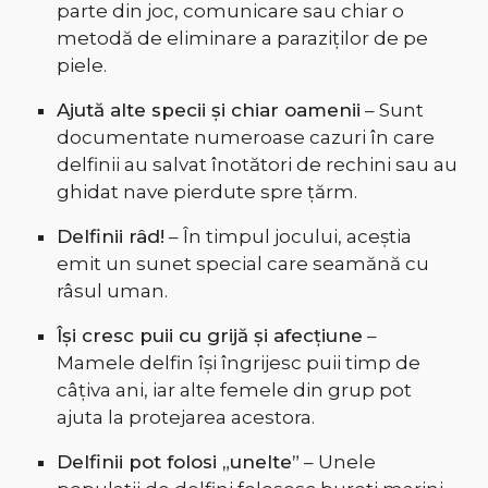
parte din joc, comunicare sau chiar o
metodă de eliminare a paraziților de pe
piele.
Ajută alte specii și chiar oamenii
– Sunt
documentate numeroase cazuri în care
delfinii au salvat înotători de rechini sau au
ghidat nave pierdute spre țărm.
Delfinii râd!
– În timpul jocului, aceștia
emit un sunet special care seamănă cu
râsul uman.
Își cresc puii cu grijă și afecțiune
–
Mamele delfin își îngrijesc puii timp de
câțiva ani, iar alte femele din grup pot
ajuta la protejarea acestora.
Delfinii pot folosi „unelte”
– Unele