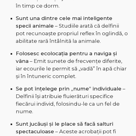
în timp ce dorm.
Sunt una dintre cele mai inteligente
specii animale
– Studiile arată că delfinii
pot recunoaște propriul reflex în oglindă, o
abilitate rară întâlnită la animale.
Folosesc ecolocația pentru a naviga și
vâna
– Emit sunete de frecvențe diferite,
iar ecourile le permit să „vadă” în apă chiar
și în întuneric complet.
Se pot înțelege prin „nume” individuale
–
Delfinii își atribuie fluierături specifice
fiecărui individ, folosindu-le ca un fel de
nume.
Sunt jucăuși și le place să facă salturi
spectaculoase
– Aceste acrobații pot fi