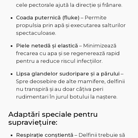
cele pectorale ajută la direcție și frânare.
Coada puternică (fluke)
– Permite
propulsia prin apă și executarea salturilor
spectaculoase.
Piele netedă și elastică
– Minimizează
frecarea cu apa și se regenerează rapid
pentru a reduce riscul infecțiilor.
Lipsa glandelor sudoripare și a părului
–
Spre deosebire de alte mamifere, delfinii
nu transpiră și au doar câțiva peri
rudimentari în jurul botului la naștere.
Adaptări speciale pentru
supraviețuire:
Respirație conștientă
– Delfinii trebuie să