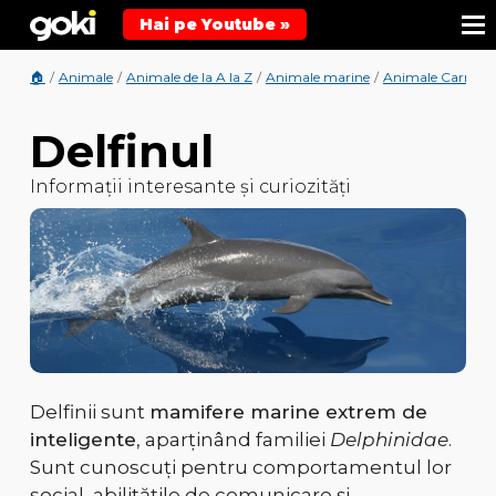
Hai pe Youtube »
🏠
/
Animale
/
Animale de la A la Z
/
Animale marine
/
Animale Carnivo
Delfinul
Informații interesante și curiozități
Delfinii sunt
mamifere marine extrem de
inteligente
, aparținând familiei
Delphinidae
.
Sunt cunoscuți pentru comportamentul lor
social, abilitățile de comunicare și