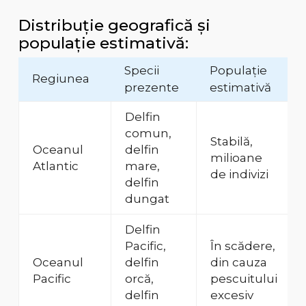
Distribuție geografică și
populație estimativă:
Specii
Populație
Regiunea
prezente
estimativă
Delfin
comun,
Stabilă,
Oceanul
delfin
milioane
Atlantic
mare,
de indivizi
delfin
dungat
Delfin
Pacific,
În scădere,
Oceanul
delfin
din cauza
Pacific
orcă,
pescuitului
delfin
excesiv