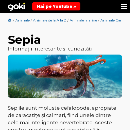
Hai pe Youtube »
🏠
/
Animale
/
Animale de la A la Z
/
Animale marine
/
Animale Carnivo
Sepia
Informații interesante și curiozități
Sepiile sunt
moluste cefalopode
, apropiate
de
caracatițe și calmari
, fiind unele dintre
cele mai inteligente nevertebrate
. Aceste
creaturi uimitoare sunt capabile să își