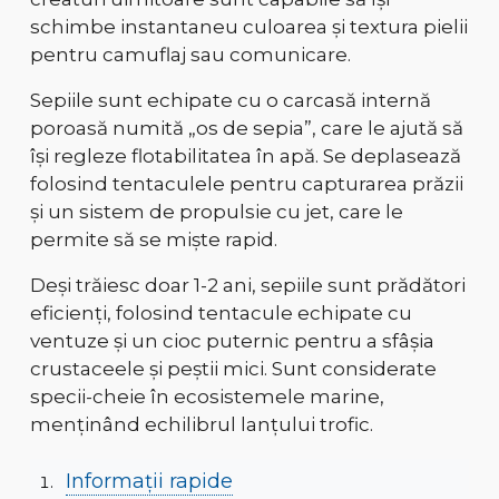
schimbe instantaneu culoarea și textura pielii
pentru camuflaj sau comunicare.
Sepiile sunt echipate cu
o carcasă internă
poroasă numită „os de sepia”
, care le ajută să
își regleze flotabilitatea în apă. Se deplasează
folosind
tentaculele
pentru capturarea prăzii
și un sistem de
propulsie cu jet
, care le
permite să se miște rapid.
Deși trăiesc doar
1-2 ani
, sepiile sunt
prădători
eficienți
, folosind
tentacule echipate cu
ventuze și un cioc puternic
pentru a sfâșia
crustaceele și peștii mici. Sunt considerate
specii-cheie
în ecosistemele marine,
menținând echilibrul lanțului trofic.
Informații rapide