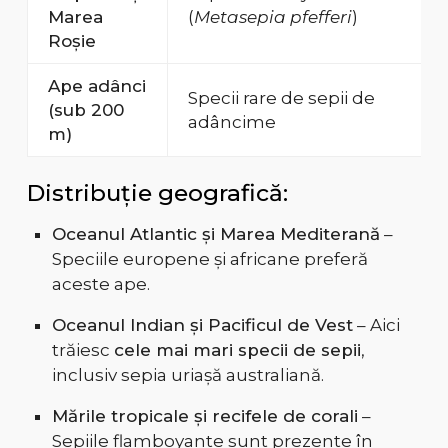
Marea
(
Metasepia pfefferi
)
Roșie
Ape adânci
Specii rare de sepii de
(sub 200
adâncime
m)
Distribuție geografică:
Oceanul Atlantic și Marea Mediterană
–
Speciile europene și africane preferă
aceste ape.
Oceanul Indian și Pacificul de Vest
– Aici
trăiesc
cele mai mari specii de sepii
,
inclusiv sepia uriașă australiană.
Mările tropicale și recifele de corali
–
Sepiile flamboyante sunt prezente în