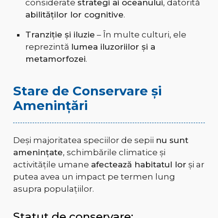
considerate
strategi ai oceanului
, datorită
abilităților lor cognitive
.
Tranziție și iluzie
– În multe culturi, ele
reprezintă
lumea iluzoriilor și a
metamorfozei
.
Stare de Conservare și
Amenințări
Deși majoritatea speciilor de sepii
nu sunt
amenințate
, schimbările climatice și
activitățile umane
afectează habitatul lor
și ar
putea avea un impact pe termen lung
asupra populațiilor.
Statut de conservare: