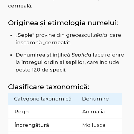
cerneală
.
Originea și etimologia numelui:
„Sepie”
provine din grecescul
sēpia
, care
înseamnă
„cerneală”
.
Denumirea științifică
Sepiida
face referire
la
întregul ordin al sepiilor
, care include
peste
120 de specii
.
Clasificare taxonomică:
Categorie taxonomică
Denumire
Regn
Animalia
Încrengătură
Mollusca