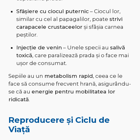
Sfâșiere cu ciocul puternic
– Ciocul lor,
similar cu cel al papagalilor, poate
strivi
carapacele crustaceelor
și sfâșia carnea
peștilor.
Injecție de venin
– Unele specii au
salivă
toxică
, care paralizează prada și o face mai
ușor de consumat.
Sepiile au un
metabolism rapid
, ceea ce le
face să consume frecvent hrană, asigurându-
se că au
energie pentru mobilitatea lor
ridicată
.
Reproducere și Ciclu de
Viață