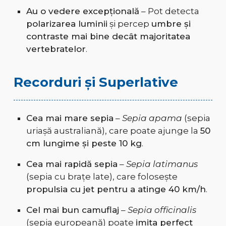
Au o vedere excepțională
– Pot detecta
polarizarea luminii
și percep
umbre și
contraste mai bine decât majoritatea
vertebratelor
.
Recorduri și Superlative
Cea mai mare sepia
–
Sepia apama
(sepia
uriașă australiană), care poate ajunge la
50
cm lungime și peste 10 kg
.
Cea mai rapidă sepia
–
Sepia latimanus
(sepia cu brațe late), care folosește
propulsia cu jet pentru a atinge 40 km/h
.
Cel mai bun camuflaj
–
Sepia officinalis
(sepia europeană) poate
imita perfect