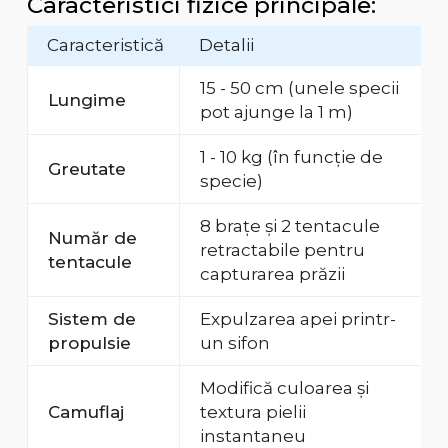
Caracteristici fizice principale:
Caracteristică
Detalii
15 - 50 cm (unele specii
Lungime
pot ajunge la 1 m)
1 - 10 kg (în funcție de
Greutate
specie)
8 brațe și 2 tentacule
Număr de
retractabile pentru
tentacule
capturarea prăzii
Sistem de
Expulzarea apei printr-
propulsie
un sifon
Modifică culoarea și
Camuflaj
textura pielii
instantaneu