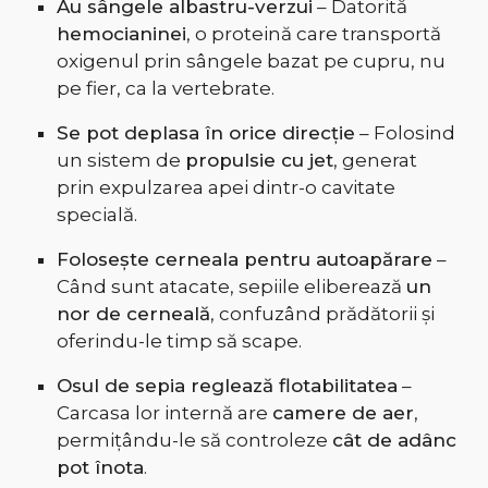
Au sângele albastru-verzui
– Datorită
hemocianinei
, o proteină care transportă
oxigenul prin sângele bazat pe cupru, nu
pe fier, ca la vertebrate.
Se pot deplasa în orice direcție
– Folosind
un sistem de
propulsie cu jet
, generat
prin expulzarea apei dintr-o cavitate
specială.
Folosește cerneala pentru autoapărare
–
Când sunt atacate, sepiile eliberează
un
nor de cerneală
, confuzând prădătorii și
oferindu-le timp să scape.
Osul de sepia reglează flotabilitatea
–
Carcasa lor internă are
camere de aer
,
permițându-le să controleze
cât de adânc
pot înota
.