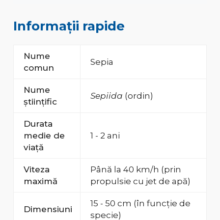
Informații rapide
Nume
Sepia
comun
Nume
Sepiida
(ordin)
științific
Durata
medie de
1 - 2 ani
viață
Viteza
Până la 40 km/h (prin
maximă
propulsie cu jet de apă)
15 - 50 cm (în funcție de
Dimensiuni
specie)