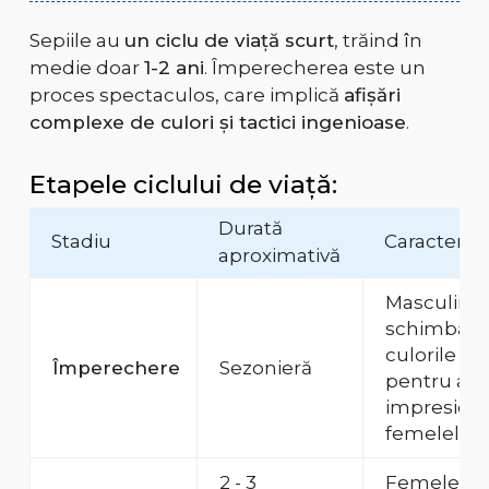
Sepiile au
un ciclu de viață scurt
, trăind în
medie doar
1-2 ani
. Împerecherea este un
proces spectaculos, care implică
afișări
complexe de culori și tactici ingenioase
.
Etapele ciclului de viață:
Durată
Stadiu
Caracteristi
aproximativă
Masculii își
schimbă
culorile
Împerechere
Sezonieră
pentru a
impresion
femelele.
2 - 3
Femelele