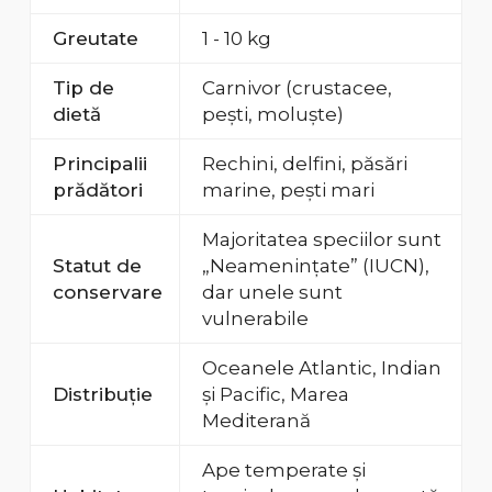
Greutate
1 - 10 kg
Tip de
Carnivor (crustacee,
dietă
pești, moluște)
Principalii
Rechini, delfini, păsări
prădători
marine, pești mari
Majoritatea speciilor sunt
Statut de
„Neamenințate” (IUCN),
conservare
dar unele sunt
vulnerabile
Oceanele Atlantic, Indian
Distribuție
și Pacific, Marea
Mediterană
Ape temperate și