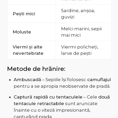
Sardine, anșoa,
Pești mici
guvizi
Melci marini, sepii
Moluste
mai mici
Viermi și alte
Viermi policheți,
nevertebrate
larve de pești
Metode de hrănire:
Ambuscadă
– Sepiile își folosesc
camuflajul
pentru a se apropia neobservate de pradă.
Captură rapidă cu tentaculele
– Cele
două
tentacule retractabile
sunt aruncate
înainte cu o viteză impresionantă,
capturând prada.