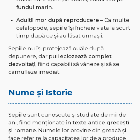
fundul marin
.
Adulții mor după reproducere
– Ca multe
cefalopode, sepiile își încheie viața la scurt
timp după ce și-au lăsat urmașii.
Sepiile nu își protejează ouăle după
depunere, dar puii
eclozează complet
dezvoltați
, fiind capabili să vâneze și să se
camufleze imediat.
Nume și Istorie
Sepiile sunt cunoscute și studiate de mii de
ani, fiind menționate în
texte antice grecești
și romane
. Numele lor provine din greacă și
face referire la capacitatea lor de a produce