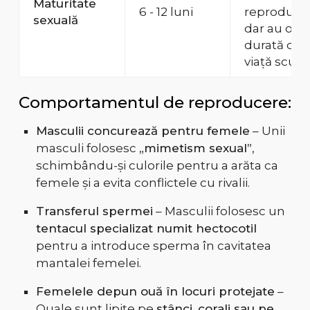
Maturitate
6 - 12 luni
reproducă
sexuală
dar au o
durată de
viață scurtă
Comportamentul de reproducere:
Masculii concurează pentru femele
– Unii
masculi folosesc
„mimetism sexual”
,
schimbându-și culorile pentru a arăta ca
femele și a evita conflictele cu rivalii.
Transferul spermei
– Masculii folosesc un
tentacul specializat numit hectocotil
pentru a introduce sperma în cavitatea
mantalei femelei.
Femelele depun ouă în locuri protejate
–
Ouale sunt lipite pe
stânci, corali sau pe