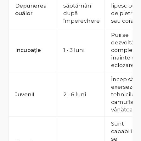
Depunerea
săptămâni
lipesc ouă
ouălor
după
de pietre
împerechere
sau corali.
Puii se
dezvoltă
Incubație
1 - 3 luni
complet
înainte de
eclozare.
Încep să își
exerseze
Juvenil
2 - 6 luni
tehnicile d
camuflaj și
vânătoare.
Sunt
capabili să
se