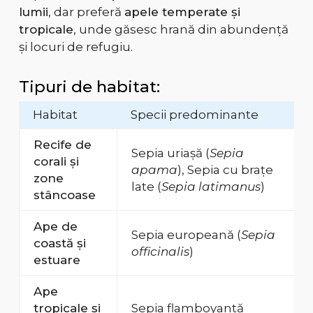
lumii
, dar preferă
apele temperate și
tropicale
, unde găsesc hrană din abundență
și locuri de refugiu.
Tipuri de habitat:
Habitat
Specii predominante
Recife de
Sepia uriașă (
Sepia
corali și
apama
), Sepia cu brațe
zone
late (
Sepia latimanus
)
stâncoase
Ape de
Sepia europeană (
Sepia
coastă și
officinalis
)
estuare
Ape
tropicale și
Sepia flamboyantă