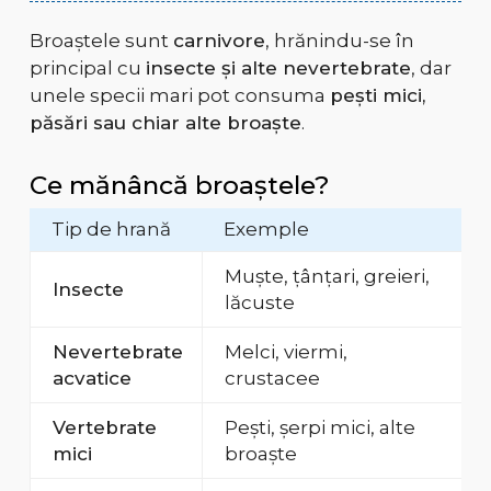
Broaștele sunt
carnivore
, hrănindu-se în
principal cu
insecte și alte nevertebrate
, dar
unele specii mari pot consuma
pești mici,
păsări sau chiar alte broaște
.
Ce mănâncă broaștele?
Tip de hrană
Exemple
Muște, țânțari, greieri,
Insecte
lăcuste
Nevertebrate
Melci, viermi,
acvatice
crustacee
Vertebrate
Pești, șerpi mici, alte
mici
broaște