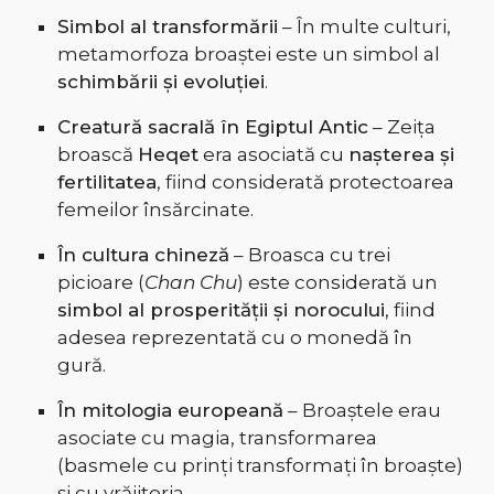
Simbol al transformării
– În multe culturi,
metamorfoza broaștei este un simbol al
schimbării și evoluției
.
Creatură sacrală în Egiptul Antic
– Zeița
broască
Heqet
era asociată cu
nașterea și
fertilitatea
, fiind considerată protectoarea
femeilor însărcinate.
În cultura chineză
– Broasca cu trei
picioare (
Chan Chu
) este considerată un
simbol al prosperității și norocului
, fiind
adesea reprezentată cu o monedă în
gură.
În mitologia europeană
– Broaștele erau
asociate cu magia, transformarea
(basmele cu prinți transformați în broaște)
și cu vrăjitoria.