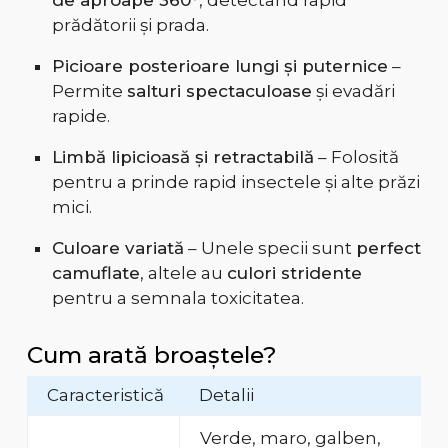
de aproape 360°
, detectând rapid
prădătorii și prada.
Picioare posterioare lungi și puternice
–
Permite
salturi spectaculoase
și evadări
rapide.
Limbă lipicioasă și retractabilă
– Folosită
pentru a prinde rapid insectele și alte prăzi
mici.
Culoare variată
– Unele specii sunt
perfect
camuflate
, altele au
culori stridente
pentru a semnala toxicitatea.
Cum arată broaștele?
Caracteristică
Detalii
Verde, maro, galben,