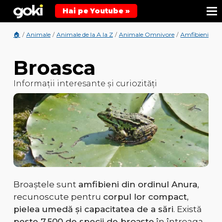
Hai pe Youtube »
🏠
/
Animale
/
Animale de la A la Z
/
Animale Omnivore
/
Amfibieni
/
An
Broasca
Informații interesante și curiozități
Broaștele sunt
amfibieni din ordinul Anura
,
recunoscute pentru
corpul lor compact,
pielea umedă și capacitatea de a sări
. Există
peste 7.500 de specii de broaște
în întreaga