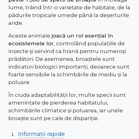
lume, trăind într-o varietate de habitate, de la
pădurile tropicale umede
până la
deșerturile
aride
.
Aceste animale
joacă
un rol esențial în
ecosistemele lor
, controlând populațiile de
insecte și servind ca
hrană pentru numeroși
prădători
. De asemenea, broaștele sunt
indicatori biologici importanți, deoarece
sunt
foarte sensibile la schimbările de mediu
și la
poluare.
În ciuda adaptabilității lor, multe specii sunt
amenințate de pierderea habitatului,
schimbările climatice și poluarea
, iar unele
broaște sunt pe cale de dispariție.
Informații rapide