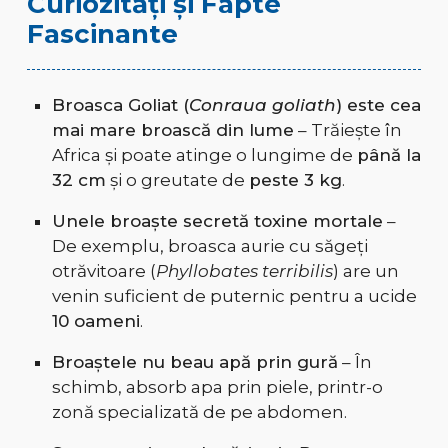
Curiozități și Fapte
Fascinante
Broasca Goliat (
Conraua goliath
) este cea
mai mare broască din lume
– Trăiește în
Africa și poate atinge o lungime de
până la
32 cm
și o greutate de
peste 3 kg
.
Unele broaște secretă toxine mortale
–
De exemplu, broasca aurie cu săgeți
otrăvitoare (
Phyllobates terribilis
) are un
venin suficient de puternic pentru a ucide
10 oameni
.
Broaștele nu beau apă prin gură
– În
schimb, absorb apa prin piele, printr-o
zonă specializată de pe abdomen.