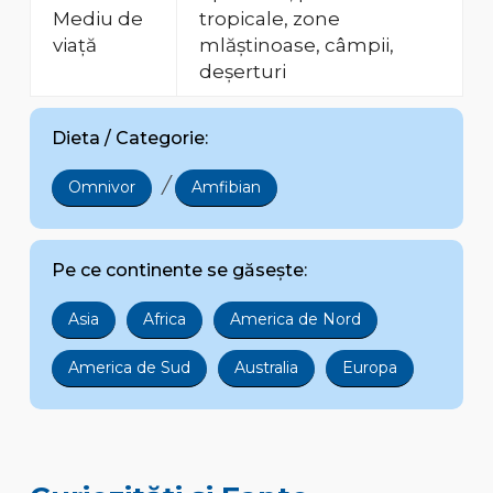
Mediu de
tropicale, zone
viață
mlăștinoase, câmpii,
deșerturi
Dieta / Categorie:
/
Omnivor
Amfibian
Pe ce continente se găsește:
Asia
Africa
America de Nord
America de Sud
Australia
Europa