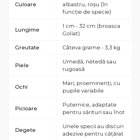
Culoare
albastru, roșu (în
funcție de specie)
1 cm - 32 cm (broasca
Lungime
Goliat)
Greutate
Câteva grame - 3,3 kg
Umedă, netedă sau
Piele
rugoasă
Mari, proeminenți, cu
Ochi
pupile variabile
Puternice, adaptate
Picioare
pentru sărituri sau înot
Unele specii au discuri
Degete
adezive pentru cățărat