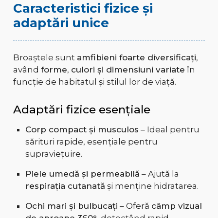
Caracteristici fizice și
adaptări unice
Broaștele sunt
amfibieni foarte diversificați
,
având
forme, culori și dimensiuni variate
în
funcție de habitatul și stilul lor de viață.
Adaptări fizice esențiale
Corp compact și musculos
– Ideal pentru
sărituri rapide, esențiale pentru
supraviețuire.
Piele umedă și permeabilă
– Ajută la
respirația cutanată
și menține hidratarea.
Ochi mari și bulbucați
– Oferă
câmp vizual