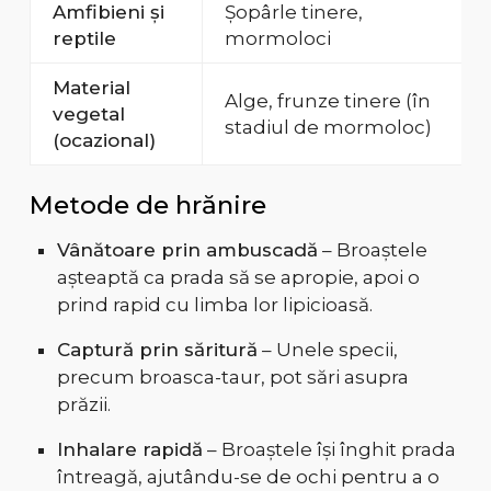
Amfibieni și
Șopârle tinere,
reptile
mormoloci
Material
Alge, frunze tinere (în
vegetal
stadiul de mormoloc)
(ocazional)
Metode de hrănire
Vânătoare prin ambuscadă
– Broaștele
așteaptă ca prada să se apropie, apoi o
prind rapid cu limba lor lipicioasă.
Captură prin săritură
– Unele specii,
precum broasca-taur, pot sări asupra
prăzii.
Inhalare rapidă
– Broaștele își înghit prada
întreagă, ajutându-se de ochi pentru a o