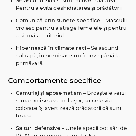
Se ascund ziua și sunt active noaptea
–
Pentru a evita deshidratarea și prădătorii.
Comunică prin sunete specifice
– Masculii
croiesc pentru a atrage femelele și pentru
a-și apăra teritoriul.
Hibernează în climate reci
– Se ascund
sub apă, în noroi sau sub frunze până la
primăvară.
Comportamente specifice
Camuflaj și aposematism
– Broaștele verzi
și maronii se ascund ușor, iar cele viu
colorate își avertizează prădătorii că sunt
toxice.
Salturi defensive
– Unele specii pot sări de
10-20 ori lungimea corpului lor.