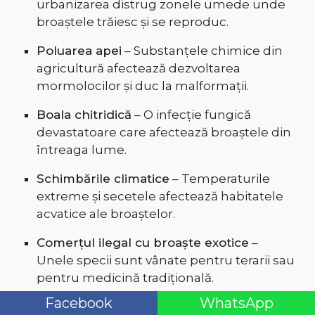
urbanizarea distrug zonele umede unde
broaștele trăiesc și se reproduc.
Poluarea apei
– Substanțele chimice din
agricultură afectează dezvoltarea
mormolocilor și duc la malformații.
Boala chitridică
– O infecție fungică
devastatoare care afectează broaștele din
întreaga lume.
Schimbările climatice
– Temperaturile
extreme și secetele afectează habitatele
acvatice ale broaștelor.
Comerțul ilegal cu broaște exotice
–
Unele specii sunt vânate pentru terarii sau
pentru medicină tradițională.
Facebook
WhatsApp