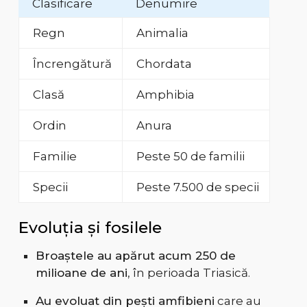
Clasificare
Denumire
Regn
Animalia
Încrengătură
Chordata
Clasă
Amphibia
Ordin
Anura
Familie
Peste 50 de familii
Specii
Peste 7.500 de specii
Evoluția și fosilele
Broaștele au apărut acum 250 de
milioane de ani
, în perioada Triasică.
Au evoluat din pești amfibieni
care au