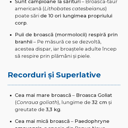
Sunt campioane la sărituri
– Broasca-taur
americană (
Lithobates catesbeianus
)
poate sări
de 10 ori lungimea propriului
corp
.
Puii de broască (mormolocii) respiră prin
branhii
– Pe măsură ce se dezvoltă,
acestea dispar, iar broaștele adulte încep
să respire prin plămâni și piele.
Recorduri și Superlative
Cea mai mare broască
–
Broasca Goliat
(
Conraua goliath
), lungime de
32 cm
și
greutate de
3,3 kg
.
Cea mai mică broască
–
Paedophryne