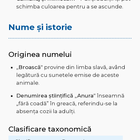
schimba culoarea pentru a se ascunde.
Nume și istorie
Originea numelui
„Broască”
provine din limba slavă, având
legătură cu sunetele emise de aceste
animale.
Denumirea științifică „Anura”
înseamnă
„fără coadă” în greacă, referindu-se la
absența cozii la adulți.
Clasificare taxonomică