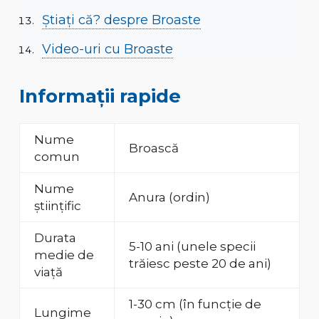
Știați că? despre Broaste
Video-uri cu Broaste
Informații rapide
Nume
Broască
comun
Nume
Anura (ordin)
științific
Durata
5-10 ani (unele specii
medie de
trăiesc peste 20 de ani)
viață
1-30 cm (în funcție de
Lungime