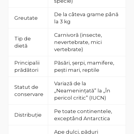
specie)
De la câteva grame până
Greutate
la 3 kg
Carnivoră (insecte,
Tip de
nevertebrate, mici
dietă
vertebrate)
Principalii
Păsări, șerpi, mamifere,
prădători
pești mari, reptile
Variază de la
Statut de
„Neamenințată” la „În
conservare
pericol critic” (IUCN)
Pe toate continentele,
Distribuție
exceptând Antarctica
Ape dulci, păduri