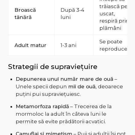
trăiască pe
Broască
După 3-4
uscat,
tânără
luni
respiră prin
plămâni
Se poate
Adult matur
1-3 ani
reproduce
Strategii de supraviețuire
Depunerea unui număr mare de ouă
–
Unele specii depun
mii de ouă
, deoarece
puțini pui supraviețuiesc.
Metamorfoza rapidă
– Trecerea de la
mormoloc la adult în câteva luni le
permite să evite prădătorii acvatici.
Camuflaj și mimetism
– Puii și adulții își pot