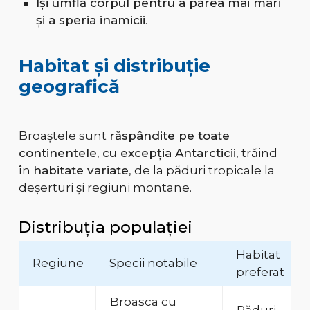
Își umflă corpul pentru a părea mai mari
și a speria inamicii
.
Habitat și distribuție
geografică
Broaștele sunt
răspândite pe toate
continentele, cu excepția Antarcticii
, trăind
în
habitate variate
, de la păduri tropicale la
deșerturi și regiuni montane.
Distribuția populației
Habitat
Regiune
Specii notabile
preferat
Broasca cu