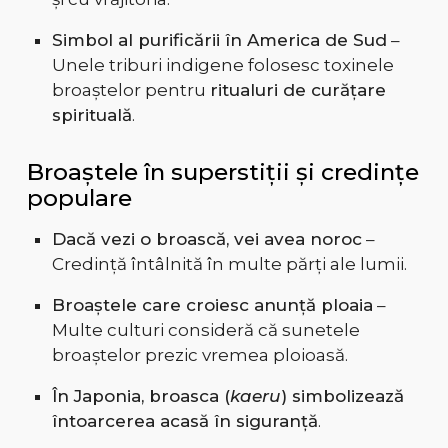
Simbol al purificării în America de Sud
–
Unele triburi indigene folosesc toxinele
broaștelor pentru
ritualuri de curățare
spirituală
.
Broaștele în superstiții și credințe
populare
Dacă vezi o broască, vei avea noroc
–
Credință întâlnită în multe părți ale lumii.
Broaștele care croiesc anunță ploaia
–
Multe culturi consideră că sunetele
broaștelor prezic vremea ploioasă.
În Japonia, broasca (
kaeru
) simbolizează
întoarcerea acasă în siguranță
.