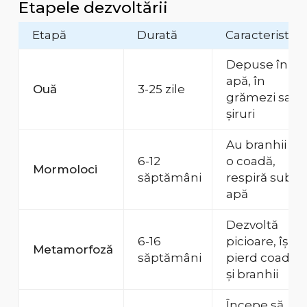
Etapele dezvoltării
Etapă
Durată
Caracteristici
Depuse în
apă, în
Ouă
3-25 zile
grămezi sau
șiruri
Au branhii și
6-12
o coadă,
Mormoloci
săptămâni
respiră sub
apă
Dezvoltă
6-16
picioare, își
Metamorfoză
săptămâni
pierd coada
și branhii
Începe să