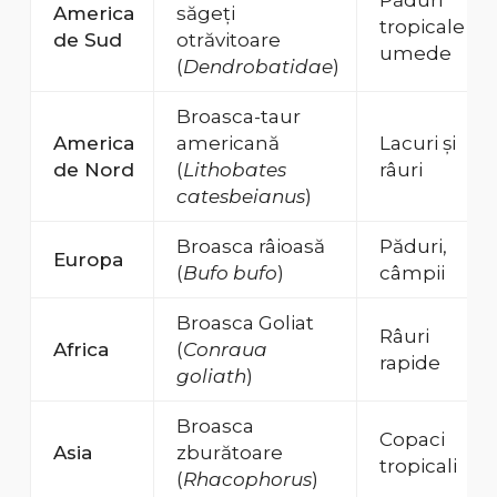
Păduri
America
săgeți
tropicale
de Sud
otrăvitoare
umede
(
Dendrobatidae
)
Broasca-taur
America
americană
Lacuri și
de Nord
(
Lithobates
râuri
catesbeianus
)
Broasca râioasă
Păduri,
Europa
(
Bufo bufo
)
câmpii
Broasca Goliat
Râuri
Africa
(
Conraua
rapide
goliath
)
Broasca
Copaci
Asia
zburătoare
tropicali
(
Rhacophorus
)