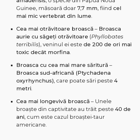
amauensis
, o specie din Papua Noua
Guinee, măsoară doar
7,7 mm
, fiind
cel
mai mic vertebrat din lume
.
Cea mai otrăvitoare broască
–
Broasca
aurie cu săgeți otrăvitoare
(
Phyllobates
terribilis
), veninul ei este
de 200 de ori mai
toxic decât morfina
.
Broasca cu cea mai mare săritură
–
Broasca sud-africană (Ptychadena
oxyrhynchus)
, care poate sări peste
4
metri
.
Cea mai longevivă broască
– Unele
broaște din captivitate au trăit peste
40 de
ani
, cum este cazul broaștei-taur
americane.