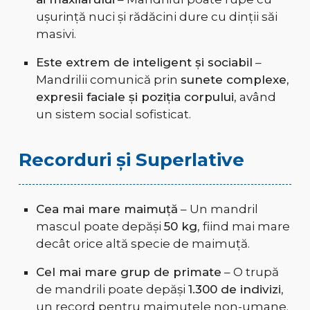
ușurință nuci și rădăcini dure cu dinții săi
masivi.
Este extrem de inteligent și sociabil
–
Mandrilii comunică prin
sunete complexe,
expresii faciale și poziția corpului
, având
un sistem social sofisticat.
Recorduri și Superlative
Cea mai mare maimuță
– Un mandril
mascul poate depăși
50 kg
, fiind mai mare
decât orice altă specie de maimuță.
Cel mai mare grup de primate
– O trupă
de mandrili poate depăși
1.300 de indivizi
,
un record pentru maimuțele non-umane.