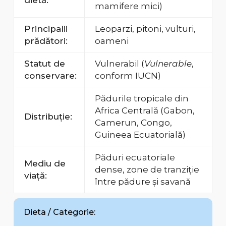
dietă:
mamifere mici)
Principalii
Leoparzi, pitoni, vulturi,
prădători:
oameni
Statut de
Vulnerabil (
Vulnerable
,
conservare:
conform IUCN)
Pădurile tropicale din
Africa Centrală (Gabon,
Distribuție:
Camerun, Congo,
Guineea Ecuatorială)
Păduri ecuatoriale
Mediu de
dense, zone de tranziție
viață:
între pădure și savană
Dieta / Categorie: