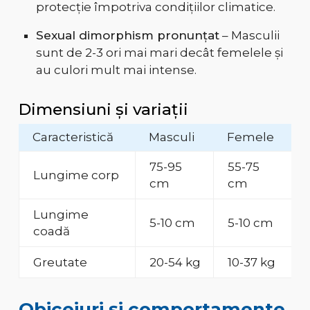
protecție împotriva condițiilor climatice.
Sexual dimorphism pronunțat
– Masculii
sunt de 2-3 ori mai mari decât femelele și
au culori mult mai intense.
Dimensiuni și variații
Caracteristică
Masculi
Femele
75-95
55-75
Lungime corp
cm
cm
Lungime
5-10 cm
5-10 cm
coadă
Greutate
20-54 kg
10-37 kg
Obiceiuri și comportamente