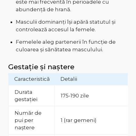
este mai frecventă în perioadele cu
abundență de hrană.
Masculii dominanți își apără statutul și
controlează accesul la femele.
Femelele aleg partenerii în funcție de
culoarea și sănătatea masculului.
Gestație și naștere
Caracteristică
Detalii
Durata
175-190 zile
gestației
Număr de
pui per
1 (rar gemeni)
naștere