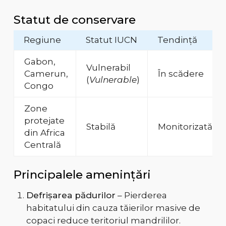
Statut de conservare
Regiune
Statut IUCN
Tendință
Gabon,
Vulnerabil
Camerun,
În scădere
(
Vulnerable
)
Congo
Zone
protejate
Stabilă
Monitorizată
din Africa
Centrală
Principalele amenințări
Defrișarea pădurilor
– Pierderea
habitatului din cauza tăierilor masive de
copaci reduce teritoriul mandrililor.