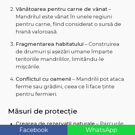
Vânătoarea pentru carne de vânat
–
Mandrilul este vânat în unele regiuni
pentru carne, fiind considerat o sursă de
hrană valoroasă.
Fragmentarea habitatului
– Construirea
de drumuri și așezări umane împarte
teritoriile mandrililor, limitându-le
mișcările.
Conflictul cu oamenii
– Mandrilii pot ataca
ferme sau grădini, ceea ce îi face ținte
pentru fermieri.
Măsuri de protecție
Crearea de rezervații naturale
– Parcurile
Facebook
WhatsApp
naționale din Gabon și Camerun