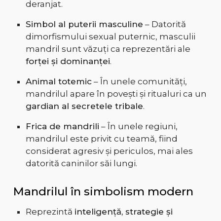
deranjat.
Simbol al puterii masculine
– Datorită
dimorfismului sexual puternic, masculii
mandril sunt văzuți ca reprezentări ale
forței și dominanței
.
Animal totemic
– În unele comunități,
mandrilul apare în povești și ritualuri ca un
gardian al secretele tribale
.
Frica de mandrili
– În unele regiuni,
mandrilul este privit cu teamă, fiind
considerat agresiv și periculos, mai ales
datorită caninilor săi lungi.
Mandrilul în simbolism modern
Reprezintă
inteligență, strategie și