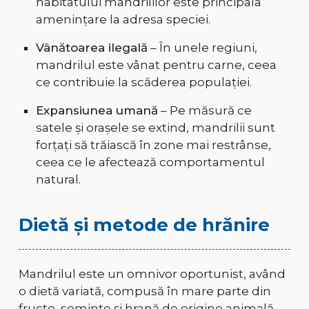
habitatului mandrililor este principala
amenințare la adresa speciei.
Vânătoarea ilegală
– În unele regiuni,
mandrilul este vânat pentru carne, ceea
ce contribuie la scăderea populației.
Expansiunea umană
– Pe măsură ce
satele și orașele se extind, mandrilii sunt
forțați să trăiască în zone mai restrânse,
ceea ce le afectează comportamentul
natural.
Dietă și metode de hrănire
Mandrilul este un omnivor oportunist, având
o dietă variată, compusă în mare parte din
fructe, semințe și hrană de origine animală.