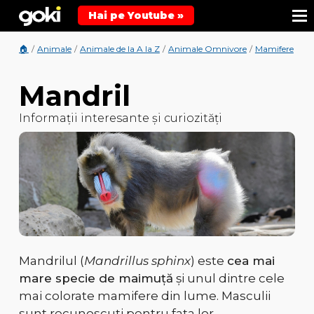
Hai pe Youtube »
🏠
/
Animale
/
Animale de la A la Z
/
Animale Omnivore
/
Mamifere
/
An
Mandril
Informații interesante și curiozități
Mandrilul (
Mandrillus sphinx
) este
cea mai
mare specie de maimuță
și unul dintre cele
mai colorate mamifere din lume. Masculii
sunt recunoscuți pentru
fața lor