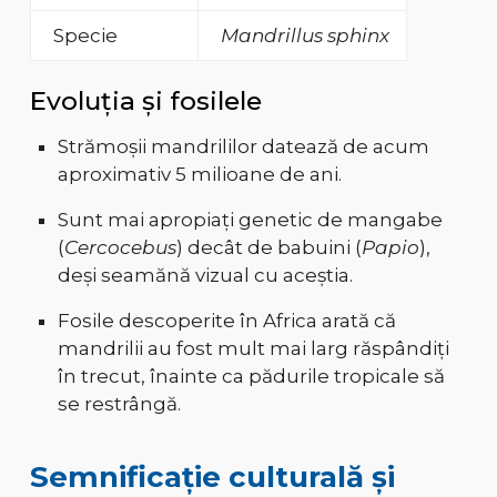
Specie
Mandrillus sphinx
Evoluția și fosilele
Strămoșii mandrililor datează de acum
aproximativ 5 milioane de ani.
Sunt mai apropiați genetic de mangabe
(
Cercocebus
) decât de babuini (
Papio
),
deși seamănă vizual cu aceștia.
Fosile descoperite în Africa arată că
mandrilii au fost mult mai larg răspândiți
în trecut, înainte ca pădurile tropicale să
se restrângă.
Semnificație culturală și