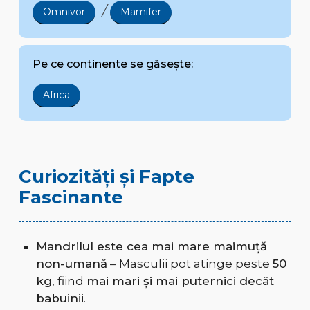
/
Omnivor
Mamifer
Pe ce continente se găsește:
Africa
Curiozități și Fapte
Fascinante
Mandrilul este cea mai mare maimuță
non-umană
– Masculii pot atinge peste
50
kg
, fiind
mai mari și mai puternici decât
babuinii
.