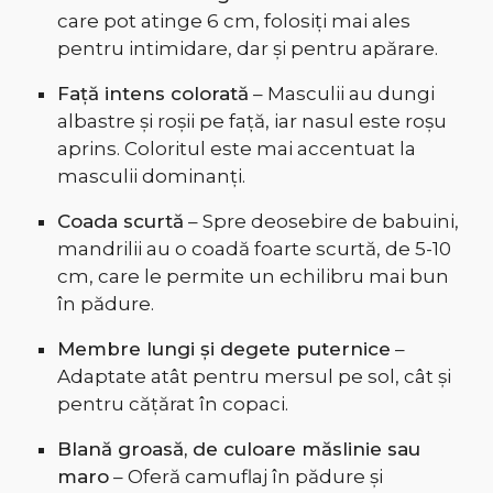
care pot atinge 6 cm, folosiți mai ales
pentru intimidare, dar și pentru apărare.
Față intens colorată
– Masculii au dungi
albastre și roșii pe față, iar nasul este roșu
aprins. Coloritul este mai accentuat la
masculii dominanți.
Coada scurtă
– Spre deosebire de babuini,
mandrilii au o coadă foarte scurtă, de 5-10
cm, care le permite un echilibru mai bun
în pădure.
Membre lungi și degete puternice
–
Adaptate atât pentru mersul pe sol, cât și
pentru cățărat în copaci.
Blană groasă, de culoare măslinie sau
maro
– Oferă camuflaj în pădure și