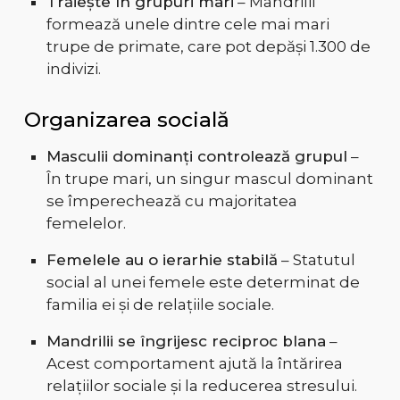
Trăiește în grupuri mari
– Mandrilii
formează unele dintre cele mai mari
trupe de primate, care pot depăși 1.300 de
indivizi.
Organizarea socială
Masculii dominanți controlează grupul
–
În trupe mari, un singur mascul dominant
se împerechează cu majoritatea
femelelor.
Femelele au o ierarhie stabilă
– Statutul
social al unei femele este determinat de
familia ei și de relațiile sociale.
Mandrilii se îngrijesc reciproc blana
–
Acest comportament ajută la întărirea
relațiilor sociale și la reducerea stresului.