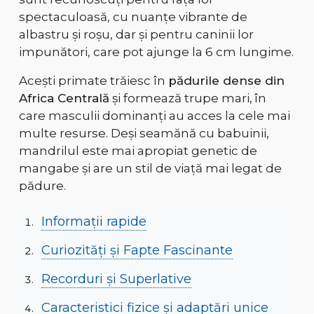
spectaculoasă, cu nuanțe vibrante de
albastru și roșu
, dar și pentru
caninii lor
impunători, care pot ajunge la 6 cm lungime
.
Acești primate trăiesc în
pădurile dense din
Africa Centrală
și formează
trupe mari
,
în
care masculii dominanți au acces la cele mai
multe resurse. Deși seamănă cu babuinii,
mandrilul este
mai apropiat genetic de
mangabe
și are un stil de viață mai legat de
pădure.
Informații rapide
Curiozități și Fapte Fascinante
Recorduri și Superlative
Caracteristici fizice și adaptări unice