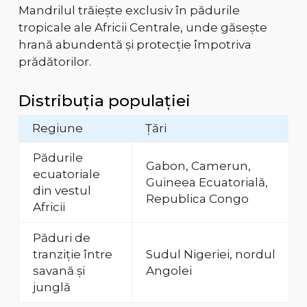
Mandrilul trăiește exclusiv în pădurile
tropicale ale Africii Centrale, unde găsește
hrană abundentă și protecție împotriva
prădătorilor.
Distribuția populației
Regiune
Țări
Pădurile
Gabon, Camerun,
ecuatoriale
Guineea Ecuatorială,
din vestul
Republica Congo
Africii
Păduri de
tranziție între
Sudul Nigeriei, nordul
savană și
Angolei
junglă