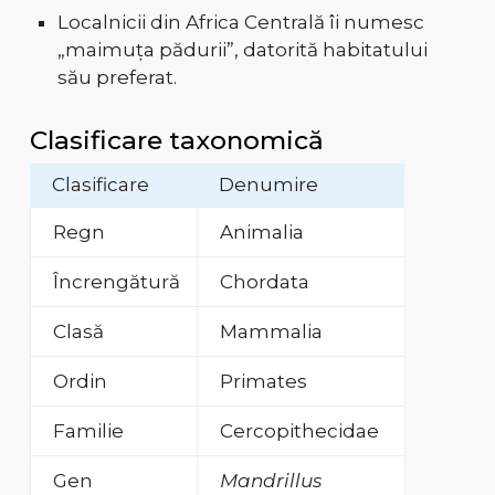
Localnicii din Africa Centrală îi numesc
„maimuța pădurii”, datorită habitatului
său preferat.
Clasificare taxonomică
Clasificare
Denumire
Regn
Animalia
Încrengătură
Chordata
Clasă
Mammalia
Ordin
Primates
Familie
Cercopithecidae
Gen
Mandrillus