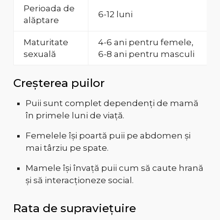
Perioada de
6-12 luni
alăptare
Maturitate
4-6 ani pentru femele,
sexuală
6-8 ani pentru masculi
Creșterea puilor
Puii sunt complet dependenți de mamă
în primele luni de viață.
Femelele își poartă puii pe abdomen și
mai târziu pe spate.
Mamele își învață puii cum să caute hrană
și să interacționeze social.
Rata de supraviețuire