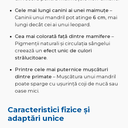
Cele mai lungi canini ai unei maimuțe
–
Caninii unui mandril pot atinge
6 cm
, mai
lungi decât cei ai unui leopard.
Cea mai colorată față dintre mamifere
–
Pigmenții naturali și circulația sângelui
creează un
efect unic de culori
strălucitoare
.
Printre cele mai puternice mușcături
dintre primate
– Mușcătura unui mandril
poate sparge cu ușurință coji de nucă sau
oase mici.
Caracteristici fizice și
adaptări unice