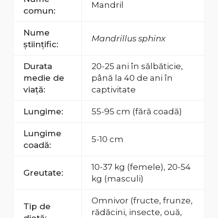
Mandril
comun:
Nume
Mandrillus sphinx
științific:
Durata
20-25 ani în sălbăticie,
medie de
până la 40 de ani în
viață:
captivitate
Lungime:
55-95 cm (fără coadă)
Lungime
5-10 cm
coadă:
10-37 kg (femele), 20-54
Greutate:
kg (masculi)
Omnivor (fructe, frunze,
Tip de
rădăcini, insecte, ouă,