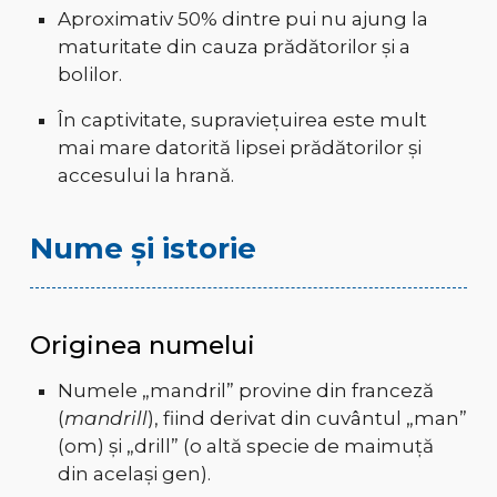
Aproximativ 50% dintre pui nu ajung la
maturitate din cauza prădătorilor și a
bolilor.
În captivitate, supraviețuirea este mult
mai mare datorită lipsei prădătorilor și
accesului la hrană.
Nume și istorie
Originea numelui
Numele „mandril” provine din franceză
(
mandrill
), fiind derivat din cuvântul „man”
(om) și „drill” (o altă specie de maimuță
din același gen).