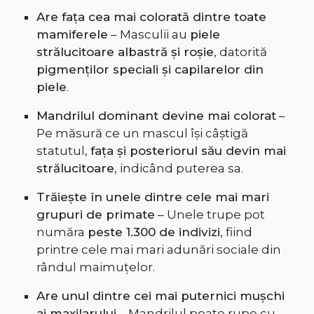
Are fața cea mai colorată dintre toate
mamiferele
– Masculii au
piele
strălucitoare albastră și roșie
, datorită
pigmenților speciali și capilarelor din
piele
.
Mandrilul dominant devine mai colorat
–
Pe măsură ce un mascul își câștigă
statutul,
fața și posteriorul său devin mai
strălucitoare
, indicând puterea sa.
Trăiește în unele dintre cele mai mari
grupuri de primate
– Unele trupe pot
număra
peste 1.300 de indivizi
, fiind
printre cele mai mari adunări sociale din
rândul maimuțelor.
Are unul dintre cei mai puternici mușchi
ai maxilarului
– Mandrilul poate rupe cu