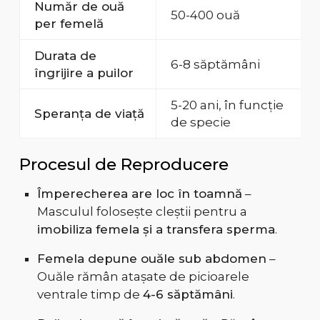
Număr de ouă
50-400 ouă
per femelă
Durata de
6-8 săptămâni
îngrijire a puilor
5-20 ani, în funcție
Speranța de viață
de specie
Procesul de Reproducere
Împerecherea are loc în toamnă
–
Masculul folosește cleștii pentru a
imobiliza femela și a transfera sperma
.
Femela depune ouăle sub abdomen
–
Ouăle rămân atașate de picioarele
ventrale timp de
4-6 săptămâni
.