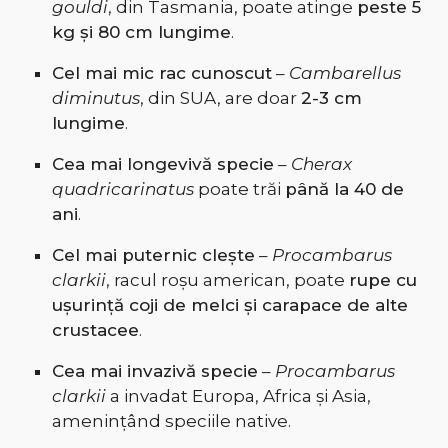
gouldi
, din Tasmania, poate atinge
peste 5
kg și 80 cm lungime
.
Cel mai mic rac cunoscut
–
Cambarellus
diminutus
, din SUA, are doar
2-3 cm
lungime
.
Cea mai longevivă specie
–
Cherax
quadricarinatus
poate trăi
până la 40 de
ani
.
Cel mai puternic clește
–
Procambarus
clarkii
, racul roșu american, poate
rupe cu
ușurință coji de melci și carapace de alte
crustacee
.
Cea mai invazivă specie
–
Procambarus
clarkii
a invadat Europa, Africa și Asia,
amenințând speciile native.