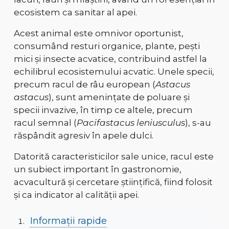
ecosistem ca
sanitar al apei
.
Acest animal este
omnivor oportunist
,
consumând
resturi organice, plante, pești
mici și insecte acvatice
, contribuind astfel la
echilibrul ecosistemului acvatic
. Unele specii,
precum
racul de râu european (
Astacus
astacus
)
, sunt amenințate de
poluare și
specii invazive
, în timp ce altele, precum
racul semnal (
Pacifastacus leniusculus
)
, s-au
răspândit agresiv în apele dulci.
Datorită
caracteristicilor sale unice
, racul este
un
subiect important în gastronomie,
acvacultură și cercetare științifică
, fiind folosit
și ca indicator al
calității apei
.
Informații rapide