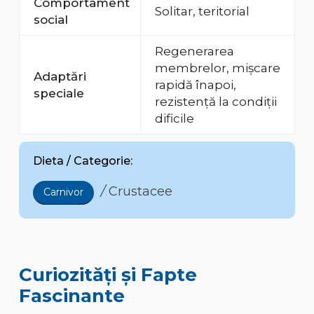
Comportament
Solitar, teritorial
social
Regenerarea
membrelor, mișcare
Adaptări
rapidă înapoi,
speciale
rezistență la condiții
dificile
Dieta / Categorie:
/
Crustacee
Carnivor
Curiozități și Fapte
Fascinante