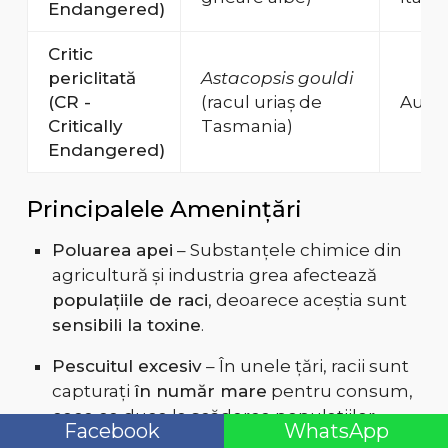
Endangered)
Critic
periclitată
Astacopsis gouldi
(CR -
(racul uriaș de
Austr
Critically
Tasmania)
Endangered)
Principalele Amenințări
Poluarea apei
– Substanțele chimice din
agricultură și industria grea afectează
populațiile de raci
, deoarece aceștia sunt
sensibili la toxine
.
Pescuitul excesiv
– În unele țări, racii sunt
capturați
în număr mare
pentru consum,
ceea ce duce la scăderea populațiilor.
Facebook
WhatsApp