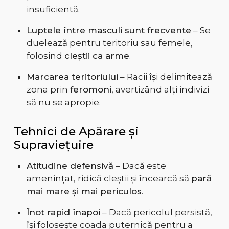
insuficientă.
Luptele între masculi sunt frecvente
– Se
duelează pentru teritoriu sau femele,
folosind
cleștii ca arme
.
Marcarea teritoriului
– Racii își delimitează
zona prin
feromoni
, avertizând alți indivizi
să nu se apropie.
Tehnici de Apărare și
Supraviețuire
Atitudine defensivă
– Dacă este
amenințat, ridică cleștii și încearcă să
pară
mai mare și mai periculos
.
Înot rapid înapoi
– Dacă pericolul persistă,
își folosește coada puternică pentru a