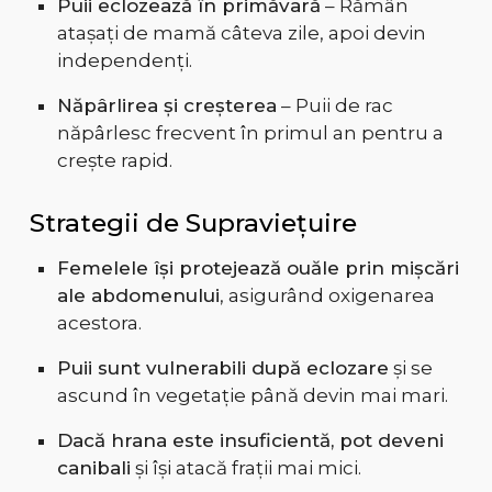
Puii eclozează în primăvară
– Rămân
atașați de mamă câteva zile, apoi devin
independenți.
Năpârlirea și creșterea
– Puii de rac
năpârlesc frecvent în primul an pentru a
crește rapid.
Strategii de Supraviețuire
Femelele își protejează ouăle prin mișcări
ale abdomenului
, asigurând oxigenarea
acestora.
Puii sunt vulnerabili după eclozare
și se
ascund în vegetație până devin mai mari.
Dacă hrana este insuficientă, pot deveni
canibali
și își atacă frații mai mici.