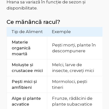
Hrana sa variază în funcție de sezon și
disponibilitate.
Ce mănâncă racul?
Tip de Aliment
Exemple
Materie
Pești morți, plante în
organică
descompunere
moartă
Moluște și
Melci, larve de
crustacee mici
insecte, creveți mici
Pești mici și
Mormoloci, pești
amfibieni
tineri
Alge și plante
Frunze, rădăcini de
acvatice
plante subacvatice