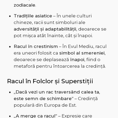
zodiacale
.
Tradițiile asiatice
– În unele culturi
chineze, racii sunt simboluri ale
adversității și adaptabilității
, deoarece se
pot mișca atât înainte, cât și înapoi.
Racul în crestinism
– În Evul Mediu, racul
era uneori folosit ca
simbol al smereniei
,
deoarece se deplasează
înapoi
, fiind o
metaforă pentru întoarcerea la credință.
Racul în Folclor și Superstiții
„Dacă vezi un rac traversând calea ta,
este semn de schimbare”
– Credință
populară din Europa de Est.
„A merge ca racul”
– Expresie care