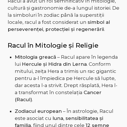
Racul a avut un rol semnificativ în mitologie,
cultură și gastronomie de-a lungul istoriei. De
la simboluri în zodiac până la superstiții
locale, racul a fost considerat un
simbol al
perseverenței, protecției și regenerării
.
Racul în Mitologie și Religie
Mitologia greacă
– Racul apare în legenda
lui
Hercule și Hidra din Lerna
. Conform
mitului, zeița Hera a trimis un rac gigantic
pentru a-l împiedica pe Hercule să lupte,
dar acesta l-a strivit. Drept răsplată, Hera l-
a transformat în constelația
Cancer
(Racul)
.
Zodiacul european
– În astrologie, Racul
este asociat cu
luna, sensibilitatea și
familia
, fiind unul dintre cele
12 semne