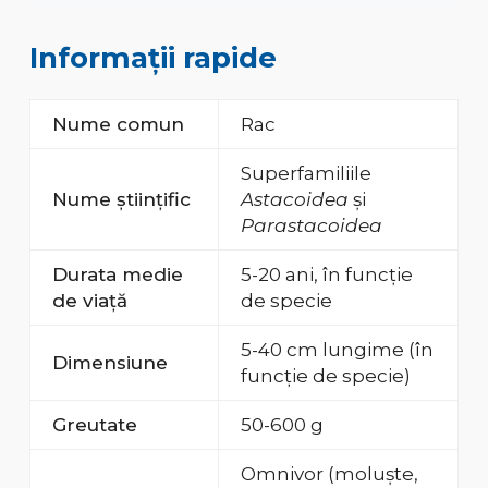
Informații rapide
Nume comun
Rac
Superfamiliile
Nume științific
Astacoidea
și
Parastacoidea
Durata medie
5-20 ani, în funcție
de viață
de specie
5-40 cm lungime (în
Dimensiune
funcție de specie)
Greutate
50-600 g
Omnivor (moluște,