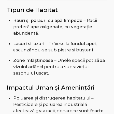
Tipuri de Habitat
Râuri și pârâuri cu apă limpede
– Racii
preferă
ape oxigenate, cu vegetație
abundentă
.
Lacuri și iazuri
– Trăiesc la
fundul apei
,
ascunzându-se sub pietre și bușteni.
Zone mlăștinoase
– Unele specii pot
săpa
vizuini adânci
pentru a supraviețui
sezonului uscat.
Impactul Uman și Amenințări
Poluarea și distrugerea habitatului
–
Pesticidele și poluarea industrială
afectează grav racii, deoarece
sunt foarte