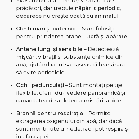
Exoschelet dur
– Protejează racul de
prădători, dar trebuie
năpârlit periodic
,
deoarece nu crește odată cu animalul.
Clești mari și puternici
– Sunt folosiți
pentru
prinderea hranei, luptă și apărare
.
Antene lungi și sensibile
– Detectează
mișcări, vibrații și substanțe chimice din
apă
, ajutând racul să găsească hrană sau
să evite pericolele.
Ochii pedunculați
– Sunt montați pe tije
flexibile, oferindu-i
vedere panoramică
și
capacitatea de a detecta mișcări rapide.
Branhii pentru respirație
– Permite
extragerea oxigenului din apă, dar dacă
sunt menținute umede, racii pot respira și
în afara apei.