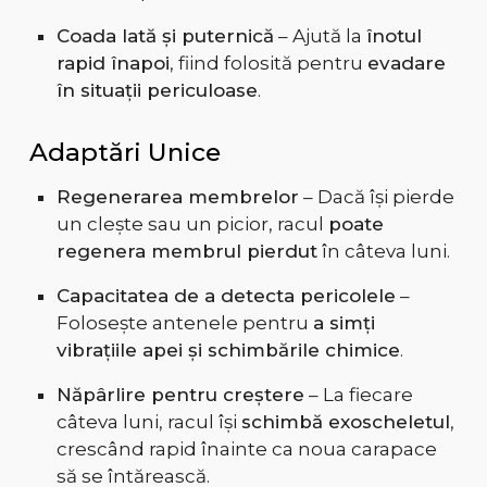
Coada lată și puternică
– Ajută la
înotul
rapid înapoi
, fiind folosită pentru
evadare
în situații periculoase
.
Adaptări Unice
Regenerarea membrelor
– Dacă își pierde
un clește sau un picior, racul
poate
regenera membrul pierdut
în câteva luni.
Capacitatea de a detecta pericolele
–
Folosește antenele pentru
a simți
vibrațiile apei și schimbările chimice
.
Năpârlire pentru creștere
– La fiecare
câteva luni, racul își
schimbă exoscheletul
,
crescând rapid înainte ca noua carapace
să se întărească.