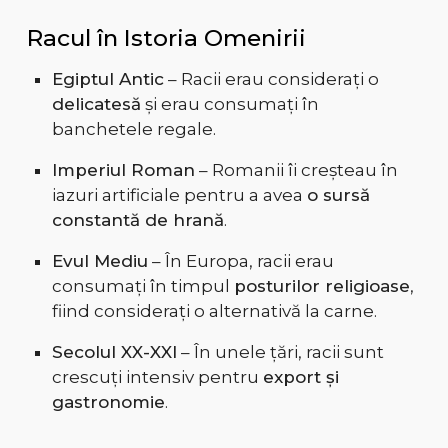
Racul în Istoria Omenirii
Egiptul Antic
– Racii erau considerați o
delicatesă
și erau consumați în
banchetele regale.
Imperiul Roman
– Romanii îi creșteau în
iazuri artificiale pentru a avea
o sursă
constantă de hrană
.
Evul Mediu
– În Europa, racii erau
consumați în timpul
posturilor religioase
,
fiind considerați o alternativă la carne.
Secolul XX-XXI
– În unele țări, racii sunt
crescuți intensiv pentru
export și
gastronomie
.