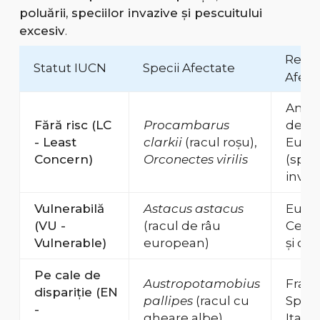
poluării, speciilor invazive și pescuitului
excesiv
.
Regiu
Statut IUCN
Specii Afectate
Afect
Amer
Fără risc (LC
Procambarus
de No
- Least
clarkii
(racul roșu),
Euro
Concern)
Orconectes virilis
(speci
invaz
Vulnerabilă
Astacus astacus
Euro
(VU -
(racul de râu
Centr
Vulnerable)
european)
și de 
Pe cale de
Austropotamobius
Franț
dispariție (EN
pallipes
(racul cu
Spani
-
gheare albe)
Italia