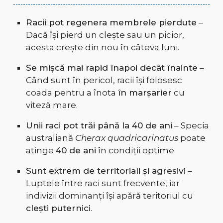
Racii pot regenera membrele pierdute
–
Dacă își pierd un clește sau un picior,
acesta crește din nou în câteva luni.
Se mișcă mai rapid înapoi decât înainte
–
Când sunt în pericol, racii își folosesc
coada pentru a înota
în marșarier
cu
viteză mare.
Unii raci pot trăi până la 40 de ani
– Specia
australiană
Cherax quadricarinatus
poate
atinge
40 de ani
în condiții optime.
Sunt extrem de territoriali și agresivi
–
Luptele între raci sunt frecvente, iar
indivizii dominanți își apără teritoriul cu
clești puternici
.