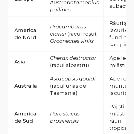
Austropotamobius
subacvat
pallipes
Râuri și
Procambarus
America
lacuri cu
clarkii
(racul roșu),
de Nord
fund nisi
Orconectes virilis
sau pietr
Cherax destructor
Ape lente
Asia
(racul albastru)
mlăștino
Astacopsis gouldi
Ape reci 
Australia
(racul uriaș de
munte,
Tasmania)
lacuri alp
Pajiști
America
Parastacus
mlăștino
de Sud
brasiliensis
râuri
tropicale