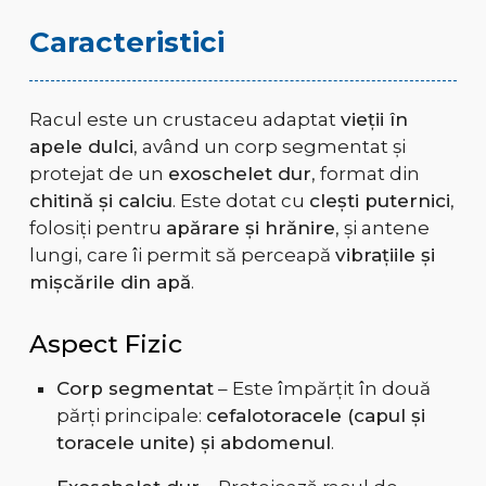
Caracteristici
Racul este un crustaceu adaptat
vieții în
apele dulci
, având un corp segmentat și
protejat de un
exoschelet dur
, format din
chitină și calciu
. Este dotat cu
clești puternici
,
folosiți pentru
apărare și hrănire
, și antene
lungi, care îi permit să perceapă
vibrațiile și
mișcările din apă
.
Aspect Fizic
Corp segmentat
– Este împărțit în două
părți principale:
cefalotoracele (capul și
toracele unite) și abdomenul
.