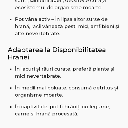
sunt
„sanitarii apei”
, deoarece curăță
ecosistemul de organisme moarte.
Pot vâna activ
– În lipsa altor surse de
hrană, racii
vânează pești mici, amfibieni și
alte nevertebrate
.
Adaptarea la Disponibilitatea
Hranei
În lacuri și râuri curate, preferă plante și
mici nevertebrate
.
În medii mai poluate, consumă detritus și
organisme moarte
.
În captivitate, pot fi hrăniți cu legume,
carne și hrană procesată
.