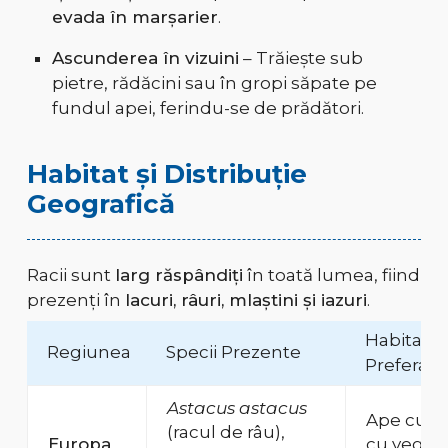
evada în marșarier
.
Ascunderea în vizuini
– Trăiește sub
pietre, rădăcini sau în gropi săpate pe
fundul apei, ferindu-se de prădători.
Habitat și Distribuție
Geografică
Racii sunt
larg răspândiți
în toată lumea, fiind
prezenți în
lacuri, râuri, mlaștini și iazuri
.
Habitat
Regiunea
Specii Prezente
Preferat
Astacus astacus
Ape curat
(racul de râu),
Europa
cu vegeta