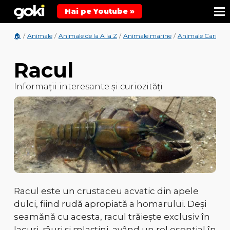
Hai pe Youtube »
🏠
/
Animale
/
Animale de la A la Z
/
Animale marine
/
Animale Carnivo
Racul
Informații interesante și curiozități
Racul este un crustaceu
acvatic
din apele
dulci, fiind
rudă apropiată a homarului
. Deși
seamănă cu acesta, racul trăiește exclusiv în
lacuri, râuri și mlaștini
, având un rol esențial în