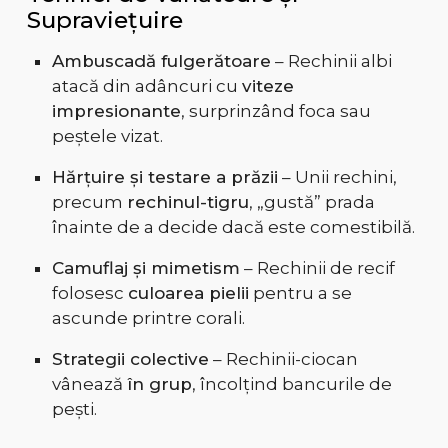
Supraviețuire
Ambuscadă fulgerătoare
– Rechinii albi
atacă din adâncuri cu
viteze
impresionante
, surprinzând foca sau
peștele vizat.
Hărțuire și testare a prăzii
– Unii rechini,
precum
rechinul-tigru
, „gustă” prada
înainte de a decide dacă este comestibilă.
Camuflaj și mimetism
– Rechinii de recif
folosesc
culoarea pielii
pentru a se
ascunde printre corali.
Strategii colective
– Rechinii-ciocan
vânează
în grup
, încolțind bancurile de
pești.