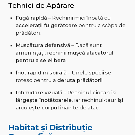
Tehnici de Apărare
Fugă rapidă
– Rechinii mici înoată cu
accelerații fulgerătoare
pentru a scăpa de
prădători.
Mușcătura defensivă
– Dacă sunt
amenințați, rechinii
mușcă atacatorul
pentru a se elibera
.
Înot rapid în spirală
– Unele specii se
rotesc pentru a
deruta prădătorii
.
Intimidare vizuală
– Rechinul-ciocan își
lărgește înotătoarele
, iar rechinul-taur
își
arcuiește corpul
înainte de atac.
Habitat și Distribuție