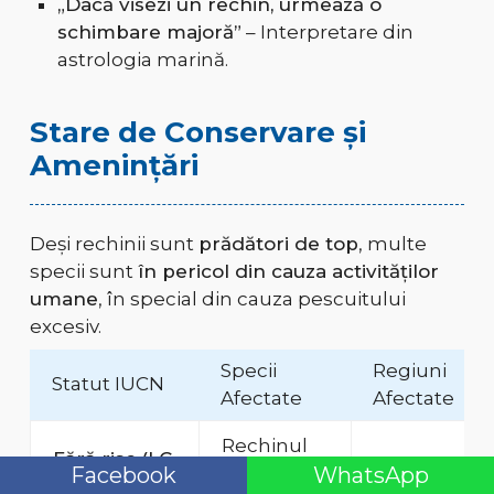
„Dacă visezi un rechin, urmează o
schimbare majoră”
– Interpretare din
astrologia marină.
Stare de Conservare și
Amenințări
Deși rechinii sunt
prădători de top
, multe
specii sunt
în pericol din cauza activităților
umane
, în special din cauza pescuitului
excesiv.
Specii
Regiuni
Statut IUCN
Afectate
Afectate
Rechinul
Fără risc (LC
albastru
Ocean
Facebook
WhatsApp
- Least