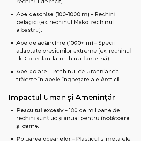
rechinul de recif).
Ape deschise (100-1000 m)
– Rechini
pelagici (ex. rechinul Mako, rechinul
albastru).
Ape de adâncime (1000+ m)
– Specii
adaptate presiunilor extreme (ex. rechinul
de Groenlanda, rechinul lanternă).
Ape polare
– Rechinul de Groenlanda
trăiește
în apele înghețate ale Arcticii
.
Impactul Uman și Amenințări
Pescuitul excesiv
– 100 de milioane de
rechini sunt uciși anual pentru
înotătoare
și carne
.
Poluarea oceanelor
– Plasticul și metalele