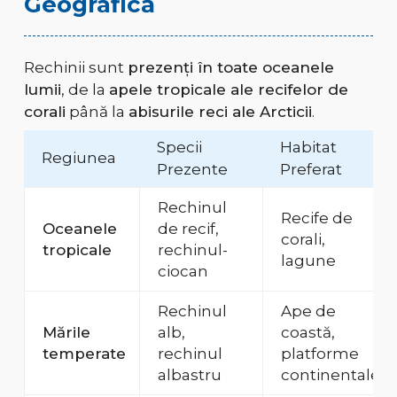
Geografică
Rechinii sunt
prezenți în toate oceanele
lumii
, de la
apele tropicale ale recifelor de
corali
până la
abisurile reci ale Arcticii
.
Specii
Habitat
Regiunea
Prezente
Preferat
Rechinul
Recife de
Oceanele
de recif,
corali,
tropicale
rechinul-
lagune
ciocan
Rechinul
Ape de
Mările
alb,
coastă,
temperate
rechinul
platforme
albastru
continentale