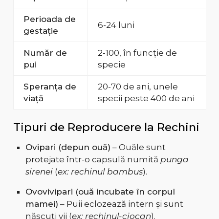
Perioada de
6-24 luni
gestație
Număr de
2-100, în funcție de
pui
specie
Speranța de
20-70 de ani, unele
viață
specii peste 400 de ani
Tipuri de Reproducere la Rechini
Ovipari (depun ouă)
– Ouăle sunt
protejate într-o capsulă numită
punga
sirenei
(
ex: rechinul bambus
).
Ovovivipari (ouă incubate în corpul
mamei)
– Puii eclozează intern și sunt
născuți vii (
ex: rechinul-ciocan
).