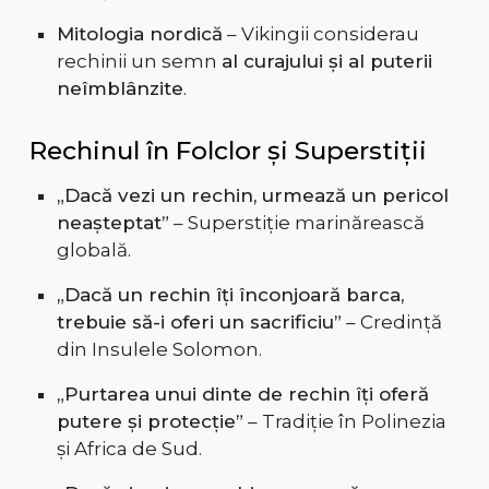
Mitologia nordică
– Vikingii considerau
rechinii un semn
al curajului și al puterii
neîmblânzite
.
Rechinul în Folclor și Superstiții
„Dacă vezi un rechin, urmează un pericol
neașteptat”
– Superstiție marinărească
globală.
„Dacă un rechin îți înconjoară barca,
trebuie să-i oferi un sacrificiu”
– Credință
din Insulele Solomon.
„Purtarea unui dinte de rechin îți oferă
putere și protecție”
– Tradiție în Polinezia
și Africa de Sud.