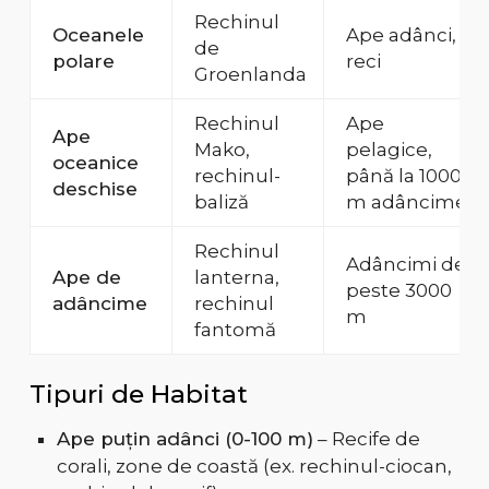
Rechinul
Oceanele
Ape adânci,
de
polare
reci
Groenlanda
Rechinul
Ape
Ape
Mako,
pelagice,
oceanice
rechinul-
până la 1000
deschise
baliză
m adâncime
Rechinul
Adâncimi de
Ape de
lanterna,
peste 3000
adâncime
rechinul
m
fantomă
Tipuri de Habitat
Ape puțin adânci (0-100 m)
– Recife de
corali, zone de coastă (ex. rechinul-ciocan,