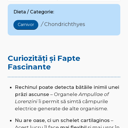
Dieta / Categorie:
/
Chondrichthyes
Carnivor
Curiozități și Fapte
Fascinante
Rechinul poate detecta bătăile inimii unei
prăzi ascunse
– Organele
Ampullae of
Lorenzini
îi permit să simtă câmpurile
electrice generate de alte organisme.
Nu are oase, ci un schelet cartilaginos
–
Acest lucru îl face
mai flexibil
și mai ușor în