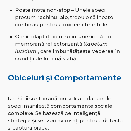
Poate înota non-stop
– Unele specii,
precum
rechinul alb
, trebuie să înoate
continuu pentru
a oxigena branhiile
.
Ochii adaptați pentru întuneric
– Au o
membrană reflectorizantă (
tapetum
lucidum
), care
îmbunătățește vederea în
condiții de lumină slabă
.
Obiceiuri și Comportamente
Rechinii sunt
prădători solitari
, dar unele
specii manifestă
comportamente sociale
complexe
. Se bazează pe
inteligență,
strategie și senzori avansați
pentru a detecta
și captura prada.