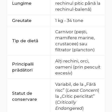
Lungime
rechinul pitic până la
rechinul-balenă)
Greutate
1 kg - 34 tone
Carnivor (pești,
mamifere marine,
Tip de dietă
crustacee) sau
filtrator (plancton)
Alți rechini, orci,
Principalii
oameni (prin pescuit
prădători
excesiv)
Variabil, de la „Fără
risc” (
Least Concern
)
Statut de
la „Critic periclitat”
conservare
(
Critically
Endangered
)