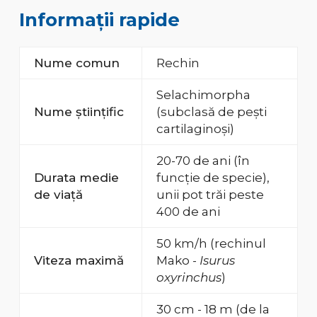
Informații rapide
Nume comun
Rechin
Selachimorpha
Nume științific
(subclasă de pești
cartilaginoși)
20-70 de ani (în
Durata medie
funcție de specie),
de viață
unii pot trăi peste
400 de ani
50 km/h (rechinul
Viteza maximă
Mako -
Isurus
oxyrinchus
)
30 cm - 18 m (de la