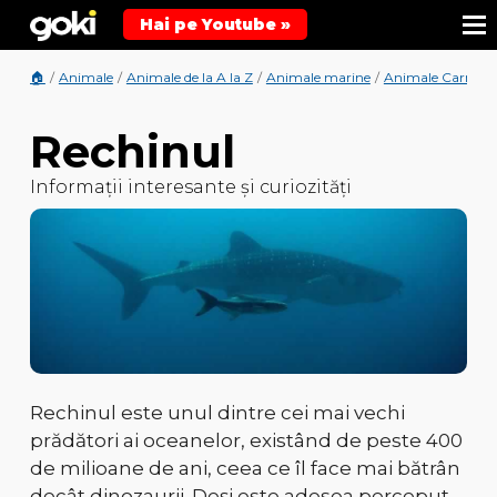
Hai pe Youtube »
🏠
/
Animale
/
Animale de la A la Z
/
Animale marine
/
Animale Carnivo
Rechinul
Informații interesante și curiozități
Rechinul este
unul dintre cei mai vechi
prădători ai oceanelor
, existând de peste
400
de milioane de ani
, ceea ce îl face
mai bătrân
decât dinozaurii
. Deși este adesea perceput