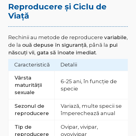
Reproducere și Ciclu de
Viață
Rechinii au metode de reproducere
variabile
,
de la
ouă depuse în siguranță
, până la
pui
născuți vii, gata să înoate imediat
.
Caracteristică
Detalii
Vârsta
6-25 ani, în funcție de
maturității
specie
sexuale
Sezonul de
Variază, multe specii se
reproducere
împerechează anual
Tip de
Ovipar, vivipar,
reproducere
ovovivipar