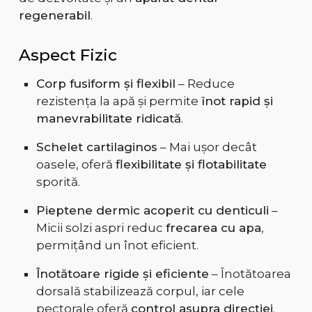
regenerabil
.
Aspect Fizic
Corp fusiform și flexibil
– Reduce
rezistența la apă și permite
înot rapid și
manevrabilitate ridicată
.
Schelet cartilaginos
– Mai ușor decât
oasele, oferă
flexibilitate și flotabilitate
sporită.
Pieptene dermic acoperit cu denticuli
–
Micii solzi aspri reduc
frecarea cu apa
,
permițând un înot eficient.
Înotătoare rigide și eficiente
– Înotătoarea
dorsală stabilizează corpul, iar cele
pectorale oferă
control asupra direcției
.