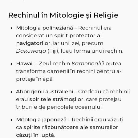
Rechinul în Mitologie și Religie
Mitologia polineziană
– Rechinul era
considerat un
spirit protector al
navigatorilor
, iar unii zei, precum
Dakuwaqa
(Fiji), luau forma unui rechin.
Hawaii
– Zeul-rechin
Kamohoali’i
putea
transforma oamenii în rechini pentru a-i
proteja în apă.
Aborigenii australieni
– Credeau că rechinii
erau
spiritele strămoșilor
, care protejau
triburile de pericolele oceanului.
Mitologia japoneză
– Rechinii erau văzuți
ca
spirite răzbunătoare ale samurailor
căzuți în luptă
.