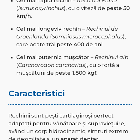
Cel mai rapid rechin
–
Rechinul Mako
(
Isurus oxyrinchus
), cu o viteză de
peste 50
km/h
.
Cel mai longeviv rechin
–
Rechinul de
Groenlanda
(
Somniosus microcephalus
),
care poate trăi
peste 400 de ani
.
Cel mai puternic mușcător
–
Rechinul alb
(
Carcharodon carcharias
), cu o forță a
mușcăturii de
peste 1.800 kgf
.
Caracteristici
Rechinii sunt pești cartilaginoși
perfect
adaptați pentru vânătoare și supraviețuire
,
având un corp hidrodinamic, simțuri extrem
de dezvoltate și un
aparat dentar