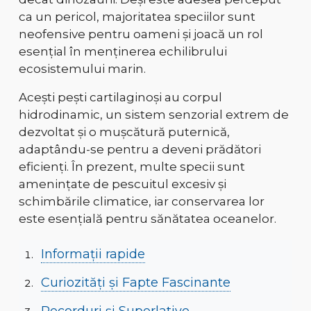
ca un pericol, majoritatea speciilor sunt
neofensive pentru oameni
și joacă
un rol
esențial în menținerea echilibrului
ecosistemului marin
.
Acești pești cartilaginoși au
corpul
hidrodinamic, un sistem senzorial extrem de
dezvoltat și o mușcătură puternică
,
adaptându-se pentru a deveni
prădători
eficienți
. În prezent, multe specii sunt
amenințate de pescuitul excesiv și
schimbările climatice
, iar conservarea lor
este esențială pentru sănătatea oceanelor.
Informații rapide
Curiozități și Fapte Fascinante