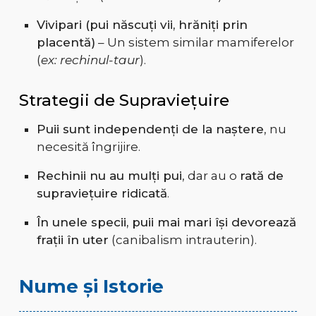
Vivipari (pui născuți vii, hrăniți prin
placentă)
– Un sistem similar mamiferelor
(
ex: rechinul-taur
).
Strategii de Supraviețuire
Puii sunt independenți de la naștere
, nu
necesită îngrijire.
Rechinii nu au mulți pui
, dar au o
rată de
supraviețuire ridicată
.
În unele specii, puii mai mari își devorează
frații în uter
(canibalism intrauterin).
Nume și Istorie