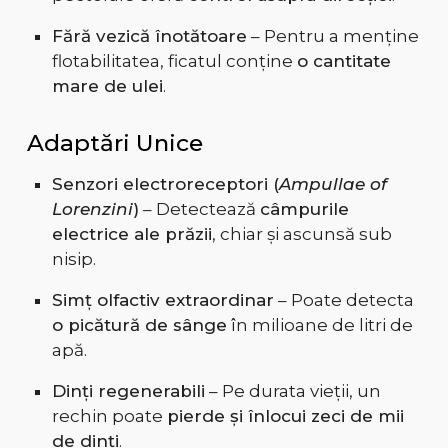
Fără vezică înotătoare
– Pentru a menține
flotabilitatea, ficatul conține
o cantitate
mare de ulei
.
Adaptări Unice
Senzori electroreceptori (
Ampullae of
Lorenzini
)
– Detectează
câmpurile
electrice ale prăzii
, chiar și ascunsă sub
nisip.
Simț olfactiv extraordinar
– Poate detecta
o picătură de sânge
în milioane de litri de
apă.
Dinți regenerabili
– Pe durata vieții, un
rechin poate
pierde și înlocui zeci de mii
de dinți
.