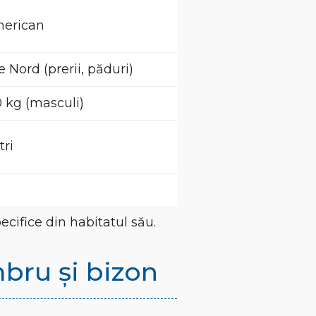
merican
 Nord (prerii, păduri)
0 kg (masculi)
tri
ecifice din habitatul său.
mbru și bizon