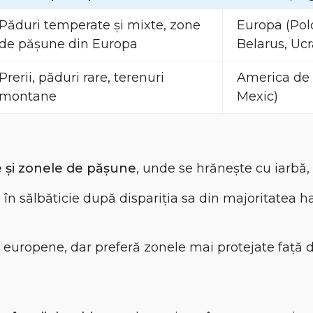
Păduri temperate și mixte, zone
Europa (Pol
de pășune din Europa
Belarus, Ucr
Prerii, păduri rare, terenuri
America de 
montane
Mexic)
e și zonele de pășune
, unde se hrănește cu iarbă,
 în sălbăticie după dispariția sa din majoritatea ha
r europene, dar preferă zonele mai protejate față d