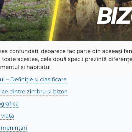
ea confundați, deoarece fac parte din aceeași fam
toate acestea, cele două specii prezintă diferențe
mentul și habitatul.
 – Definiție și clasificare
zice dintre zimbru și bizon
ografică
 viață
 amenințări