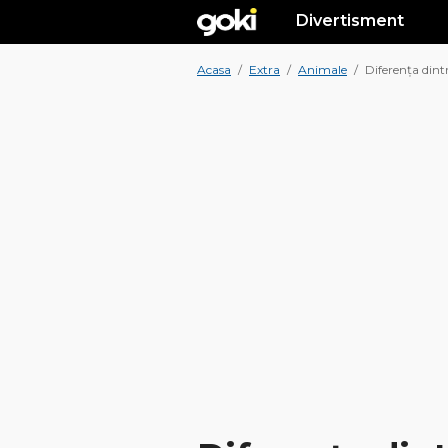
Divertisment
Acasa
/
Extra
/
Animale
/
Diferența dint