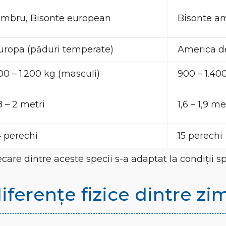
imbru, Bisonte european
Bisonte a
uropa (păduri temperate)
America de
00 – 1.200 kg (masculi)
900 – 1.40
,8 – 2 metri
1,6 – 1,9 me
4 perechi
15 perechi
care dintre aceste specii s-a adaptat la condiții sp
iferențe fizice dintre zi