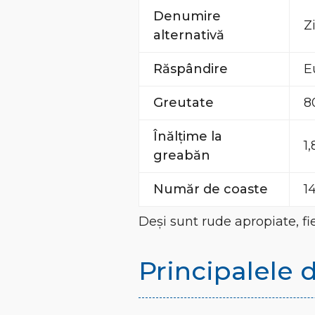
Denumire
Z
alternativă
Răspândire
E
Greutate
8
Înălțime la
1
greabăn
Număr de coaste
1
Deși sunt rude apropiate, fie
Principalele d