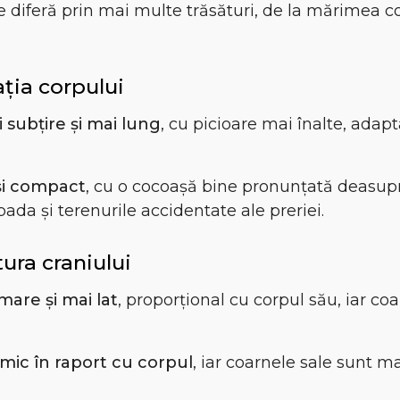
 diferă prin mai multe trăsături, de la mărimea c
ția corpului
 subțire și mai lung
, cu picioare mai înalte, adap
și compact
, cu o cocoașă bine pronunțată deasupr
ada și terenurile accidentate ale preriei.
ura craniului
mare și mai lat
, proporțional cu corpul său, iar co
mic în raport cu corpul
, iar coarnele sale sunt ma