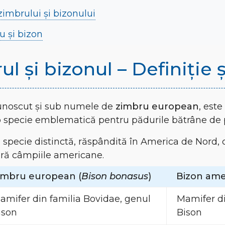
imbrului și bizonului
u și bizon
l și bizonul – Definiție ș
cunoscut și sub numele de
zimbru european
, est
 o specie emblematică pentru pădurile bătrâne de 
o specie distinctă, răspândită în America de Nord
ră câmpiile americane.
imbru european (
Bison bonasus
)
Bizon ame
amifer din familia Bovidae, genul
Mamifer di
ison
Bison