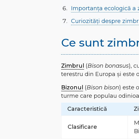
Importanța ecologică a z
Curiozități despre zimbr
Ce sunt zimbru
Zimbrul
(
Bison bonasus
), 
terestru din Europa și este
Bizonul
(
Bison bison
) este 
turme care populau odinioa
Caracteristică
Z
M
Clasificare
B