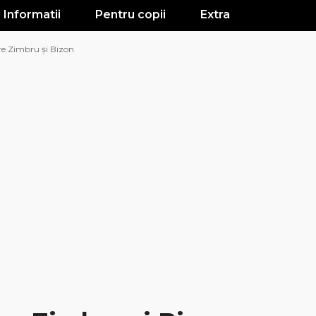
Informatii
Pentru copii
Extra
re Zimbru și Bizon