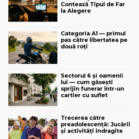
Contează Tipul de Far
la Alegere
Categoria A1 — primul
pas către libertatea pe
două roți
Sectorul 6 și oamenii
lui — cum găsești
sprijin funerar într-un
cartier cu suflet
Trecerea către
preadolescență: Jucării
și activități indragite