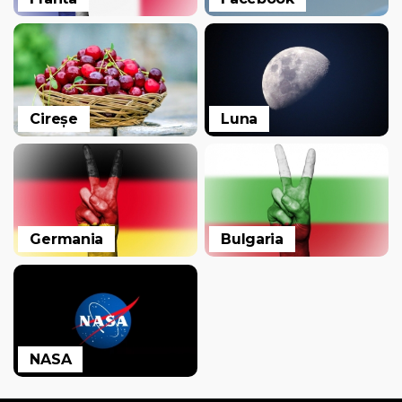
Cireșe
Luna
Germania
Bulgaria
NASA