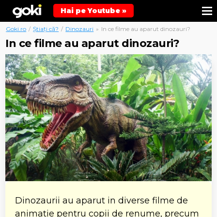
Hai pe Youtube »
Goki.ro
/
Știați că?
/
Dinozauri
»
In ce filme au aparut dinozauri?
In ce filme au aparut dinozauri?
Dinozaurii au aparut in diverse filme de
animatie pentru copii de renume, precum