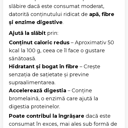
slăbire dacă este consumat moderat,
datorită conținutului ridicat de
apă, fibre
și enzime digestive
.
Ajută la slăbit
prin:
Conținut caloric redus
– Aproximativ 50
kcal la 100 g, ceea ce îl face o gustare
sănătoasă.
Hidratant și bogat în fibre
– Crește
senzația de sațietate și previne
supraalimentarea.
Accelerează digestia
– Conține
bromelaină, o enzimă care ajută la
digestia proteinelor.
Poate contribui la îngrășare
dacă este
consumat în exces, mai ales sub formă de