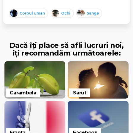
Corpul uman
Ochi
Sange
Dacă îți place să afli lucruri noi,
îți recomandăm următoarele:
Carambola
Sarut
Franta
Facebook