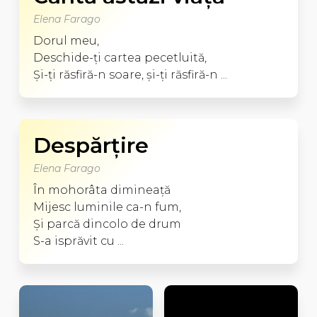
Elena Farago
Dorul meu,
Deschide-ţi cartea pecetluită,
Şi-ţi răsfiră-n soare, şi-ţi răsfiră-n ...
Despărţire
Elena Farago
În mohorâta dimineaţă
Mijesc luminile ca-n fum,
Şi parcă dincolo de drum
S-a isprăvit cu ...