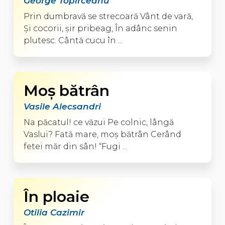
George Topirceanu
Prin dumbravă se strecoară Vânt de vară,
Şi cocorii, şir pribeag, În adânc senin
plutesc. Cântă cucu în ...
Moş bătrân
Vasile Alecsandri
Na păcatul! ce văzui Pe colnic, lângă
Vaslui? Fată mare, moş bătrân Cerând
fetei măr din sân! “Fugi ...
În ploaie
Otilia Cazimir