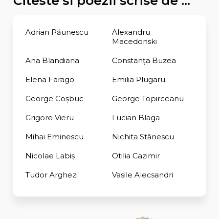
Citeste si poezii scrise de ...
Adrian Păunescu
Alexandru
Macedonski
Ana Blandiana
Constanţa Buzea
Elena Farago
Emilia Plugaru
George Coşbuc
George Topirceanu
Grigore Vieru
Lucian Blaga
Mihai Eminescu
Nichita Stănescu
Nicolae Labiș
Otilia Cazimir
Tudor Arghezi
Vasile Alecsandri