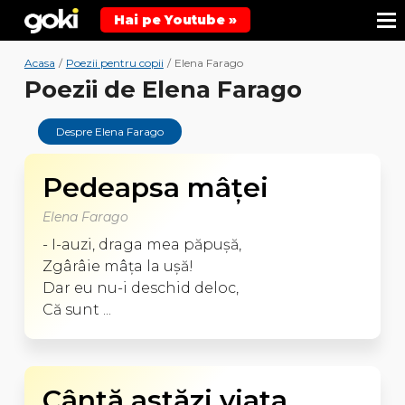
Hai pe Youtube »
Acasa
/
Poezii pentru copii
/
Elena Farago
Poezii de Elena Farago
Despre Elena Farago
Pedeapsa mâţei
Elena Farago
- I-auzi, draga mea păpuşă,
Zgârâie mâţa la uşă!
Dar eu nu-i deschid deloc,
Că sunt ...
Cântă astăzi viaţa