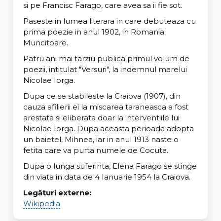
si pe Francisc Farago, care avea sa ii fie sot.
Paseste in lumea literara in care debuteaza cu
prima poezie in anul 1902, in Romania
Muncitoare.
Patru ani mai tarziu publica primul volum de
poezii, intitulat "Versuri", la indemnul marelui
Nicolae Iorga.
Dupa ce se stabileste la Craiova (1907), din
cauza afilierii ei la miscarea taraneasca a fost
arestata si eliberata doar la interventiile lui
Nicolae Iorga. Dupa aceasta perioada adopta
un baietel, Mihnea, iar in anul 1913 naste o
fetita care va purta numele de Cocuta.
Dupa o lunga suferinta, Elena Farago se stinge
din viata in data de 4 Ianuarie 1954 la Craiova.
Legături externe:
Wikipedia