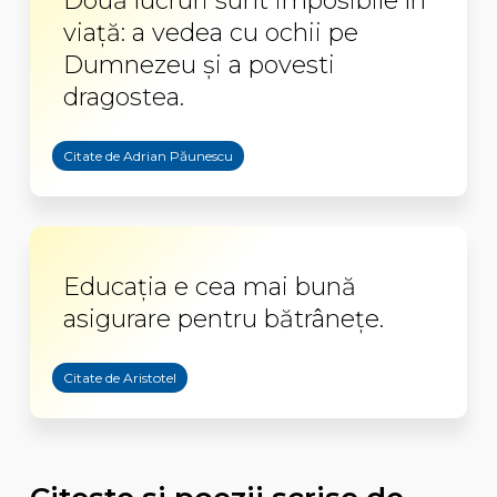
Două lucruri sunt imposibile în
viață: a vedea cu ochii pe
Dumnezeu și a povesti
dragostea.
Citate de Adrian Păunescu
Educația e cea mai bună
asigurare pentru bătrânețe.
Citate de Aristotel