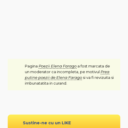
Pagina
Poezii Elena Farago
a fost marcata de
un moderator ca incompleta, pe motivul
Prea
putine poezii de Elena Farago
si va fi revizuita si
imbunatatita in curand.
Sustine-ne cu un LIKE