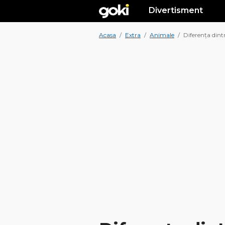
Divertisment
Acasa
/
Extra
/
Animale
/
Diferența dint