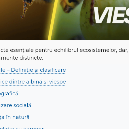
secte esențiale pentru echilibrul ecosistemelor, da
amente distincte.
le – Definiție și clasificare
zice dintre albină și viespe
ografică
zare socială
ța în natură