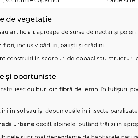
i, scorburile copacilor
calde și t
e de vegetație
au artificiali
, aproape de surse de nectar și polen.
 flori
, inclusiv păduri, pajiști și grădini.
unt construiți în
scorburi de copaci sau structuri 
le și oportuniste
construiesc
cuiburi din fibră de lemn
, în tufișuri, p
uini în sol
sau își depun ouăle în insecte paralizate
medii urbane
decât albinele, putând trăi și în apr
albinele sunt mai dependente de habitatele natural