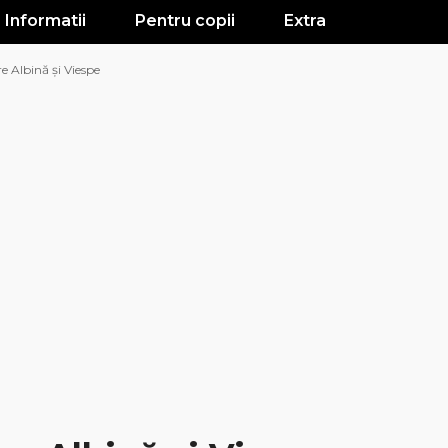
Informatii
Pentru copii
Extra
re Albină și Viespe