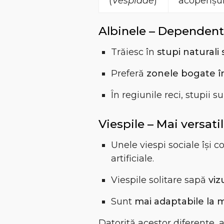
(
Vespidae
)
acoperișur
Albinele – Dependent
Trăiesc în
stupi naturali s
Preferă
zonele bogate în
În regiunile reci, stupii s
Viespile – Mai versati
Unele viespi sociale își 
artificiale.
Viespile solitare sapă
viz
Sunt
mai adaptabile la 
Datorită acestor diferențe, 