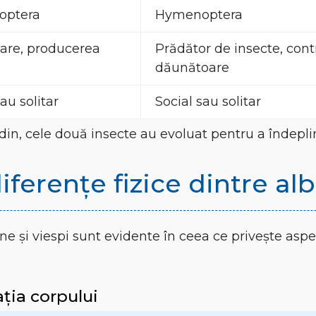
optera
Hymenoptera
are, producerea
Prădător de insecte, contr
dăunătoare
au solitar
Social sau solitar
din, cele două insecte au evoluat pentru a îndeplini
iferențe fizice dintre alb
ine și viespi sunt evidente în ceea ce privește aspec
ția corpului