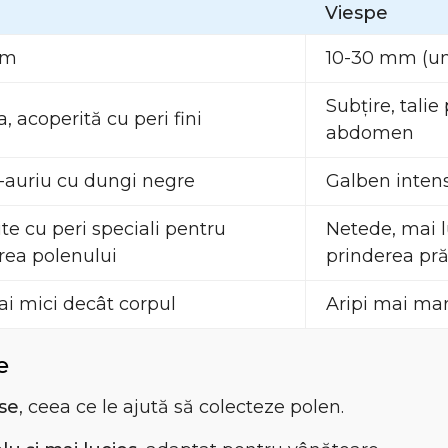
Viespe
mm
10-30 mm (un
Subțire, talie
, acoperită cu peri fini
abdomen
-auriu cu dungi negre
Galben intens
te cu peri speciali pentru
Netede, mai l
rea polenului
prinderea pră
i mici decât corpul
Aripi mai mar
e
se
, ceea ce le ajută să colecteze polen.