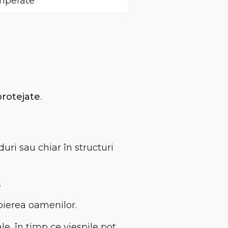
emperate
protejate
.
oduri sau chiar în structuri
.
opierea oamenilor.
e, în timp ce viespile pot