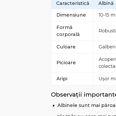
Caracteristică
Albină
Dimensiune
10-15 
Formă
Robusta
corporală
Culoare
Galben
Acoperi
Picioare
colecta
Aripi
Ușor ma
Observații important
Albinele sunt mai păroa