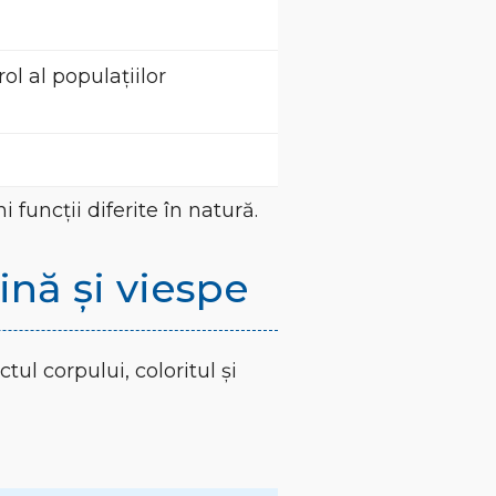
ol al populațiilor
 funcții diferite în natură.
ină și viespe
tul corpului, coloritul și