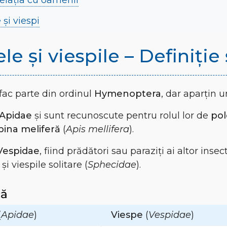
relația cu oamenii
 și viespi
e și viespile – Definiție 
e fac parte din ordinul
Hymenoptera
, dar aparțin un
Apidae
și sunt recunoscute pentru rolul lor de
pol
bina meliferă
(
Apis mellifera
).
Vespidae
, fiind prădători sau paraziți ai altor inse
) și viespile solitare (
Sphecidae
).
că
(
Apidae
)
Viespe
(
Vespidae
)