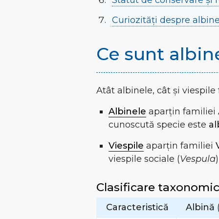
Statut de conservare și 
Curiozități despre albine
Ce sunt albinel
Atât albinele, cât și viespil
Albinele
aparțin familiei
cunoscută specie este
al
Viespile
aparțin familiei
viespile sociale (
Vespula
Clasificare taxonomi
Caracteristică
Albină