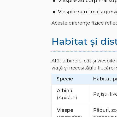
Viespile au corp mai sup
Viespile sunt mai agresi
Aceste diferențe fizice reflec
Habitat și dis
Atât albinele, cât și viespile
viață și necesitățile fiecărei 
Specie
Habitat p
Albină
Pajiști, li
(
Apidae
)
Viespe
Păduri, zo