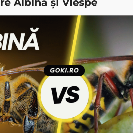
re Albină și Viespe