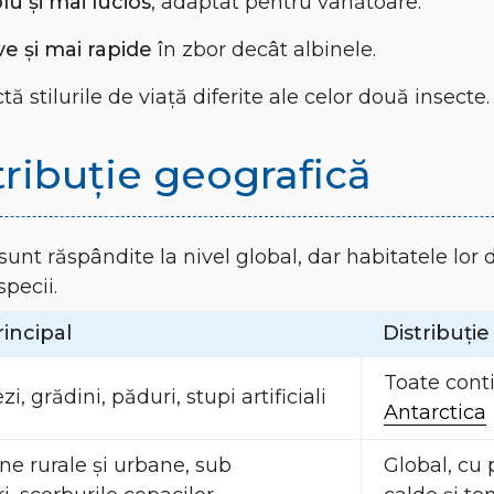
lu și mai lucios
, adaptat pentru vânătoare.
ve și mai rapide
în zbor decât albinele.
tă stilurile de viață diferite ale celor două insecte.
tribuție geografică
 sunt răspândite la nivel global, dar habitatele lor d
specii.
rincipal
Distribuți
Toate cont
vezi, grădini, păduri, stupi artificiali
Antarctica
ne rurale și urbane, sub
Global, cu 