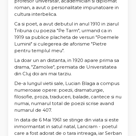
profesor universitar, academician si diplomat
roman, a avut o personalitate impunatoare in
cultura interbelica.
Ca si poet, a avut debutul in anul 1910 in ziarul
Tribuna cu poezia "Pe Tarm", urmand ca in
1919 sa publice placheta de versuri "Poemele
Luminii" si culegerea de aforisme "Pietre
pentru templul meu".
La doar un an distanta, in 1920 apare prima sa
drama, "Zamolxe", premiata de Universitatea
din Cluj doi ani mai tarziu.
De-a lungul vietii sale, Lucian Blaga a compus
numeroase opere: poezii, dramaturgie,
filosofie, proza, traduceri, balade, cantece si nu
numai, numarul total de poezii scrise avand
numarul de 407.
In data de 6 Mai 1961 se stinge din viata si este
inmormantat in satul natal, Lancram - poetul
care a fost adorat de o tara intreaga, iar Serban