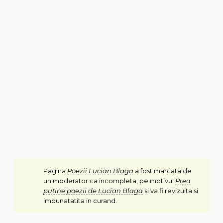
Pagina
Poezii Lucian Blaga
a fost marcata de
un moderator ca incompleta, pe motivul
Prea
putine poezii de Lucian Blaga
si va fi revizuita si
imbunatatita in curand.