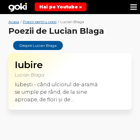
Hai pe Youtube »
Acasa
/
Poezii pentru copii
/
Lucian Blaga
Poezii de Lucian Blaga
Despre Lucian Blaga
Iubire
Lucian Blaga
Iubeşti - când ulciorul de-aramă
se umple pe rând, de la sine
aproape, de flori şi de ...