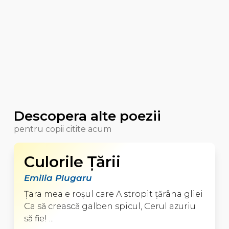
Descopera alte poezii
pentru copii citite acum
Culorile Ţării
Emilia Plugaru
Ţara mea e roşul care A stropit ţărâna gliei
Ca să crească galben spicul, Cerul azuriu
să fie! ...