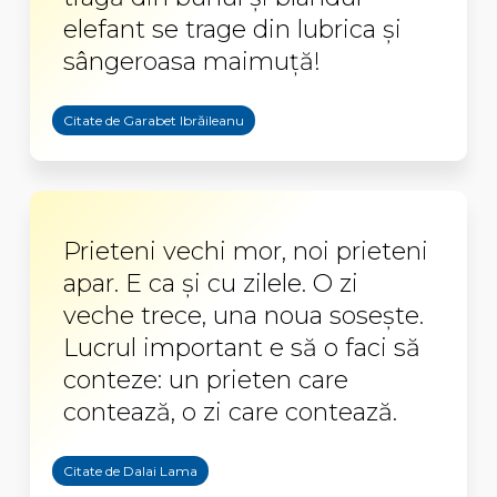
elefant se trage din lubrica şi
sângeroasa maimuţă!
Citate de Garabet Ibrăileanu
Prieteni vechi mor, noi prieteni
apar. E ca şi cu zilele. O zi
veche trece, una noua soseşte.
Lucrul important e să o faci să
conteze: un prieten care
contează, o zi care contează.
Citate de Dalai Lama