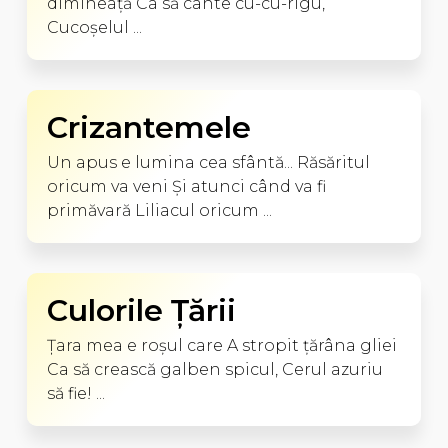
dimineaţă Ca să cânte cu-cu-rigu,
Cucoşelul ...
Crizantemele
Un apus e lumina cea sfântă... Răsăritul
oricum va veni Şi atunci când va fi
primăvară Liliacul oricum ...
Culorile Ţării
Ţara mea e roşul care A stropit ţărâna gliei
Ca să crească galben spicul, Cerul azuriu
să fie! ...