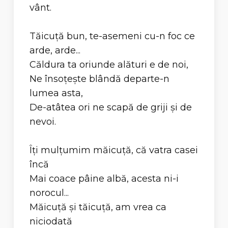
vânt.
Tăicuţă bun, te-asemeni cu-n foc ce
arde, arde...
Căldura ta oriunde alături e de noi,
Ne însoţeşte blândă departe-n
lumea asta,
De-atâtea ori ne scapă de griji şi de
nevoi.
Îţi mulţumim măicuţă, că vatra casei
încă
Mai coace pâine albă, acesta ni-i
norocul...
Măicuţă şi tăicuţă, am vrea ca
niciodată