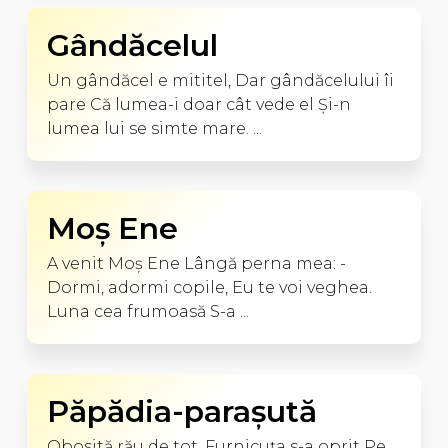
Gândăcelul
Un gândăcel e mititel, Dar gândăcelului îi
pare Că lumea-i doar cât vede el Şi-n
lumea lui se simte mare. ...
Moş Ene
A venit Moş Ene Lângă perna mea: -
Dormi, adormi copile, Eu te voi veghea.
Luna cea frumoasă S-a ...
Păpădia-paraşută
Obosită rău de tot, Furnicuţa s-a oprit Pe