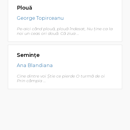
Plouă
George Topirceanu
Pe-aici când plouă, plouă îndesat, Nu ţine ca la
noi un ceas ori două. Că ziua ...
Seminţe
Ana Blandiana
Cine dintre voi Ştie ce pierde O turmă de oi
Prin câmpia ...