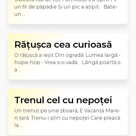
un fir de păpădie Şi un pic a aţipit. Bate-
un ...
Răţuşca cea curioasă
O răţuşcă a ieşit Din ogradă. Lumea largă -
hopa-hop - Vrea s-o vadă. Lângă poartă s-
a ...
Trenul cel cu nepoţei
Un trenuţ pe şine zboară, E Vacanţă Mare-
n ţară. Trenu-i plin cu nepoţei Care pleacă
la ...