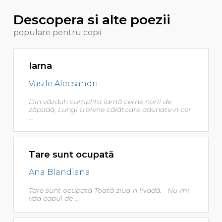
Descopera si alte poezii
populare pentru copii
Iarna
Vasile Alecsandri
Din văzduh cumplita iarnă cerne norii de
zăpadă, Lungi troiene călătoare adunate-n cer
...
Tare sunt ocupată
Ana Blandiana
Tare sunt ocupată Toată ziua-n livadă. Nu-mi
văd capul de ...