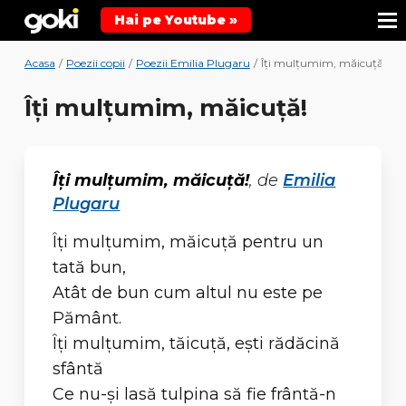
Hai pe Youtube »
Acasa
/
Poezii copii
/
Poezii Emilia Plugaru
/
Îţi mulţumim, măicuţă!
Îţi mulţumim, măicuţă!
Îţi mulţumim, măicuţă!
, de
Emilia
Plugaru
Îţi mulţumim, măicuţă pentru un
tată bun,
Atât de bun cum altul nu este pe
Pământ.
Îţi mulţumim, tăicuţă, eşti rădăcină
sfântă
Ce nu-şi lasă tulpina să fie frântă-n