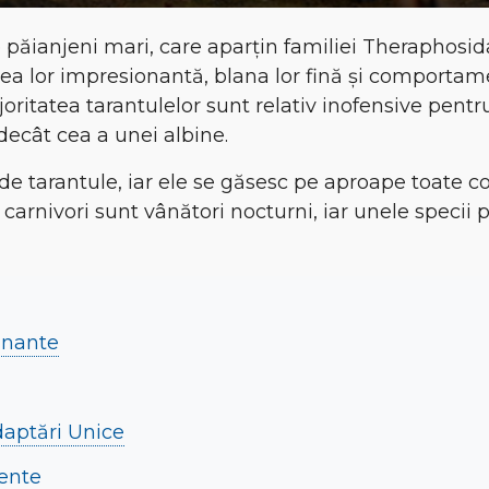
 păianjeni mari, care aparțin familiei
Theraphosid
a lor impresionantă, blana lor fină și comportame
joritatea tarantulelor sunt
relativ inofensive pent
decât cea a unei albine
.
 de tarantule
, iar ele se găsesc pe aproape toate c
i carnivori sunt
vânători nocturni
, iar unele specii 
cinante
Adaptări Unice
ente