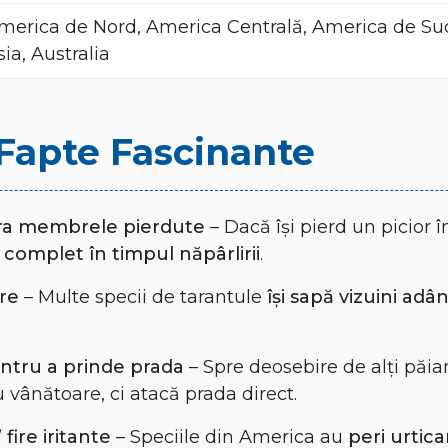
merica de Nord, America Centrală, America de Sud
sia, Australia
i Fapte Fascinante
ra membrele pierdute
– Dacă își pierd un picior 
complet în timpul năpârlirii
.
re
– Multe specii de tarantule
își sapă vizuini adân
entru a prinde prada
– Spre deosebire de alți păia
 vânătoare, ci atacă prada direct.
fire iritante
– Speciile din America au
peri urtica