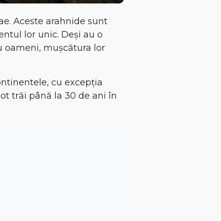
ae
. Aceste arahnide sunt
ntul lor unic
. Deși au o
ru oameni
, mușcătura lor
ontinentele, cu excepția
pot trăi
până la 30 de ani
în