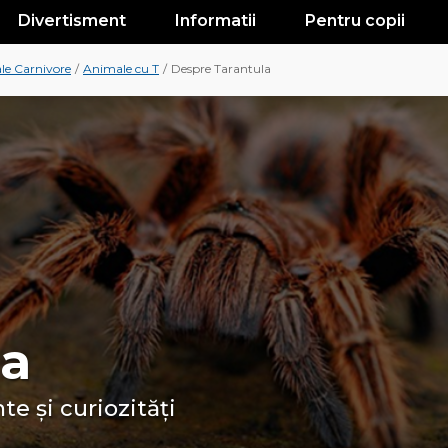
Divertisment
Informatii
Pentru copii
le Carnivore
/
Animale cu T
/
Despre Tarantula
la
te și curiozități