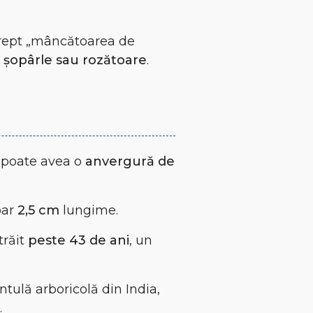
drept „mâncătoarea de
i
șopârle sau rozătoare
.
) poate avea o
anvergură de
oar
2,5 cm
lungime.
 trăit
peste 43 de ani
, un
antulă arboricolă din India,
.