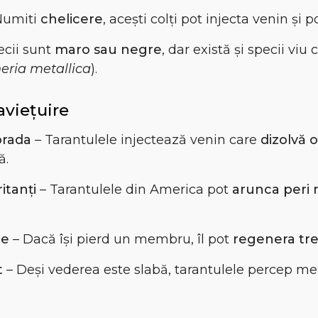
Numiti
chelicere
, acești colți pot injecta venin și 
ecii sunt
maro sau negre
, dar există și specii viu
eria metallica
).
aviețuire
prada
– Tarantulele injectează venin care
dizolvă 
ă.
itanți
– Tarantulele din America pot
arunca peri 
re
– Dacă își pierd un membru, îl pot
regenera tre
t
– Deși vederea este slabă, tarantulele percep me