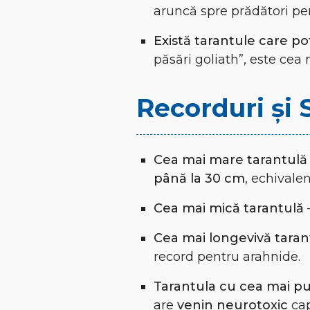
aruncă spre prădători pen
Există tarantule care po
păsări goliath”, este cea
Recorduri și 
Cea mai mare tarantulă
până la 30 cm
, echivale
Cea mai mică tarantulă
Cea mai longevivă taran
record pentru arahnide.
Tarantula cu cea mai p
are
venin neurotoxic
cap