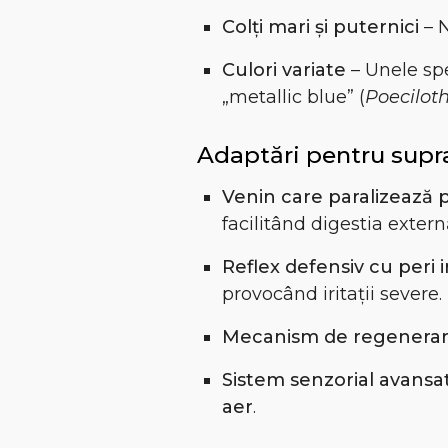
Colți mari și puternici
– 
Culori variate
– Unele sp
„metallic blue” (
Poeciloth
Adaptări pentru supr
Venin care paralizează 
facilitând digestia extern
Reflex defensiv cu peri ir
provocând iritații severe.
Mecanism de regenera
Sistem senzorial avansa
aer
.