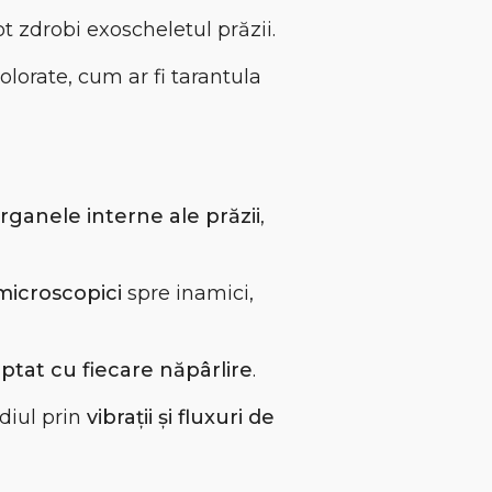
pot zdrobi exoscheletul prăzii.
 colorate, cum ar fi tarantula
organele interne ale prăzii
,
microscopici
spre inamici,
ptat cu fiecare năpârlire
.
diul prin
vibrații și fluxuri de