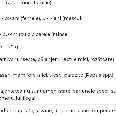
heraphosidae
(familie)
0 - 30 ani (femele), 3 - 7 ani (masculi)
 - 30 cm (cu picioarele întinse)
0 - 170 g
arnivor (insecte, păianjeni, reptile mici, rozătoare)
ăsări, mamifere mici, viespi parazite (Pepsis spp.)
ajoritatea nu sunt amenințate, dar unele specii s
omerțului ilegal
ăduri tropicale, savane, deșerturi, zone temperate