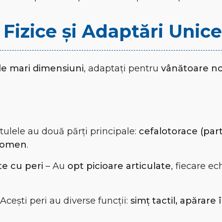
 Fizice și Adaptări Unice
e mari dimensiuni
, adaptați pentru
vânătoare noc
tulele au două părți principale:
cefalotorace (part
bdomen
.
te cu peri
– Au
opt picioare articulate
, fiecare ec
Acești peri au diverse funcții:
simț tactil, apărare 