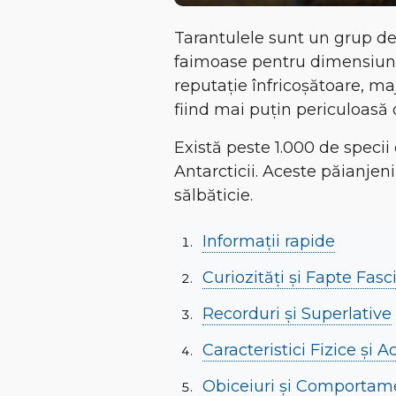
Tarantulele sunt un grup de
faimoase pentru
dimensiune
reputație înfricoșătoare, ma
fiind
mai puțin periculoasă 
Există peste
1.000 de specii
Antarcticii. Aceste păianjen
sălbăticie.
Informații rapide
Curiozități și Fapte Fas
Recorduri și Superlative
Caracteristici Fizice și 
Obiceiuri și Comportam