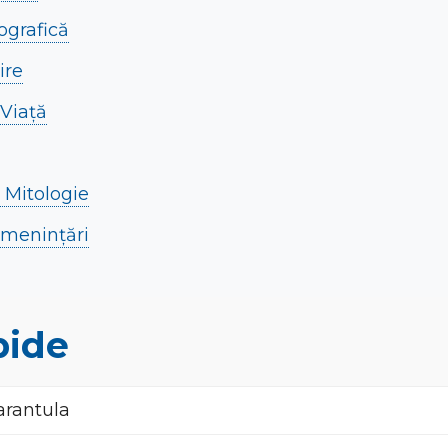
ografică
ire
 Viață
i Mitologie
Amenințări
pide
arantula