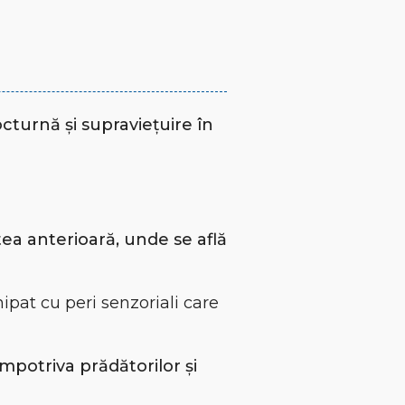
turnă și supraviețuire în
ea anterioară, unde se află
hipat cu peri senzoriali care
împotriva prădătorilor și