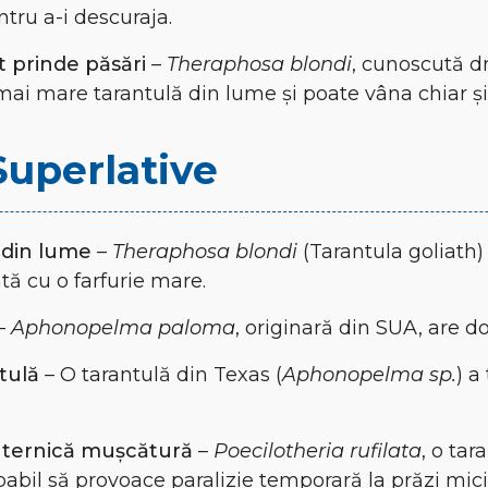
tru a-i descuraja.
t prinde păsări
–
Theraphosa blondi
, cunoscută 
 mai mare tarantulă din lume și poate vâna chiar ș
Superlative
 din lume
–
Theraphosa blondi
(Tarantula goliath
ntă cu o farfurie mare.
–
Aphonopelma paloma
, originară din SUA, are d
tulă
– O tarantulă din Texas (
Aphonopelma sp.
) a
uternică mușcătură
–
Poecilotheria rufilata
, o tar
abil să provoace paralizie temporară la prăzi mici