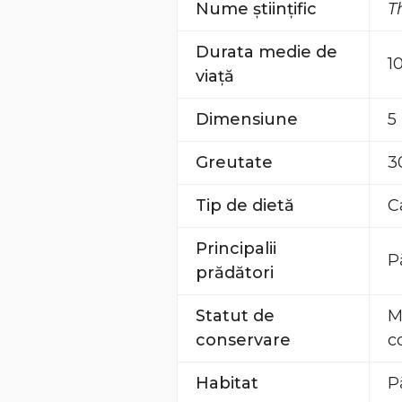
Nume științific
T
Durata medie de
1
viață
Dimensiune
5
Greutate
3
Tip de dietă
C
Principalii
P
prădători
Statut de
M
conservare
c
Habitat
P