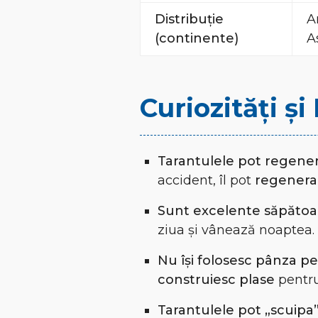
Distribuție
A
(continente)
A
Curiozități ș
Tarantulele pot regene
accident, îl pot
regenera 
Sunt excelente săpătoa
ziua și vânează noaptea.
Nu își folosesc pânza p
construiesc plase
pentru
Tarantulele pot „scuipa” 