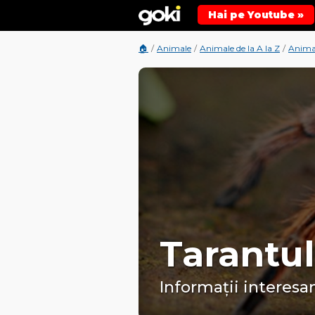
Hai pe Youtube »
🏠
/
Animale
/
Animale de la A la Z
/
Anima
Tarantu
Informații interesan