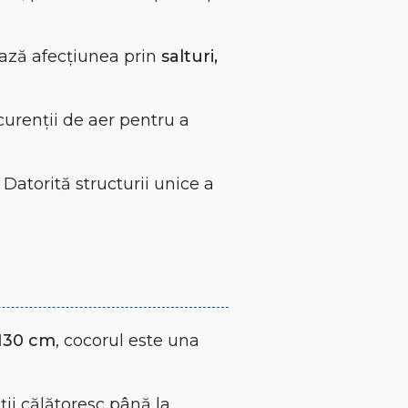
ează afecțiunea prin
salturi,
curenții de aer pentru a
 Datorită structurii unice a
 130 cm
, cocorul este una
ii călătoresc până la