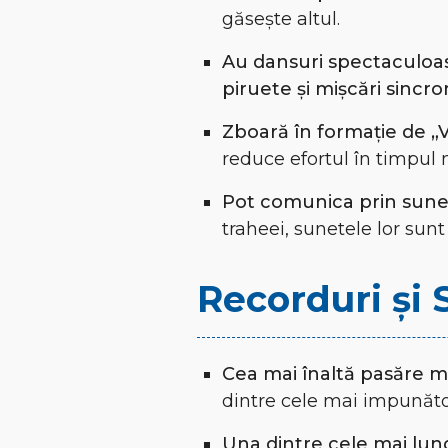
găsește altul.
Au dansuri spectaculoa
piruete și mișcări sincro
Zboară în formație de „
reduce efortul în timpul m
Pot comunica prin sunet
traheei, sunetele lor sunt
Recorduri și 
Cea mai înaltă pasăre m
dintre cele mai impunăto
Una dintre cele mai lung