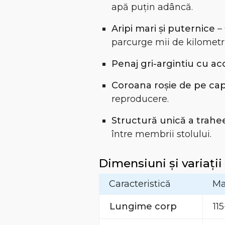
apă puțin adâncă.
Aripi mari și puternice
–
parcurge mii de kilometri
Penaj gri-argintiu cu ac
Coroana roșie de pe ca
reproducere.
Structură unică a trahe
între membrii stolului.
Dimensiuni și variații
Caracteristică
Ma
Lungime corp
11