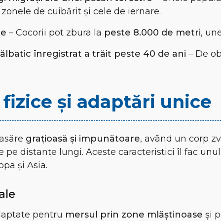
 zonele de cuibărit și cele de iernare.
me
– Cocorii pot zbura la
peste 8.000 de metri
, un
lbatic înregistrat a trăit peste 40 de ani
– De obi
 fizice și adaptări unice
pasăre
grațioasă și impunătoare
, având un corp zve
 pe distanțe lungi. Aceste caracteristici îl fac unu
pa și Asia.
ale
aptate pentru
mersul prin zone mlăștinoase
și p