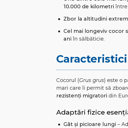
10.000 de kilometri
între
Zbor la altitudini extre
Cel mai longeviv cocor să
ani
în sălbăticie.
Caracteristici
Cocorul (
Grus grus
) este o 
mari care îi permit să zboare
rezistenți migratori
din Euro
Adaptări fizice esenți
Gât și picioare lungi
– Ad