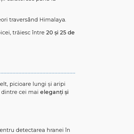
eori traversând Himalaya.
cei, trăiesc între
20 și 25 de
lt, picioare lungi și aripi
l dintre cei mai
eleganți și
entru detectarea hranei în