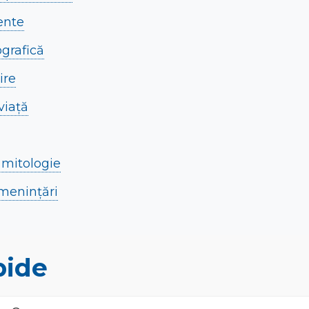
ente
ografică
ire
viață
i mitologie
amenințări
pide