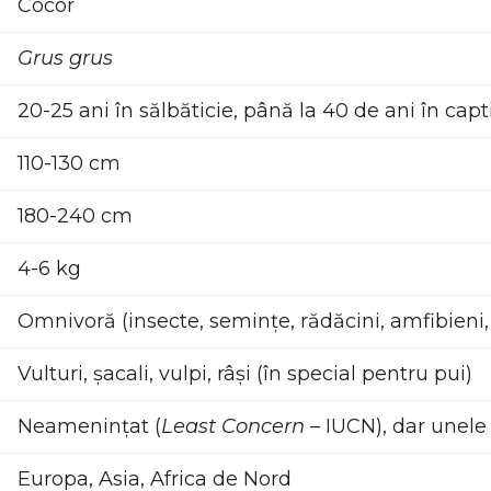
Cocor
Grus grus
20-25 ani în sălbăticie, până la 40 de ani în capt
110-130 cm
180-240 cm
4-6 kg
Omnivoră (insecte, semințe, rădăcini, amfibieni,
Vulturi, șacali, vulpi, râși (în special pentru pui)
Neamenințat (
Least Concern
– IUCN), dar unele 
Europa, Asia, Africa de Nord