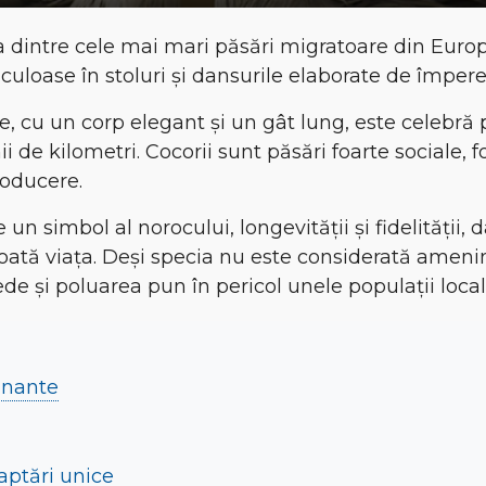
 dintre cele mai mari păsări migratoare din Europ
aculoase în stoluri și dansurile elaborate de împer
e, cu
un corp elegant și un gât lung
, este celebră
ii de kilometri
. Cocorii sunt
păsări foarte sociale
, 
roducere.
te un
simbol al norocului, longevității și fidelității
, 
toată viața. Deși specia nu este considerată amenin
e și poluarea pun în pericol unele populații local
cinante
daptări unice