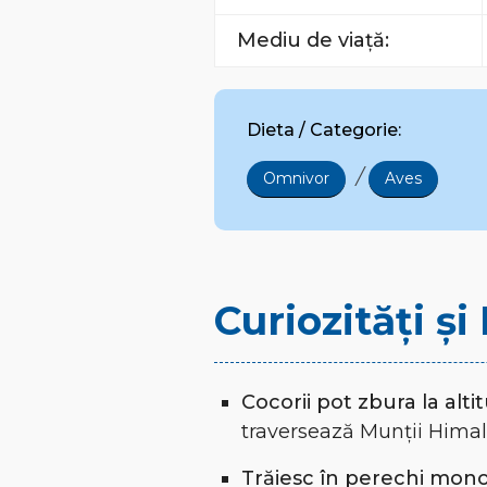
Mediu de viață:
Dieta / Categorie:
/
Omnivor
Aves
Curiozități ș
Cocorii pot zbura la alt
traversează Munții Himal
Trăiesc în perechi mon