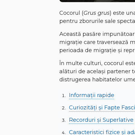
Cocorul (
Grus grus
) este
una
pentru
zborurile sale spect
Această pasăre impunătoar
migrație care traversează m
perioada de migrație și rep
În multe culturi, cocorul es
alături de același partener 
distrugerea habitatelor umed
Informații rapide
Curiozități și Fapte Fas
Recorduri și Superlative
Caracteristici fizice și a