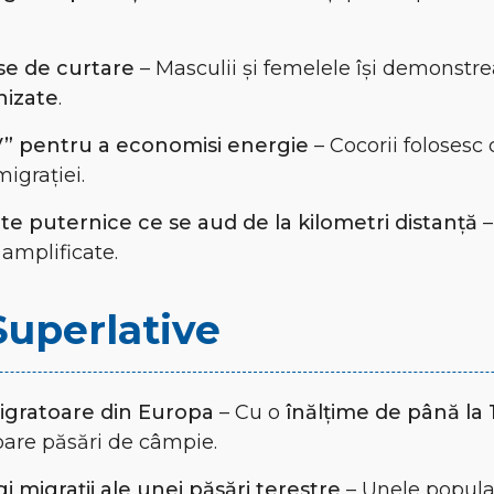
se de curtare
– Masculii și femelele își demonstr
nizate
.
V” pentru a economisi energie
– Cocorii folosesc 
igrației.
e puternice ce se aud de la kilometri distanță
–
 amplificate.
Superlative
igratoare din Europa
– Cu o
înălțime de până la
are păsări de câmpie.
i migrații ale unei păsări terestre
– Unele populaț