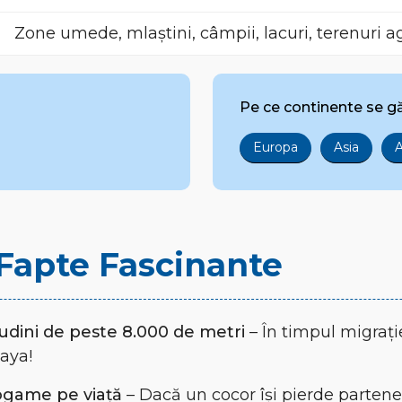
Zone umede, mlaștini, câmpii, lacuri, terenuri a
Pe ce continente se g
Europa
Asia
A
i Fapte Fascinante
itudini de peste 8.000 de metri
– În timpul migrați
aya!
ogame pe viață
– Dacă un cocor își pierde partener