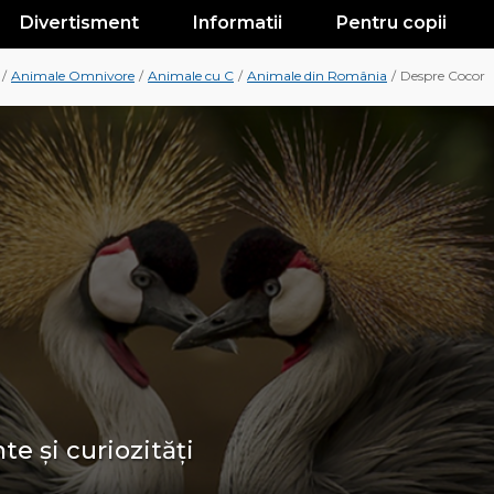
Divertisment
Informatii
Pentru copii
/
Animale Omnivore
/
Animale cu C
/
Animale din România
/
Despre Cocor
te și curiozități