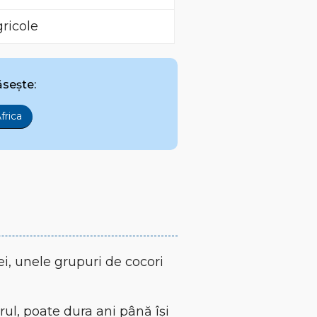
gricole
ăsește:
frica
ei, unele grupuri de cocori
ul, poate dura ani până își