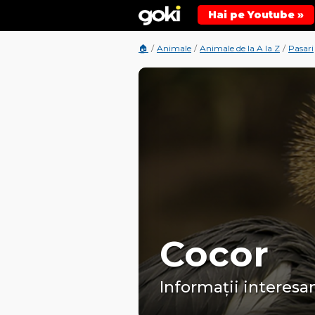
Hai pe Youtube »
🏠
/
Animale
/
Animale de la A la Z
/
Pasari
Cocor
Informații interesan