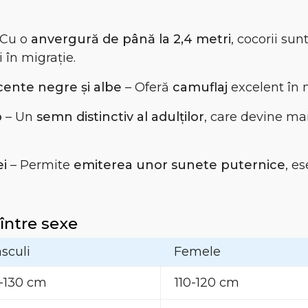
 Cu o
anvergură de până la 2,4 metri
, cocorii sun
 în migrație.
cente negre și albe
– Oferă
camuflaj
excelent în 
p
– Un
semn distinctiv al adulților
, care devine ma
ei
– Permite
emiterea unor sunete puternice
, e
 între sexe
sculi
Femele
5-130 cm
110-120 cm