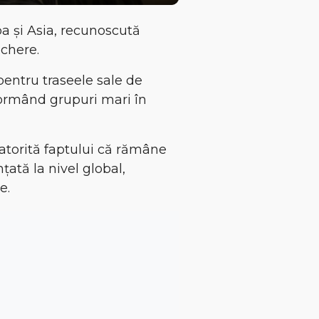
a și Asia
, recunoscută
echere
.
 pentru
traseele sale de
formând grupuri mari în
datorită faptului că rămâne
țată la nivel global,
e.