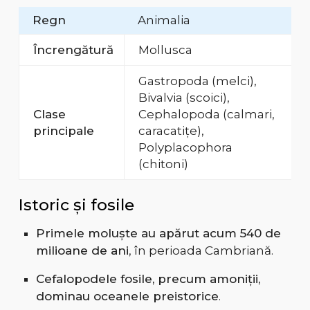
Regn
Animalia
Încrengătură
Mollusca
Gastropoda (melci),
Bivalvia (scoici),
Clase
Cephalopoda (calmari,
principale
caracatițe),
Polyplacophora
(chitoni)
Istoric și fosile
Primele moluște au apărut acum 540 de
milioane de ani
, în perioada Cambriană.
Cefalopodele fosile, precum amoniții,
dominau oceanele preistorice
.