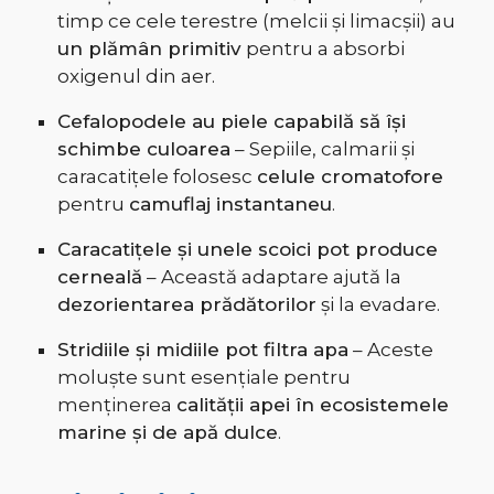
timp ce cele terestre (melcii și limacșii) au
un plămân primitiv
pentru a absorbi
oxigenul din aer.
Cefalopodele au piele capabilă să își
schimbe culoarea
– Sepiile, calmarii și
caracatițele folosesc
celule cromatofore
pentru
camuflaj instantaneu
.
Caracatițele și unele scoici pot produce
cerneală
– Această adaptare ajută la
dezorientarea prădătorilor
și la evadare.
Stridiile și midiile pot filtra apa
– Aceste
moluște sunt esențiale pentru
menținerea
calității apei în ecosistemele
marine și de apă dulce
.