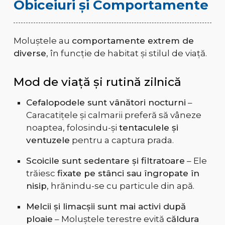
Obiceiuri și Comportamente
Moluștele au
comportamente extrem de
diverse
, în funcție de habitat și stilul de viață.
Mod de viață și rutină zilnică
Cefalopodele sunt vânători nocturni
–
Caracatițele și calmarii preferă să vâneze
noaptea, folosindu-și
tentaculele și
ventuzele
pentru a captura prada.
Scoicile sunt sedentare și filtratoare
– Ele
trăiesc
fixate pe stânci sau îngropate în
nisip
, hrănindu-se cu particule din apă.
Melcii și limacșii sunt mai activi după
ploaie
– Moluștele terestre evită
căldura