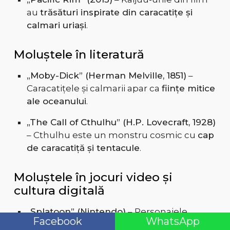
au
trăsături inspirate din caracatițe și
calmari uriași
.
Moluștele în literatură
„Moby-Dick” (Herman Melville, 1851)
–
Caracatițele și calmarii apar ca
ființe mitice
ale oceanului
.
„The Call of Cthulhu” (H.P. Lovecraft, 1928)
– Cthulhu este un monstru cosmic cu
cap
de caracatiță și tentacule
.
Moluștele în jocuri video și
cultura digitală
„Splatoon” (Nintendo)
– Personajele
Facebook
WhatsApp
principale sunt inspirate de caracatițe și