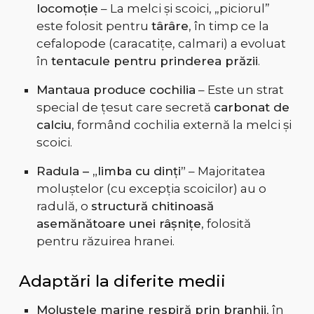
locomoție
– La melci și scoici, „piciorul”
este folosit pentru
târâre
, în timp ce la
cefalopode (caracatițe, calmari) a evoluat
în
tentacule pentru prinderea prăzii
.
Mantaua produce cochilia
– Este un strat
special de țesut care secretă
carbonat de
calciu
, formând cochilia externă la melci și
scoici.
Radula – „limba cu dinți”
– Majoritatea
moluștelor (cu excepția scoicilor) au o
radulă, o
structură chitinoasă
asemănătoare unei râșnițe
, folosită
pentru răzuirea hranei.
Adaptări la diferite medii
Moluștele marine respiră prin branhii
, în