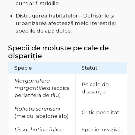
cum ar fi stridiile.
Distrugerea habitatelor
– Defrișările și
urbanizarea afectează melcii terestri și
speciile de apă dulce.
Specii de moluște pe cale de
dispariție
Specie
Statut
Margaritifera
Pe cale de
margaritifera
(scoica
dispariție
perlatifera de râu)
Haliotis sorenseni
Critic periclitat
(melcul abalone alb)
Lissachatina fulica
Specie invazivă,