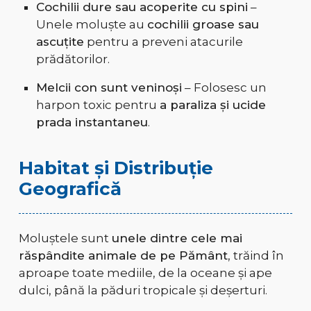
Cochilii dure sau acoperite cu spini
–
Unele moluște au
cochilii groase sau
ascuțite
pentru a preveni atacurile
prădătorilor.
Melcii con sunt veninoși
– Folosesc un
harpon toxic pentru
a paraliza și ucide
prada instantaneu
.
Habitat și Distribuție
Geografică
Moluștele sunt
unele dintre cele mai
răspândite animale de pe Pământ
, trăind în
aproape toate mediile, de la oceane și ape
dulci, până la păduri tropicale și deșerturi.