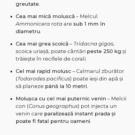
greutate
.
Cea mai mică moluscă
– Melcul
Ammonicera rota
are
sub 1 mm în
diametru
.
Cea mai grea scoică
–
Tridacna gigas
,
scoica uriașă, poate cântări
peste 250 kg
și
trăiește în recifele de corali.
Cel mai rapid molusc
– Calmarul zburător
(
Todarodes pacificus
) poate ieși din apă și
să planeze
până la 10 metri
.
Molușca cu cel mai puternic venin
– Melcii
con (
Conus geographus
) pot injecta un
venin care
paralizează instant prada și
poate fi fatal pentru oameni
.