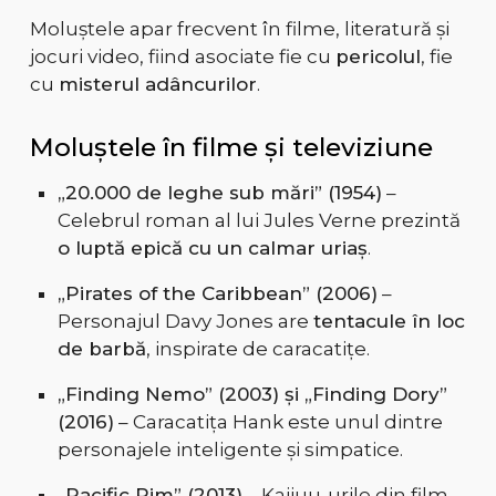
Moluștele apar frecvent în filme, literatură și
jocuri video, fiind asociate fie cu
pericolul
, fie
cu
misterul adâncurilor
.
Moluștele în filme și televiziune
„20.000 de leghe sub mări” (1954)
–
Celebrul roman al lui Jules Verne prezintă
o luptă epică cu un calmar uriaș
.
„Pirates of the Caribbean” (2006)
–
Personajul Davy Jones are
tentacule în loc
de barbă
, inspirate de caracatițe.
„Finding Nemo” (2003) și „Finding Dory”
(2016)
– Caracatița Hank este unul dintre
personajele inteligente și simpatice.
„Pacific Rim” (2013)
– Kaijuu-urile din film