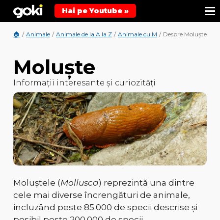
Hai pe Youtube »
🏠
/
Animale
/
Animale de la A la Z
/
Animale cu M
/
Despre Moluște
Moluște
Informații interesante și curiozități
Moluștele (
Mollusca
) reprezintă
una dintre
cele mai diverse încrengături de animale
,
incluzând peste
85.000 de specii descrise
și
posibil peste
200.000 de specii