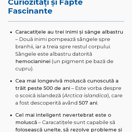
Curiozități și Fapte
Fascinante
Caracatițele au trei inimi și sânge albastru
– Două inimi pompează sângele spre
branhii, iar a treia spre restul corpului.
Sângele este albastru datorită
hemocianinei
(un pigment pe bază de
cupru).
Cea mai longevivă moluscă cunoscută a
trăit peste 500 de ani
– Este vorba despre
o scoică islandeză (
Arctica islandica
), care
a fost descoperită având
507 ani
.
Cel mai inteligent nevertebrat este o
moluscă
– Caracatițele sunt capabile să
folosească unelte, să rezolve probleme și