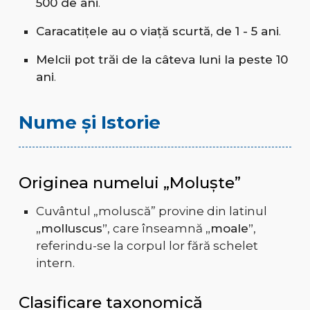
500 de ani
.
Caracatițele au o viață scurtă, de 1 - 5 ani
.
Melcii pot trăi de la câteva luni la peste 10
ani
.
Nume și Istorie
Originea numelui „Moluște”
Cuvântul „moluscă” provine din latinul
„molluscus”
, care înseamnă
„moale”
,
referindu-se la corpul lor fără schelet
intern.
Clasificare taxonomică