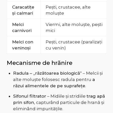
Caracatițe
Pești, crustacee, alte
și calmari
moluște
Melci
Viermi, alte moluște, pești
carnivori
mici
Melci con
Pești, crustacee (paralizați
veninoși
cu venin)
Mecanisme de hrănire
Radula – „răzătoarea biologică”
– Melcii și
alte moluște folosesc radula pentru
a
răzui alimentele de pe suprafețe
.
Sifonul filtrator
– Midiile și stridiile
trag apă
prin sifon
, capturând particule de hrană și
eliminând impuritățile.