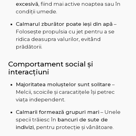
excesivă
, fiind mai active noaptea sau în
condiții umede.
Calmarul zburător poate ieși din apă
–
Folosește propulsia cu jet pentru a se
ridica deasupra valurilor, evitând
prădătorii.
Comportament social și
interacțiuni
Majoritatea moluștelor sunt solitare
–
Melcii, scoicile și caracatițele își petrec
viața independent.
Calmarii formează grupuri mari
– Unele
specii trăiesc în
bancuri de sute de
indivizi
, pentru protecție și vânătoare.