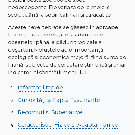
nedescoperite
. Ele variază de la
melci și
scoici
, până la
sepii, calmari și caracatițe
.
Aceste nevertebrate se găsesc în aproape
toate ecosistemele
, de la adâncurile
oceanelor până la păduri tropicale și
deșerturi. Moluștele au o
importanță
ecologică și economică
majoră, fiind surse de
hrană, subiecte de cercetare științifică și chiar
indicatori ai sănătății mediului.
Informații rapide
Curiozități și Fapte Fascinante
Recorduri și Superlative
Caracteristici Fizice și Adaptări Unice