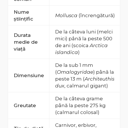
Nume
Mollusca
(încrengătură)
științific
De la câteva luni (melci
Durata
mici) până la peste 500
medie de
de ani (scoica
Arctica
viață
islandica
)
De la sub 1 mm
(
Omalogyridae
) până la
Dimensiune
peste 13 m (
Architeuthis
dux
, calmarul gigant)
De la câteva grame
Greutate
până la peste 275 kg
(calmarul colosal)
Carnivor, erbivor,