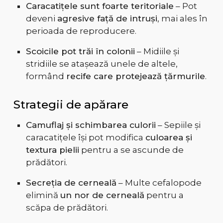
Caracatițele sunt foarte teritoriale
– Pot
deveni
agresive față de intruși
, mai ales în
perioada de reproducere.
Scoicile pot trăi în colonii
– Midiile și
stridiile se atașează unele de altele,
formând
recife care protejează țărmurile
.
Strategii de apărare
Camuflaj și schimbarea culorii
– Sepiile și
caracatițele își pot modifica
culoarea și
textura pielii
pentru a se ascunde de
prădători.
Secreția de cerneală
– Multe cefalopode
elimină
un nor de cerneală
pentru a
scăpa de prădători.