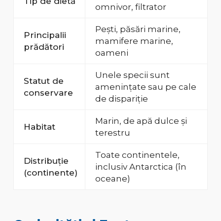
Tip de dietă
omnivor, filtrator
Pești, păsări marine,
Principalii
mamifere marine,
prădători
oameni
Unele specii sunt
Statut de
amenințate sau pe cale
conservare
de dispariție
Marin, de apă dulce și
Habitat
terestru
Toate continentele,
Distribuție
inclusiv Antarctica (în
(continente)
oceane)