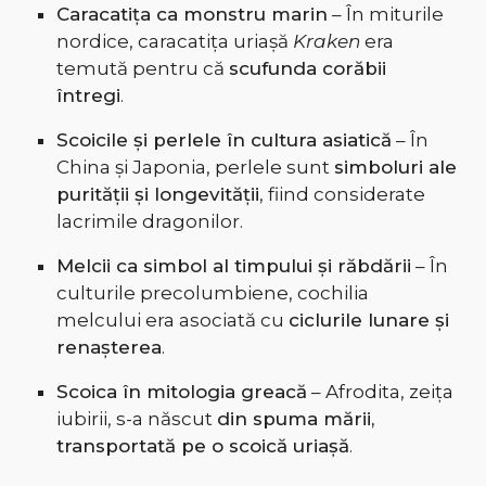
Caracatița ca monstru marin
– În miturile
nordice, caracatița uriașă
Kraken
era
temută pentru că
scufunda corăbii
întregi
.
Scoicile și perlele în cultura asiatică
– În
China și Japonia, perlele sunt
simboluri ale
purității și longevității
, fiind considerate
lacrimile dragonilor.
Melcii ca simbol al timpului și răbdării
– În
culturile precolumbiene, cochilia
melcului era asociată cu
ciclurile lunare și
renașterea
.
Scoica în mitologia greacă
– Afrodita, zeița
iubirii, s-a născut
din spuma mării,
transportată pe o scoică uriașă
.