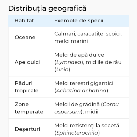
Distribuția geografică
Habitat
Exemple de specii
Calmari, caracatițe, scoici,
Oceane
melci marini
Melci de apă dulce
Ape dulci
(
Lymnaea
), midiile de râu
(
Unio
)
Păduri
Melci terestri gigantici
tropicale
(
Achatina achatina
)
Zone
Melcii de grădină (
Cornu
temperate
aspersum
), midii
Melci rezistenți la secetă
Deșerturi
(
Sphincterochila
)