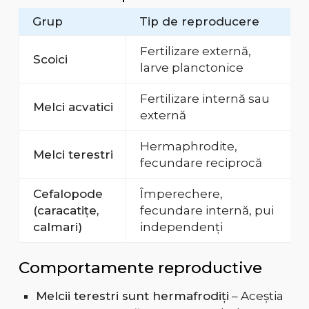
Grup
Tip de reproducere
Fertilizare externă,
Scoici
larve planctonice
Fertilizare internă sau
Melci acvatici
externă
Hermaphrodite,
Melci terestri
fecundare reciprocă
Cefalopode
Împerechere,
(caracatițe,
fecundare internă, pui
calmari)
independenți
Comportamente reproductive
Melcii terestri sunt hermafrodiți
– Aceștia