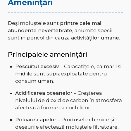
Amenințări
Deși moluștele sunt
printre cele mai
abundente nevertebrate
, anumite specii
sunt în pericol din cauza
activităților umane
.
Principalele amenințări
Pescuitul excesiv
– Caracatițele, calmarii și
midiile sunt supraexploatate pentru
consum uman.
Acidificarea oceanelor
– Creșterea
nivelului de dioxid de carbon în atmosferă
afectează formarea cochiliilor.
Poluarea apelor
– Produsele chimice și
deșeurile afectează moluștele filtratoare,