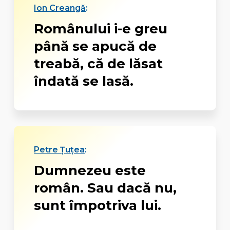
Ion Creangă
:
Românului i-e greu
până se apucă de
treabă, că de lăsat
îndată se lasă.
Petre Țuțea
:
Dumnezeu este
român. Sau dacă nu,
sunt împotriva lui.