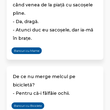
când venea de la piaţă cu sacoşele
pline.
- Da, dragă.
- Atunci duc eu sacoşele, dar ia-mă
în braţe.
Bancuri cu Mame
De ce nu merge melcul pe
bicicletă?
- Pentru că-i fâlfâie ochii.
Bancuri cu Biciclete