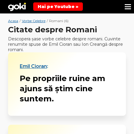
Hai pe Youtube »
Acasa
/
Vorbe Celebre
/
Romani (6)
Citate despre Romani
Descopera şase vorbe celebre despre romani. Cuvinte
renumite spuse de Emil Cioran sau Ion Creangă despre
romani.
Emil Cioran
:
Pe propriile ruine am
ajuns să ştim cine
suntem.