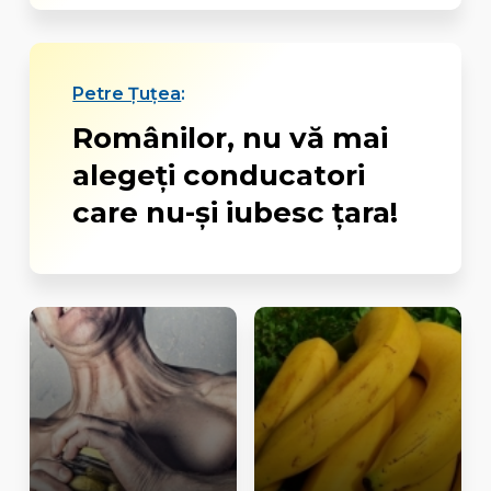
Petre Țuțea
:
Românilor, nu vă mai
alegeţi conducatori
care nu-şi iubesc ţara!