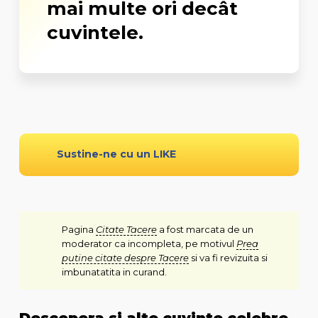
mai multe ori decât
cuvintele.
Sustine-ne cu un LIKE
Pagina
Citate Tacere
a fost marcata de un
moderator ca incompleta, pe motivul
Prea
putine citate despre Tacere
si va fi revizuita si
imbunatatita in curand.
Descopera si alte cuvinte celebre