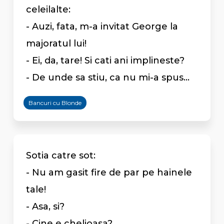
celeilalte:
- Auzi, fata, m-a invitat George la
majoratul lui!
- Ei, da, tare! Si cati ani implineste?
- De unde sa stiu, ca nu mi-a spus...
Bancuri cu Blonde
Sotia catre sot:
- Nu am gasit fire de par pe hainele
tale!
- Asa, si?
- Cine e chelioasa?