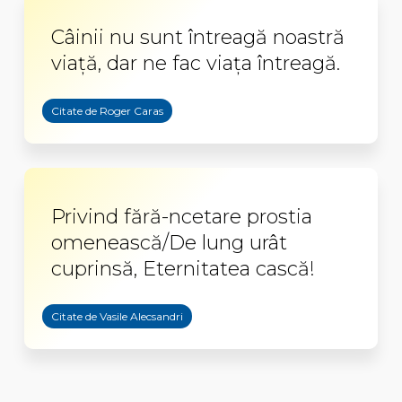
Câinii nu sunt întreagă noastră
viață, dar ne fac viața întreagă.
Citate de Roger Caras
Privind fără-ncetare prostia
omenească/De lung urât
cuprinsă, Eternitatea cască!
Citate de Vasile Alecsandri