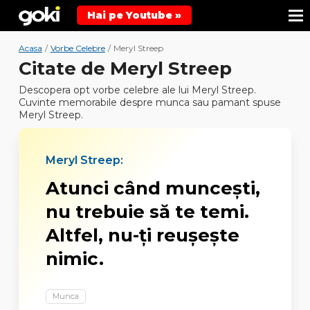
Hai pe Youtube »
Acasa
/
Vorbe Celebre
/
Meryl Streep
Citate de Meryl Streep
Descopera opt vorbe celebre ale lui Meryl Streep.
Cuvinte memorabile despre munca sau pamant spuse
Meryl Streep.
Meryl Streep:
Atunci când munceşti,
nu trebuie să te temi.
Altfel, nu-ţi reuşeşte
nimic.
Munca