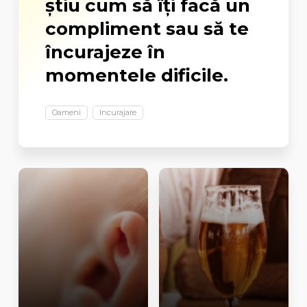
ştiu cum să îţi facă un
compliment sau să te
încurajeze în
momentele dificile.
Oameni
Incurajare