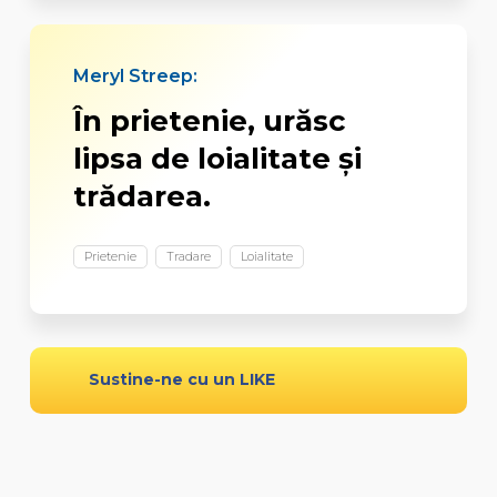
Meryl Streep:
În prietenie, urăsc
lipsa de loialitate şi
trădarea.
Prietenie
Tradare
Loialitate
Sustine-ne cu un LIKE