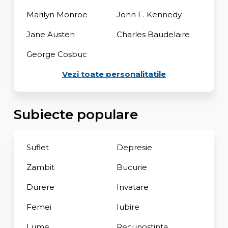
Marilyn Monroe
John F. Kennedy
Jane Austen
Charles Baudelaire
George Coşbuc
Vezi toate personalitatile
Subiecte populare
Suflet
Depresie
Zambit
Bucurie
Durere
Invatare
Femei
Iubire
Lume
Recunostinta