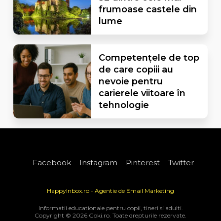
frumoase castele din
lume
Competențele de top
de care copiii au
nevoie pentru
carierele viitoare în
tehnologie
Facebook
Instagram
Pinterest
Twitter
HappyInbox.ro - Agentie de Email Marketing
Informatii educationale pentru copii, tineri si adulti.
Copyright © 2026 Goki.ro. Toate drepturile rezervate.