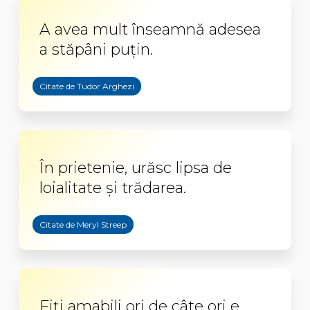
A avea mult înseamnă adesea
a stăpâni puțin.
Citate de Tudor Arghezi
În prietenie, urăsc lipsa de
loialitate şi trădarea.
Citate de Meryl Streep
Fiți amabili ori de câte ori e