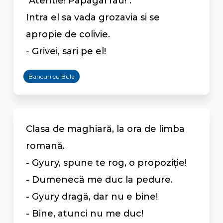
"Atentie! Papagal rau!".
Intra el sa vada grozavia si se
apropie de colivie.
- Grivei, sari pe el!
Bancuri cu Bula
Clasa de maghiară, la ora de limba
romană.
- Gyury, spune te rog, o propoziție!
- Dumenecă me duc la pedure.
- Gyury dragă, dar nu e bine!
- Bine, atunci nu me duc!