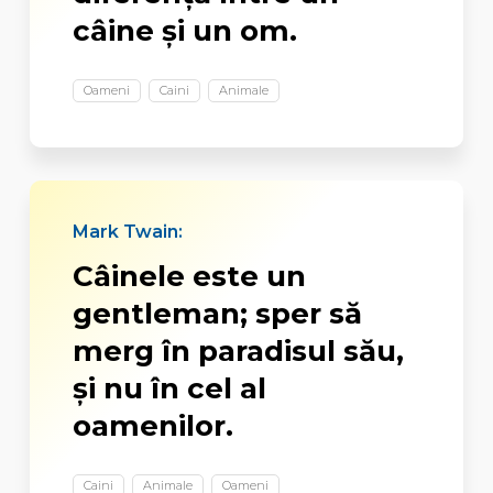
câine şi un om.
Oameni
Caini
Animale
Mark Twain:
Câinele este un
gentleman; sper să
merg în paradisul său,
și nu în cel al
oamenilor.
Caini
Animale
Oameni