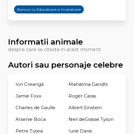
Bancuri cu Educatoare si invatatoare
Informatii animale
despre care se citeste in acest moment
Autori sau personaje celebre
Ion Creangă
Mahatma Gandhi
Jamie Foxx
Roger Caras
Charles de Gaulle
Albert Einstein
Arsenie Boca
Neil deGrasse Tyson
Petre Țuțea
Iurie Darie