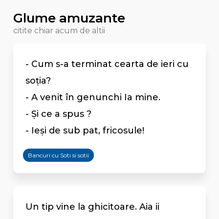
Glume amuzante
citite chiar acum de altii
- Cum s-a terminat cearta de ieri cu
soţia?
- A venit în genunchi Ia mine.
- Şi ce a spus ?
- Ieși de sub pat, fricosule!
Bancuri cu Soti si sotii
Un tip vine la ghicitoare. Aia ii