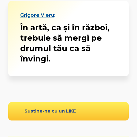
Grigore Vieru
:
În artă, ca şi în război,
trebuie să mergi pe
drumul tău ca să
învingi.
Sustine-ne cu un LIKE