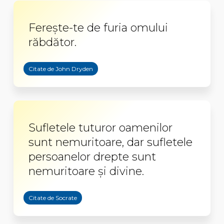
Ferește-te de furia omului
răbdător.
Citate de John Dryden
Sufletele tuturor oamenilor
sunt nemuritoare, dar sufletele
persoanelor drepte sunt
nemuritoare şi divine.
Citate de Socrate