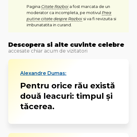
Pagina
Citate Razboi
a fost marcata de un
moderator ca incompleta, pe motivul
Prea
putine citate despre Razboi
si va fi revizuita si
imbunatatita in curand.
Descopera si alte cuvinte celebre
accesate chiar acum de vizitatori
Alexandre Dumas:
Pentru orice rău există
două leacuri: timpul și
tăcerea.