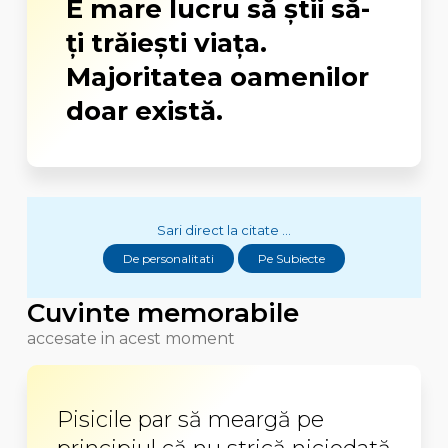
E mare lucru să știi să-
ți trăiești viața.
Majoritatea oamenilor
doar există.
Sari direct la citate ...
De personalitati
Pe Subiecte
Cuvinte memorabile
accesate in acest moment
Pisicile par să meargă pe