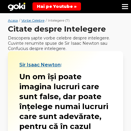
Hai pe Youtube »
Acasa
/
Vorbe Celebre
/
Intelegere (7)
Citate despre Intelegere
Descopera şapte vorbe celebre despre intelegere.
Cuvinte renumite spuse de Sir Isaac Newton sau
Confucius despre intelegere.
Sir Isaac Newton
:
Un om îşi poate
imagina lucruri care
sunt false, dar poate
înţelege numai lucruri
care sunt adevărate,
pentru că în cazul