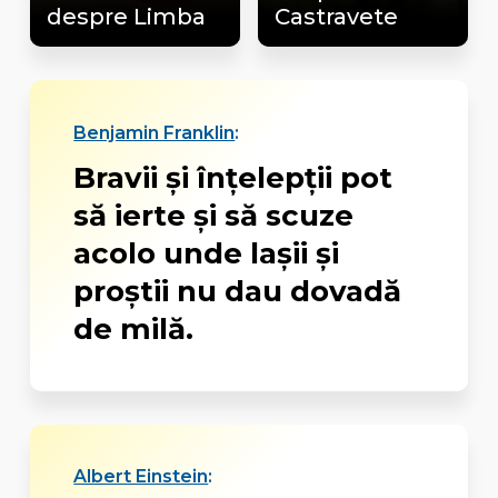
despre Limba
Castravete
Benjamin Franklin
:
Bravii şi înţelepţii pot
să ierte şi să scuze
acolo unde laşii şi
proştii nu dau dovadă
de milă.
Albert Einstein
: