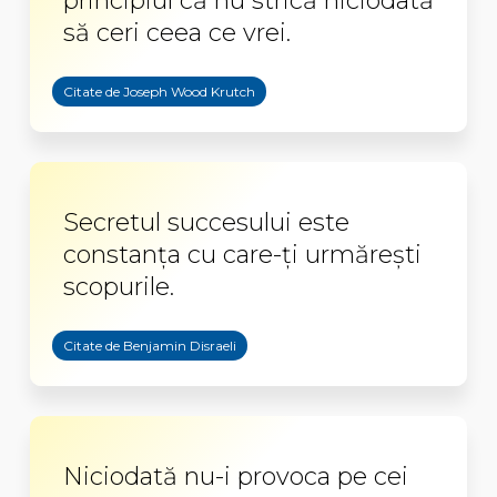
principiul că nu strică niciodată
să ceri ceea ce vrei.
Citate de Joseph Wood Krutch
Secretul succesului este
constanța cu care-ți urmărești
scopurile.
Citate de Benjamin Disraeli
Niciodată nu-i provoca pe cei