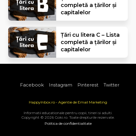
completă a țărilor și
capitalelor
Țări cu litera C – Lista
completă a țărilor și
capitalelor
Facebook
Instagram
Pinterest
Twitter
HappyInbox.ro - Agentie de Email Marketing
Informatii educationale pentru copii, tineri si adulti.
Copyright © 2026 Goki.ro. Toate drepturile rezervate.
Politica de confidentialitate