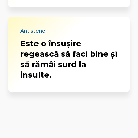
Antistene:
Este o însuşire
regească să faci bine şi
să rămâi surd la
insulte.