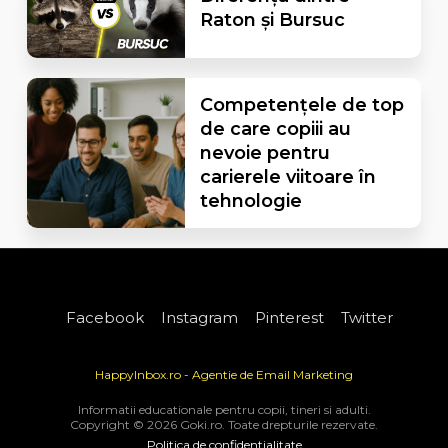
Raton și Bursuc
Competențele de top
de care copiii au
nevoie pentru
carierele viitoare în
tehnologie
Facebook
Instagram
Pinterest
Twitter
HappyInbox.ro - Agentie de Email Marketing
Informatii educationale pentru copii, tineri si adulti.
Copyright © 2026 Goki.ro. Toate drepturile rezervate.
Politica de confidentialitate