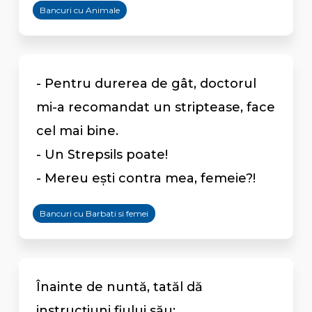
Bancuri cu Animale
- Pentru durerea de gât, doctorul
mi-a recomandat un striptease, face
cel mai bine.
- Un Strepsils poate!
- Mereu eşti contra mea, femeie?!
Bancuri cu Barbati si femei
Înainte de nuntă, tatăl dă
instrucţiuni fiului său: