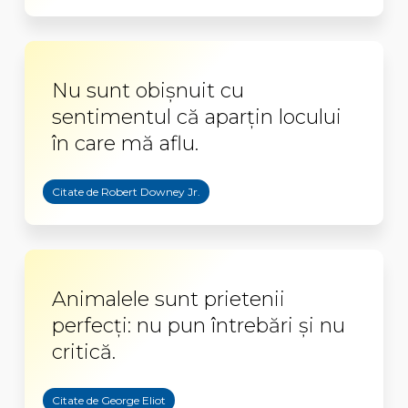
Nu sunt obişnuit cu
sentimentul că aparţin locului
în care mă aflu.
Citate de Robert Downey Jr.
Animalele sunt prietenii
perfecți: nu pun întrebări și nu
critică.
Citate de George Eliot