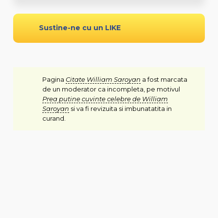
Sustine-ne cu un LIKE
Pagina
Citate William Saroyan
a fost marcata
de un moderator ca incompleta, pe motivul
Prea putine cuvinte celebre de William
Saroyan
si va fi revizuita si imbunatatita in
curand.