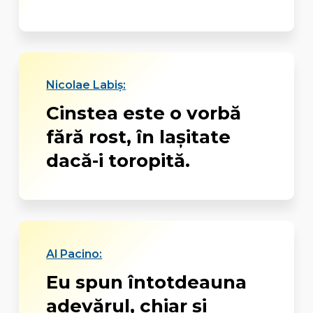
Nicolae Labiș:
Cinstea este o vorbă
fără rost, în laşitate
dacă-i toropită.
Al Pacino:
Eu spun întotdeauna
adevărul, chiar şi