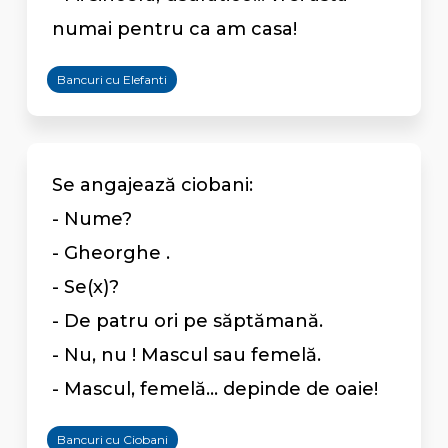
numai pentru ca am casa!
Bancuri cu Elefanti
Se angajează ciobani:
- Nume?
- Gheorghe .
- Se(x)?
- De patru ori pe săptămană.
- Nu, nu ! Mascul sau femelă.
- Mascul, femelă... depinde de oaie!
Bancuri cu Ciobani