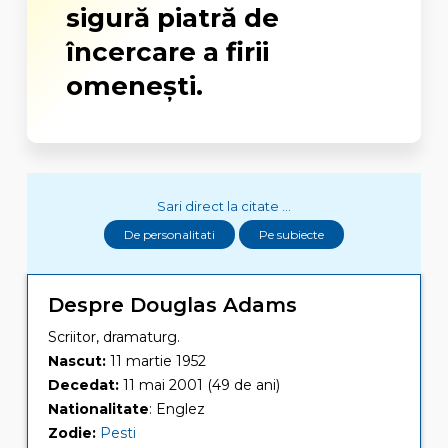
sigură piatră de
încercare a firii
omenești.
Sari direct la citate ...
De personalitati
Pe subiecte
Despre Douglas Adams
Scriitor, dramaturg.
Nascut:
11 martie 1952
Decedat:
11 mai 2001 (49 de ani)
Nationalitate
: Englez
Zodie:
Pesti