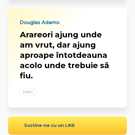
Douglas Adams:
Arareori ajung unde
am vrut, dar ajung
aproape întotdeauna
acolo unde trebuie să
fiu.
Destin
Sustine-ne cu un LIKE