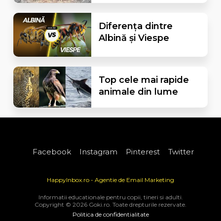
Diferența dintre
Albină și Viespe
Top cele mai rapide
animale din lume
Facebook
Instagram
Pinterest
Twitter
HappyInbox.ro - Agentie de Email Marketing
Informatii educationale pentru copii, tineri si adulti.
Copyright © 2026 Goki.ro. Toate drepturile rezervate.
Politica de confidentialitate