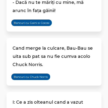
- Dacă nu te măriţi cu mine, mă
arunc în faţa găinii!
Bancuri cu Gaini si Cocosi
Cand merge la culcare, Bau-Bau se
uita sub pat sa nu fie cumva acolo
Chuck Norris.
Bancuri cu Chuck Norris
I: Ce a zis olteanul cand a vazut