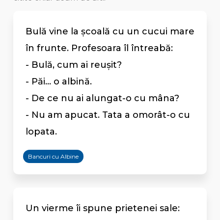
Bulă vine la şcoală cu un cucui mare
în frunte. Profesoara îl întreabă:
- Bulă, cum ai reuşit?
- Păi... o albină.
- De ce nu ai alungat-o cu mâna?
- Nu am apucat. Tata a omorât-o cu
lopata.
Bancuri cu Albine
Un vierme îi spune prietenei sale: