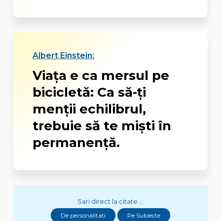
Albert Einstein:
Viața e ca mersul pe
bicicletă: Ca să-ți
menții echilibrul,
trebuie să te miști în
permanență.
Sari direct la citate ...
De personalitati
Pe Subiecte