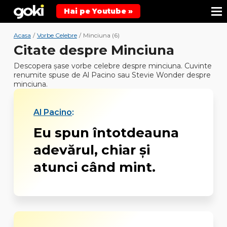
Hai pe Youtube »
Acasa
/
Vorbe Celebre
/
Minciuna (6)
Citate despre Minciuna
Descopera şase vorbe celebre despre minciuna. Cuvinte
renumite spuse de Al Pacino sau Stevie Wonder despre
minciuna.
Al Pacino
:
Eu spun întotdeauna
adevărul, chiar şi
atunci când mint.