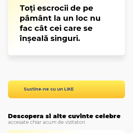
Toţi escrocii de pe
pâmânt la un loc nu
fac cât cei care se
înşeală singuri.
Sustine-ne cu un LIKE
Descopera si alte cuvinte celebre
accesate chiar acum de vizitatori