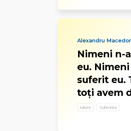
Alexandru Macedon
Nimeni n-a
eu. Nimeni
suferit eu.
toți avem d
Iubire
Suferinta