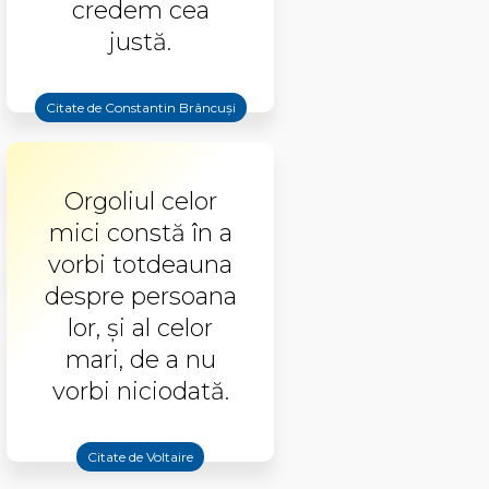
credem cea
justă.
Citate de Constantin Brâncuși
Orgoliul celor
mici constă în a
vorbi totdeauna
despre persoana
lor, și al celor
mari, de a nu
vorbi niciodată.
Citate de Voltaire