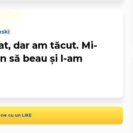
ski:
t, dar am tăcut. Mi-
n să beau şi l-am
-ne cu un LIKE