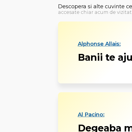
Descopera si alte cuvinte c
accesate chiar acum de vizitat
Alphonse Allais:
Banii te aju
Al Pacino:
Degeaba m