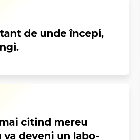
tant de unde începi,
ngi.
umai citind mereu
ău va deveni un labo­