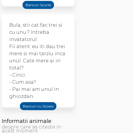
Bancuri Scurte
Bula, stii cat fac trei si
cu unu? Intreba
invatatorul.
Fii atent: eu iti dau trei
mere si mai tarziu inca
unul. Cate mere ai in
total?
- Cinci.
- Cum asa?
- Pai mai am unul in
ghiozdan.
Bancuri cu Scoala
Informatii animale
despre care se citeste in
acest moment