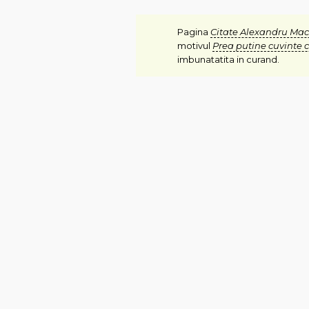
Pagina
Citate Alexandru Ma
motivul
Prea putine cuvinte 
imbunatatita in curand.