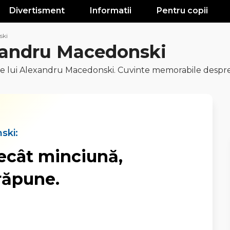
Divertisment
Informatii
Pentru copii
ski
xandru Macedonski
le lui Alexandru Macedonski. Cuvinte memorabile despre 
ski:
ecât minciună,
răpune.