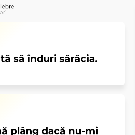
elebre
ori
tă să înduri sărăcia.
ă plâng dacă nu-mi