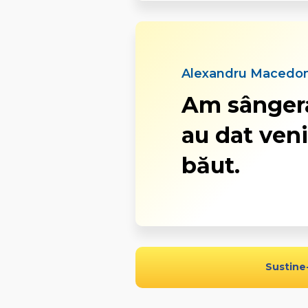
Alexandru Macedon
Am sângera
au dat veni
băut.
Sustine