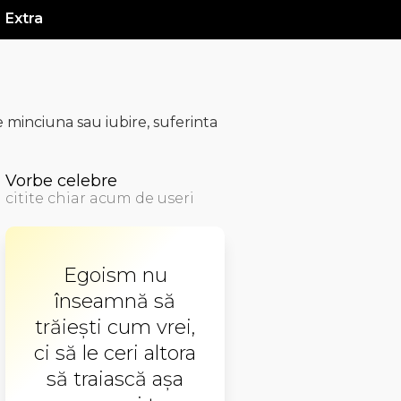
Extra
minciuna sau iubire, suferinta
Vorbe celebre
citite chiar acum de useri
Egoism nu
înseamnă să
trăiești cum vrei,
ci să le ceri altora
să traiască așa