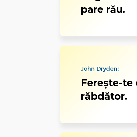
pare rău.
John Dryden:
Ferește-te 
răbdător.