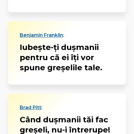
Benjamin Franklin
:
Iubește-ți dușmanii
pentru că ei îți vor
spune greșelile tale.
Brad Pitt
:
Când duşmanii tăi fac
greşeli, nu-i întrerupe!