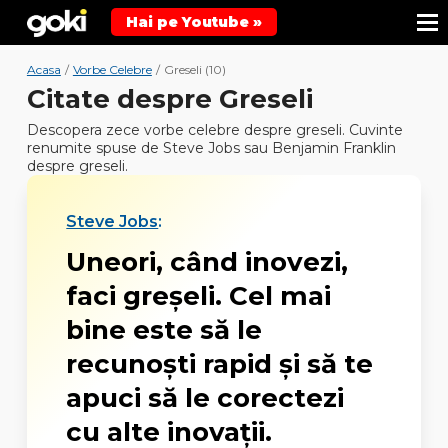
Hai pe Youtube »
Acasa
/
Vorbe Celebre
/
Greseli (10)
Citate despre Greseli
Descopera zece vorbe celebre despre greseli. Cuvinte
renumite spuse de Steve Jobs sau Benjamin Franklin
despre greseli.
Steve Jobs
:
Uneori, când inovezi,
faci greşeli. Cel mai
bine este să le
recunoşti rapid şi să te
apuci să le corectezi
cu alte inovaţii.