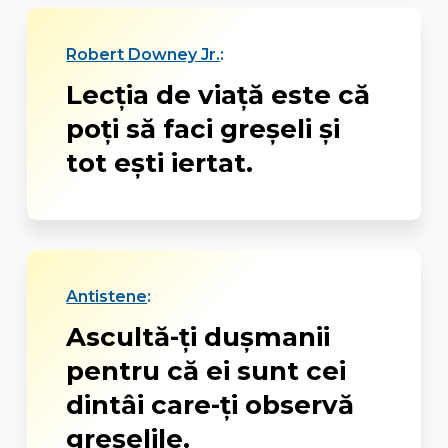
Robert Downey Jr.
:
Lecţia de viaţă este că
poţi să faci greşeli şi
tot eşti iertat.
Antistene
:
Ascultă-ţi duşmanii
pentru că ei sunt cei
dintâi care-ţi observă
greşelile.