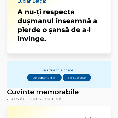
Lucian Blaga:
A nu-ţi respecta
duşmanul înseamnă a
pierde o şansă de a-l
învinge.
Sari direct la citate ...
De personalitati
Pe Subiecte
Cuvinte memorabile
accesate in acest moment