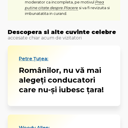
moderator ca incompleta, pe motivul
Prea
putine citate despre Placere
si va fi revizuita si
imbunatatita in curand.
Descopera si alte cuvinte celebre
accesate chiar acum de vizitatori
Petre Țuțea:
Românilor, nu vă mai
alegeţi conducatori
care nu-şi iubesc ţara!
Woody Allen: