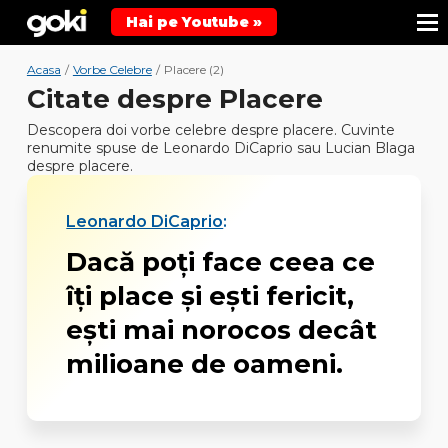
Hai pe Youtube »
Acasa
/
Vorbe Celebre
/
Placere (2)
Citate despre Placere
Descopera doi vorbe celebre despre placere. Cuvinte
renumite spuse de Leonardo DiCaprio sau Lucian Blaga
despre placere.
Leonardo DiCaprio
:
Dacă poţi face ceea ce
îţi place şi eşti fericit,
eşti mai norocos decât
milioane de oameni.