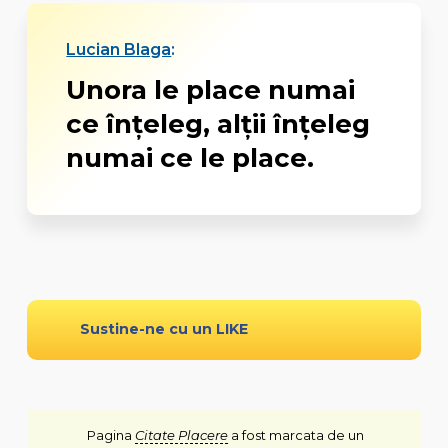
Lucian Blaga
:
Unora le place numai
ce înțeleg, alții înțeleg
numai ce le place.
Sustine-ne cu un LIKE
Pagina
Citate Placere
a fost marcata de un