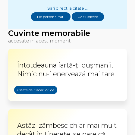
Sari direct la citate ...
De personalitati
Pe Subiecte
Cuvinte memorabile
accesate in acest moment
Întotdeauna iartă-ți dușmanii.
Nimic nu-i enervează mai tare.
Citate de Oscar Wilde
Astăzi zâmbesc chiar mai mult
decât în tinereţe, se pare că