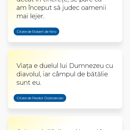
am început să judec oamenii
mai lejer.
Citate de Robert de Niro
Viața e duelul lui Dumnezeu cu
diavolul, iar câmpul de bătălie
sunt eu.
Citate de Feodor Dostoievski