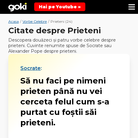
Hai pe Youtube »
Acasa
/
Vorbe Celebre
/
Prieteni (24)
Citate despre Prieteni
Descopera douăzeci şi patru vorbe celebre despre
prieteni. Cuvinte renumite spuse de Socrate sau
Alexander Pope despre prieteni.
Socrate
:
Să nu faci pe nimeni
prieten până nu vei
cerceta felul cum s-a
purtat cu foştii săi
prieteni.