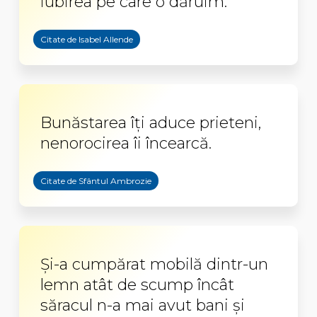
iubirea pe care o dăruim.
Citate de Isabel Allende
Bunăstarea îți aduce prieteni,
nenorocirea îi încearcă.
Citate de Sfântul Ambrozie
Şi-a cumpărat mobilă dintr-un
lemn atât de scump încât
săracul n-a mai avut bani şi