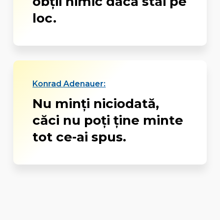
obții nimic dacă stai pe
loc.
Konrad Adenauer:
Nu minţi niciodată,
căci nu poţi ţine minte
tot ce-ai spus.