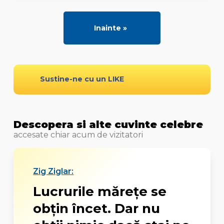
Inainte »
Sustine-ne cu un LIKE
Descopera si alte cuvinte celebre
accesate chiar acum de vizitatori
Zig Ziglar:
Lucrurile mărețe se
obțin încet. Dar nu