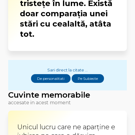
tristețe în lume. Există
doar comparația unei
stări cu cealaltă, atâta
tot.
Sari direct la citate ...
De personalitati
Pe Subiecte
Cuvinte memorabile
accesate in acest moment
Unicul lucru care ne aparţine e