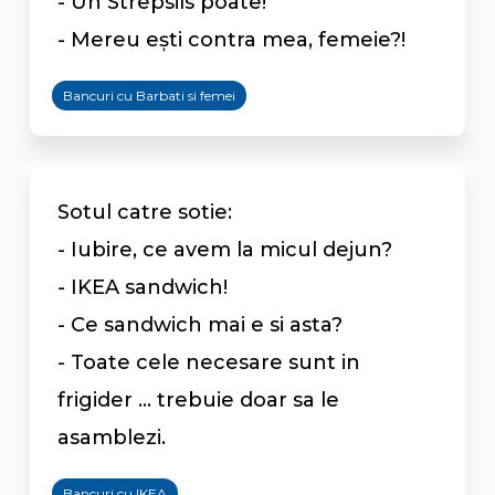
- Un Strepsils poate!
- Mereu eşti contra mea, femeie?!
Bancuri cu Barbati si femei
Sotul catre sotie:
- Iubire, ce avem la micul dejun?
- IKEA sandwich!
- Ce sandwich mai e si asta?
- Toate cele necesare sunt in
frigider ... trebuie doar sa le
asamblezi.
Bancuri cu IKEA