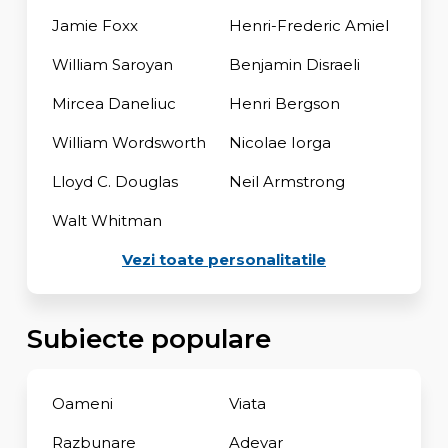
Jamie Foxx
Henri-Frederic Amiel
William Saroyan
Benjamin Disraeli
Mircea Daneliuc
Henri Bergson
William Wordsworth
Nicolae Iorga
Lloyd C. Douglas
Neil Armstrong
Walt Whitman
Vezi toate personalitatile
Subiecte populare
Oameni
Viata
Razbunare
Adevar