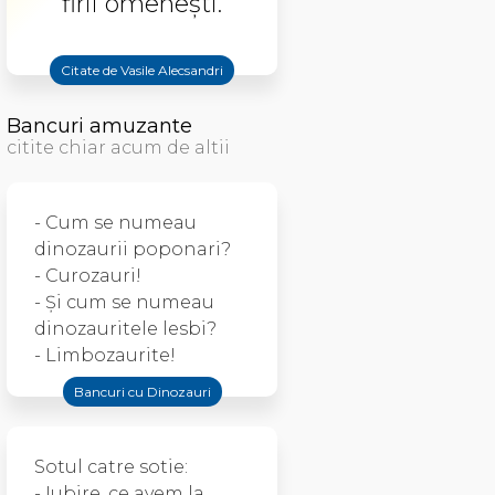
firii omenești.
Citate de Vasile Alecsandri
Bancuri amuzante
citite chiar acum de altii
- Cum se numeau
dinozaurii poponari?
- Curozauri!
- Și cum se numeau
dinozauritele lesbi?
- Limbozaurite!
Bancuri cu Dinozauri
Sotul catre sotie:
- Iubire, ce avem la