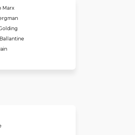
 Marx
Bergman
Golding
Ballantine
ain
e