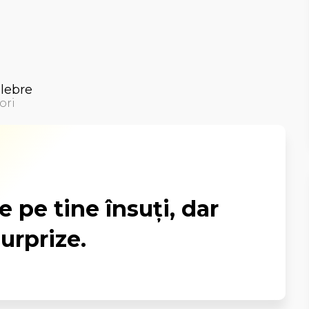
elebre
ori
 pe tine însuţi, dar
surprize.