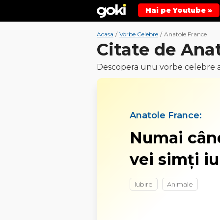
Hai pe Youtube »
Acasa
/
Vorbe Celebre
/
Anatole France
Citate de Ana
Descopera unu vorbe celebre al
Anatole France:
Numai când
vei simţi i
Iubire
Animale