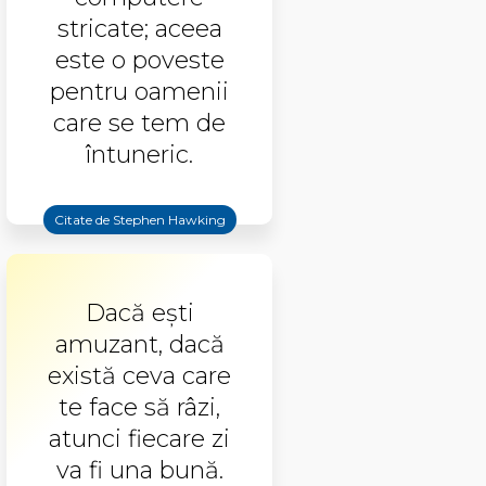
stricate; aceea
este o poveste
pentru oamenii
care se tem de
întuneric.
Citate de Stephen Hawking
Dacă ești
amuzant, dacă
există ceva care
te face să râzi,
atunci fiecare zi
va fi una bună.