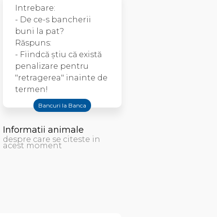
Intrebare:
- De ce-s bancherii
buni la pat?
Răspuns:
- Fiindcă știu că există
penalizare pentru
"retragerea" inainte de
termen!
Bancuri la Banca
Informatii animale
despre care se citeste in
acest moment