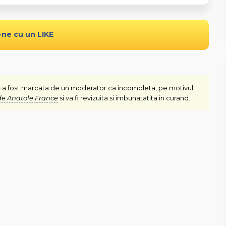
-ne cu un LIKE
e
a fost marcata de un moderator ca incompleta, pe motivul
de Anatole France
si va fi revizuita si imbunatatita in curand.