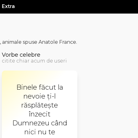
Extra
, animale spuse Anatole France.
Vorbe celebre
citite chiar acum de useri
Binele făcut la
nevoie ţi-l
răsplăteşte
înzecit
Dumnezeu când
nici nu te