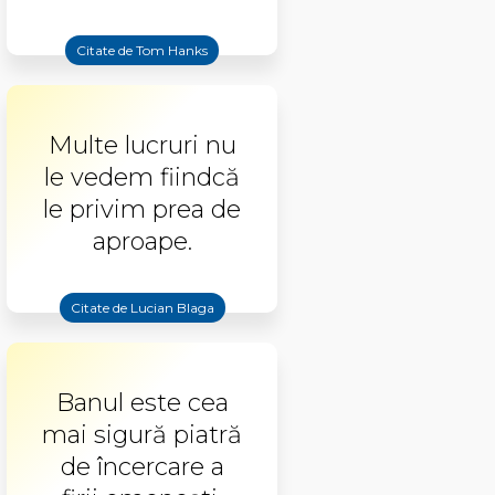
Citate de Tom Hanks
Multe lucruri nu
le vedem fiindcă
le privim prea de
aproape.
Citate de Lucian Blaga
Banul este cea
mai sigură piatră
de încercare a