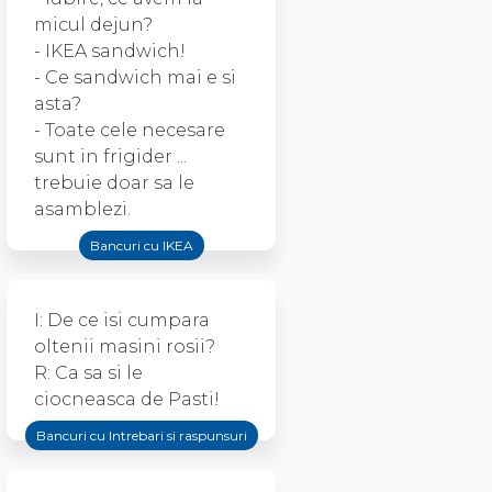
micul dejun?
- IKEA sandwich!
- Ce sandwich mai e si
asta?
- Toate cele necesare
sunt in frigider ...
trebuie doar sa le
asamblezi.
Bancuri cu IKEA
I: De ce isi cumpara
oltenii masini rosii?
R: Ca sa si le
ciocneasca de Pasti!
Bancuri cu Intrebari si raspunsuri