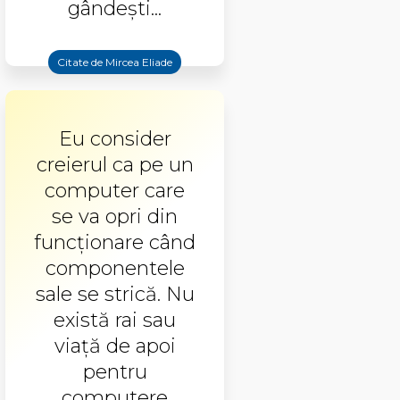
gândeşti...
Citate de Mircea Eliade
Eu consider
creierul ca pe un
computer care
se va opri din
funcţionare când
componentele
sale se strică. Nu
există rai sau
viaţă de apoi
pentru
computere