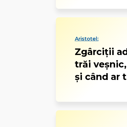
Aristotel:
Zgârciții a
trăi veșnic,
și când ar 