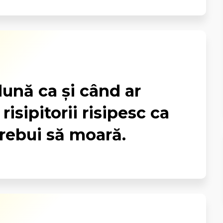
dună ca și când ar
 risipitorii risipesc ca
trebui să moară.