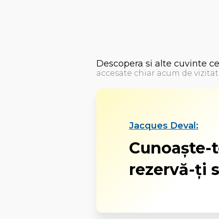
Descopera si alte cuvinte c
accesate chiar acum de vizitat
Jacques Deval:
Cunoaşte-te
rezervă-ţi 