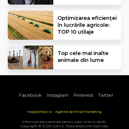
Optimizarea eficienței
în lucrările agricole:
TOP 10 utilaje
Top cele mai inalte
animale din lume
Facebook
Instagram
Pinterest
Twitter
HappyInbox.ro - Agentie de Email Marketing
Informatii educationale pentru copii, tineri si adulti.
Copyright © 2026 Goki.ro. Toate drepturile rezervate.