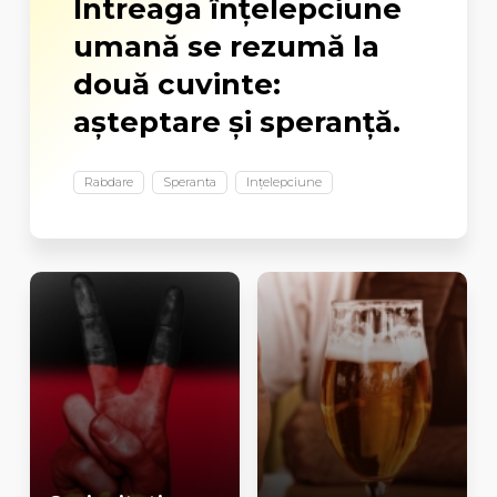
Întreaga înțelepciune
umană se rezumă la
două cuvinte:
așteptare și speranță.
Rabdare
Speranta
Ințelepciune