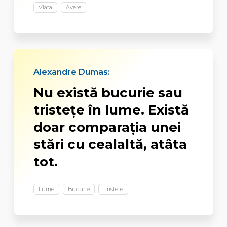
Viata
Avere
Alexandre Dumas:
Nu există bucurie sau
tristețe în lume. Există
doar comparația unei
stări cu cealaltă, atâta
tot.
Lume
Bucurie
Tristete