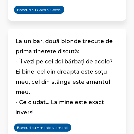
Bancuri cu Gaini si Cocosi
La un bar, două blonde trecute de
prima tinerețe discută:
- Îi vezi pe cei doi bărbați de acolo?
Ei bine, cel din dreapta este soțul
meu, cel din stânga este amantul
meu.
- Ce ciudat... La mine este exact
invers!
Bancuri cu Amante si amanti