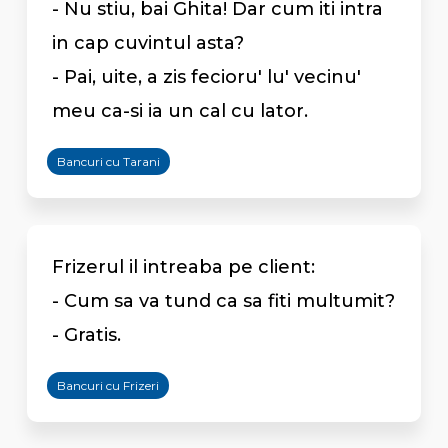
- Nu stiu, bai Ghita! Dar cum iti intra
in cap cuvintul asta?
- Pai, uite, a zis fecioru' lu' vecinu'
meu ca-si ia un cal cu lator.
Bancuri cu Tarani
Frizerul il intreaba pe client:
- Cum sa va tund ca sa fiti multumit?
- Gratis.
Bancuri cu Frizeri