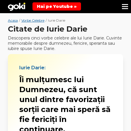
Hai pe Youtube »
Acasa
/
Vorbe Celebre
/
Iurie Darie
Citate de Iurie Darie
Descopera cinci vorbe celebre ale lui Iurie Darie. Cuvinte
memorabile despre dumnezeu, fericire, speranta sau
iubire spuse Iurie Darie.
Iurie Darie:
Îi mulţumesc lui
Dumnezeu, că sunt
unul dintre favorizaţii
sorţii care mai speră să
fie fericiţi în
continuare.