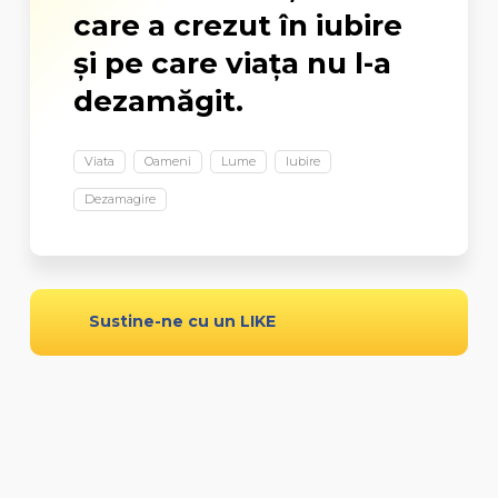
care a crezut în iubire
şi pe care viaţa nu l-a
dezamăgit.
Viata
Oameni
Lume
Iubire
Dezamagire
Sustine-ne cu un LIKE