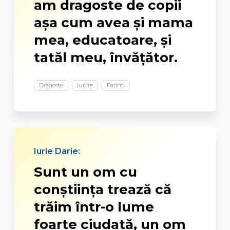
am dragoste de copii
aşa cum avea şi mama
mea, educatoare, şi
tatăl meu, învăţător.
Dragoste
Iubire
Parinti
Iurie Darie:
Sunt un om cu
conştiinţa trează că
trăim într-o lume
foarte ciudată, un om