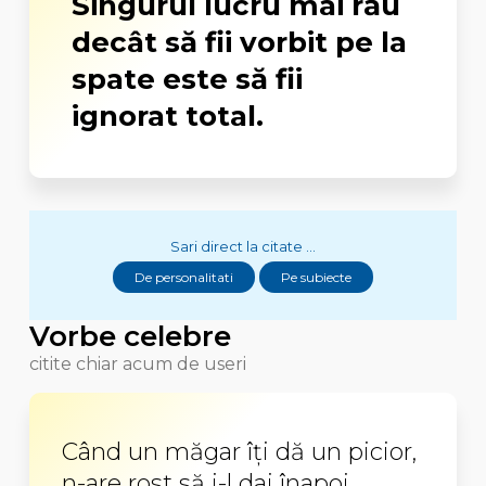
Singurul lucru mai rău
decât să fii vorbit pe la
spate este să fii
ignorat total.
Sari direct la citate ...
De personalitati
Pe subiecte
Vorbe celebre
citite chiar acum de useri
Când un măgar îţi dă un picior,
n-are rost să i-l dai înapoi.