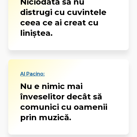
Niciodată să nu
distrugi cu cuvintele
ceea ce ai creat cu
liniştea.
Al Pacino:
Nu e nimic mai
înveselitor decât să
comunici cu oamenii
prin muzică.