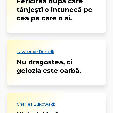
Fericirea după care
tânjești o întunecă pe
cea pe care o ai.
Lawrence Durrell:
Nu dragostea, ci
gelozia este oarbă.
Charles Bukowski: