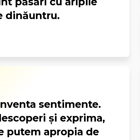
t păsări cu aripile
e dinăuntru.
nventa sentimente.
escoperi și exprima,
, le putem apropia de