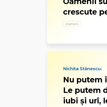
Oamenii sun
crescute p
Oameni
Nichita Stănescu:
Nu putem i
Le putem d
iubi și urî