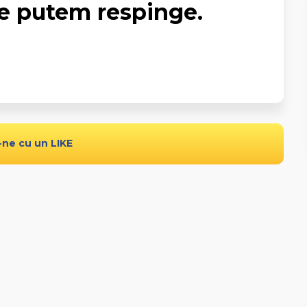
le putem respinge.
-ne cu un LIKE