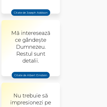
Citate de Joseph Addison
Mă interesează
ce gândește
Dumnezeu.
Restul sunt
detalii.
Citate de Albert Einstein
Nu trebuie să
impresionezi pe