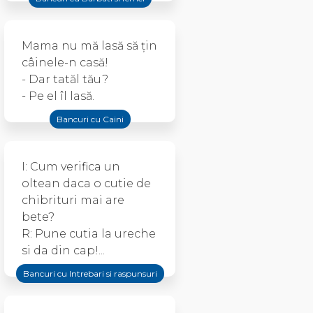
Mama nu mă lasă să țin
câinele-n casă!
- Dar tatăl tău?
- Pe el îl lasă.
Bancuri cu Caini
I: Cum verifica un
oltean daca o cutie de
chibrituri mai are
bete?
R: Pune cutia la ureche
si da din cap!...
Bancuri cu Intrebari si raspunsuri