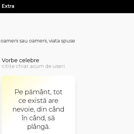
Extra
, oameni sau oameni, viata spuse
Vorbe celebre
citite chiar acum de useri
Pe pământ, tot
ce există are
nevoie, din când
în când, să
plângă.