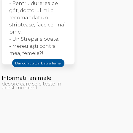
- Pentru durerea de
gât, doctorul mi-a
recomandat un
striptease, face cel mai
bine.
- Un Strepsils poate!
- Mereu eşti contra
mea, femeie?!
Bancuri cu Barbati si femei
Informatii animale
despre care se citeste in
acest moment