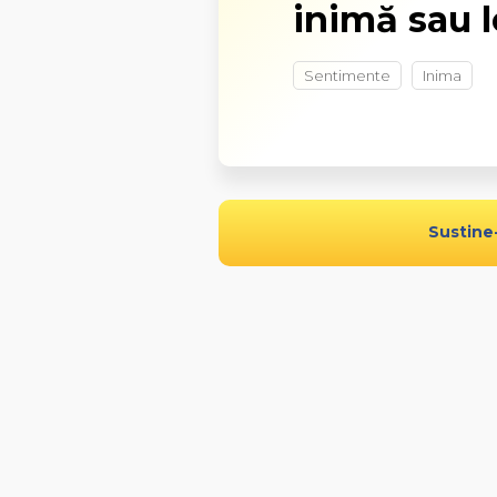
inimă sau 
Sentimente
Inima
Sustine