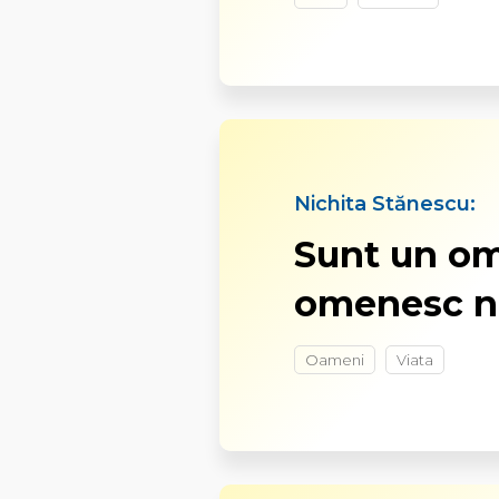
Nichita Stănescu:
Sunt un om 
omenesc nu
Oameni
Viata