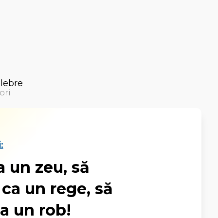
elebre
ori
:
a un zeu, să
ca un rege, să
a un rob!