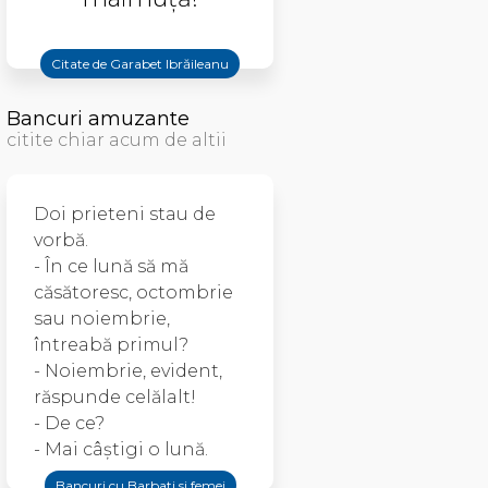
Citate de Garabet Ibrăileanu
Bancuri amuzante
citite chiar acum de altii
Doi prieteni stau de
vorbă.
- În ce lună să mă
căsătoresc, octombrie
sau noiembrie,
întreabă primul?
- Noiembrie, evident,
răspunde celălalt!
- De ce?
- Mai câştigi o lună.
Bancuri cu Barbati si femei