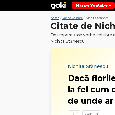
Hai pe Youtube »
Acasa
/
Vorbe Celebre
/
Nichita Stănescu
Citate de Nic
Descopera şase vorbe celebre al
Nichita Stănescu.
Nichita Stănescu:
Dacă floril
la fel cum o
de unde ar 
Flori
Oameni