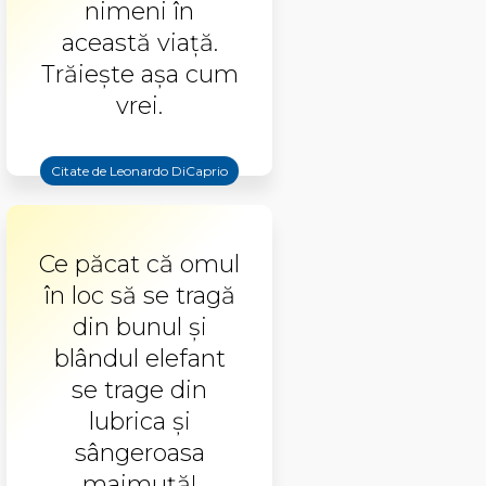
nimeni în
această viaţă.
Trăieşte aşa cum
vrei.
Citate de Leonardo DiCaprio
Ce păcat că omul
în loc să se tragă
din bunul şi
blândul elefant
se trage din
lubrica şi
sângeroasa
maimuţă!