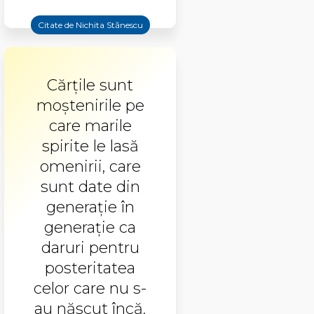
Citate de Nichita Stănescu
Cărţile sunt
moştenirile pe
care marile
spirite le lasă
omenirii, care
sunt date din
generaţie în
generaţie ca
daruri pentru
posteritatea
celor care nu s-
au născut încă.