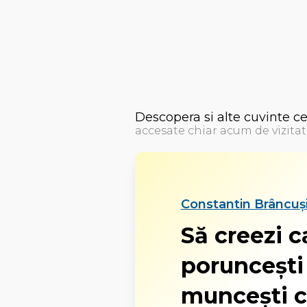
Descopera si alte cuvinte c
accesate chiar acum de vizitat
Constantin Brâncuși
Să creezi c
poruncești 
muncești c