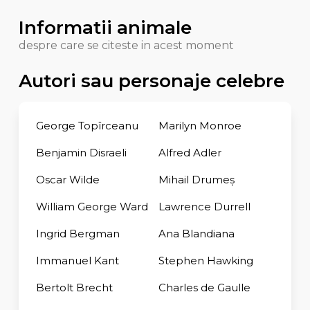
Informatii animale
despre care se citeste in acest moment
Autori sau personaje celebre
George Topîrceanu
Marilyn Monroe
Benjamin Disraeli
Alfred Adler
Oscar Wilde
Mihail Drumeș
William George Ward
Lawrence Durrell
Ingrid Bergman
Ana Blandiana
Immanuel Kant
Stephen Hawking
Bertolt Brecht
Charles de Gaulle