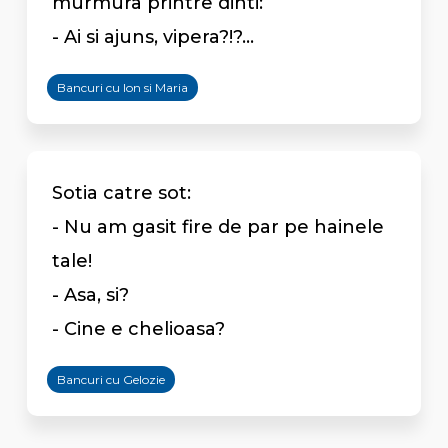
murmura printre dinti:
- Ai si ajuns, vipera?!?...
Bancuri cu Ion si Maria
Sotia catre sot:
- Nu am gasit fire de par pe hainele
tale!
- Asa, si?
- Cine e chelioasa?
Bancuri cu Gelozie