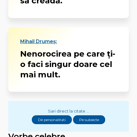
să creadă.
Mihail Drumeș:
Nenorocirea pe care ţi-
o faci singur doare cel
mai mult.
Sari direct la citate ...
De personalitati
Pe subiecte
Vorbe celebre