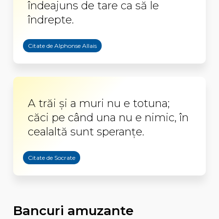
îndeajuns de tare ca să le
îndrepte.
Citate de Alphonse Allais
A trăi şi a muri nu e totuna;
căci pe când una nu e nimic, în
cealaltă sunt speranţe.
Citate de Socrate
Bancuri amuzante