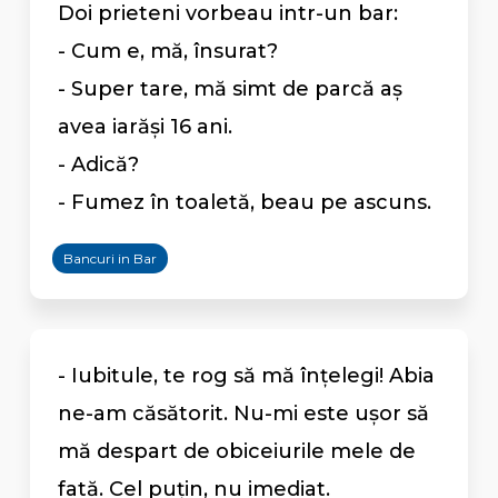
Doi prieteni vorbeau intr-un bar:
- Cum e, mă, însurat?
- Super tare, mă simt de parcă aş
avea iarăşi 16 ani.
- Adică?
- Fumez în toaletă, beau pe ascuns.
Bancuri in Bar
- Iubitule, te rog să mă înţelegi! Abia
ne-am căsătorit. Nu-mi este uşor să
mă despart de obiceiurile mele de
fată. Cel puţin, nu imediat.