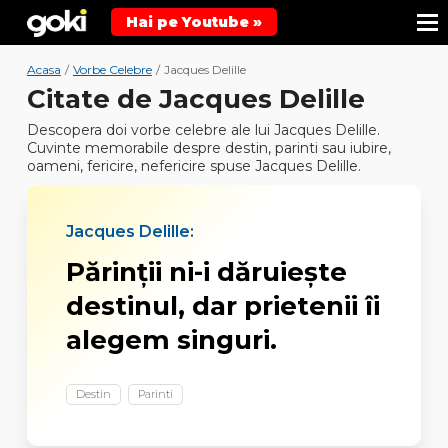
Hai pe Youtube »
Acasa
/
Vorbe Celebre
/
Jacques Delille
Citate de Jacques Delille
Descopera doi vorbe celebre ale lui Jacques Delille.
Cuvinte memorabile despre destin, parinti sau iubire,
oameni, fericire, nefericire spuse Jacques Delille.
Jacques Delille:
Părinţii ni-i dăruieşte
destinul, dar prietenii îi
alegem singuri.
Destin
Parinti