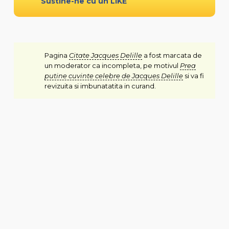
Sustine-ne cu un LIKE
Pagina
Citate Jacques Delille
a fost marcata de
un moderator ca incompleta, pe motivul
Prea
putine cuvinte celebre de Jacques Delille
si va fi
revizuita si imbunatatita in curand.