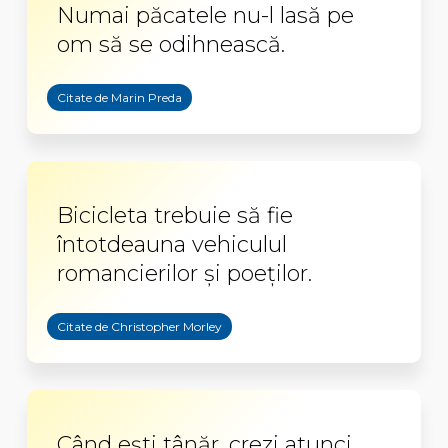
Numai păcatele nu-l lasă pe
om să se odihnească.
Citate de Marin Preda
Bicicleta trebuie să fie
întotdeauna vehiculul
romancierilor și poeților.
Citate de Christopher Morley
Când eşti tânăr, crezi atunci