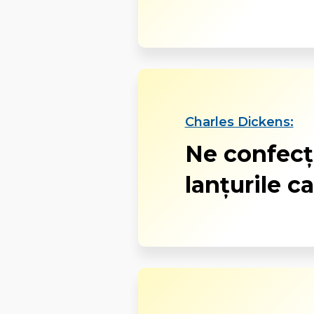
Charles Dickens:
Ne confecț
lanțurile c