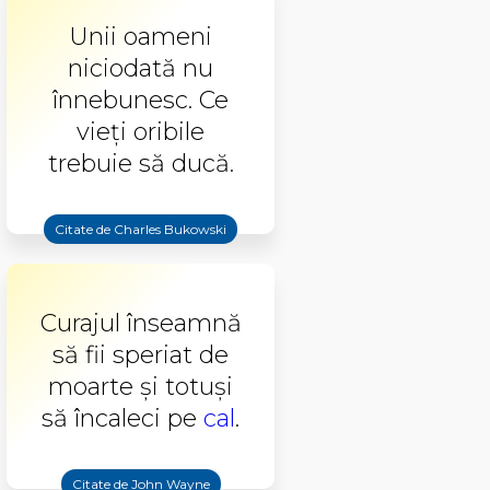
Unii oameni
niciodată nu
înnebunesc. Ce
vieţi oribile
trebuie să ducă.
Citate de Charles Bukowski
Curajul înseamnă
să fii speriat de
moarte şi totuşi
să încaleci pe
cal
.
Citate de John Wayne