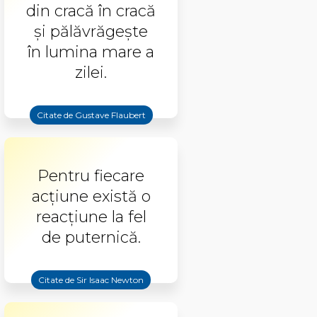
din cracă în cracă
şi pălăvrăgeşte
în lumina mare a
zilei.
Citate de Gustave Flaubert
Pentru fiecare
acţiune există o
reacţiune la fel
de puternică.
Citate de Sir Isaac Newton