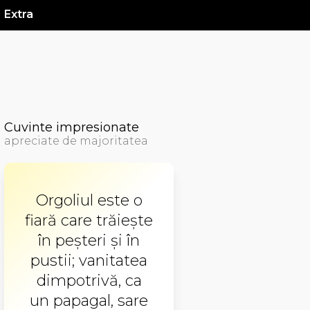
Extra
Cuvinte impresionate
apreciate de majoritatea
Orgoliul este o
fiară care trăieşte
în peşteri şi în
pustii; vanitatea
dimpotrivă, ca
un papagal, sare