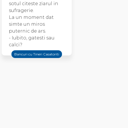
sotul citeste ziarul in
sufragerie.
La un moment dat
simte un miros
puternic de ars.
- Iubito, gatesti sau
calci?
Bancuri cu Tineri Casatoriti