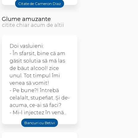
Citate de Cameron Diaz
Glume amuzante
citite chiar acum de altii
Doi vasluieni:
- În sfarsit, bine că am
găsit solutia să mă las
de băut alcool! zice
unul. Tot timpul îmi
venea să vomit!
- Pe bune?! întrebă
celalalt, stupefiat. Şi de-
acuma, ce-ai să faci?
- Mi-l injectez în venă...
Bancuri cu Betivi