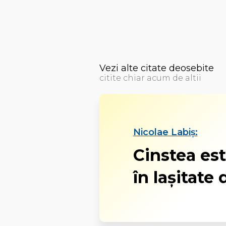
Vezi alte citate deosebite
citite chiar acum de altii
Nicolae Labiș:
Cinstea est
în laşitate 