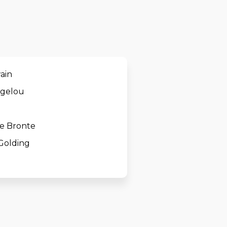
ain
gelou
te Bronte
Golding