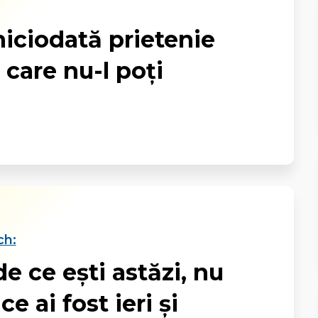
niciodată prietenie
care nu-l poți
ch:
e ce ești astăzi, nu
 ai fost ieri și