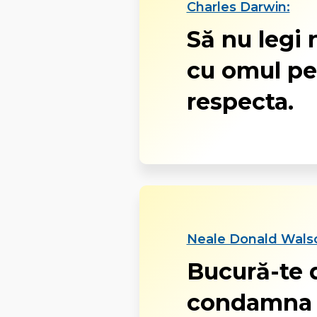
Charles Darwin:
Să nu legi 
cu omul pe 
respecta.
Neale Donald Wals
Bucură-te d
condamna ce