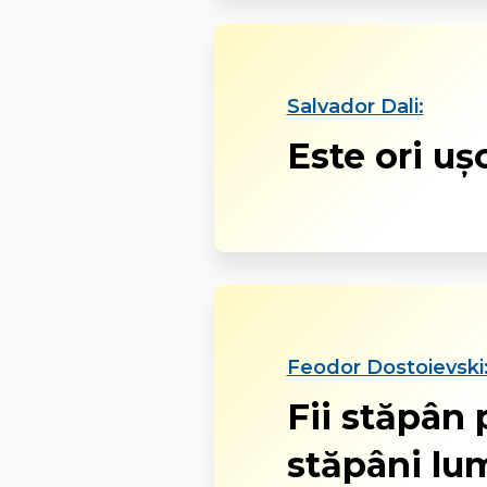
Salvador Dali:
Este ori uşo
Feodor Dostoievski
Fii stăpân p
stăpâni lu