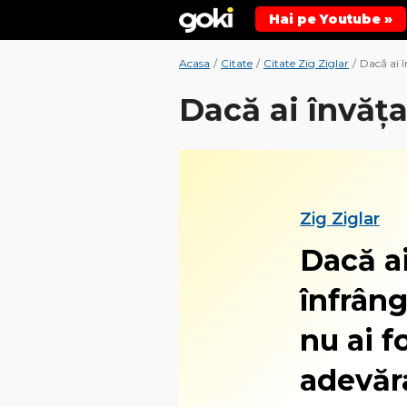
Hai pe Youtube »
Acasa
/
Citate
/
Citate Zig Ziglar
/
Dacă ai î
Dacă ai învățat
Zig Ziglar
Dacă ai
înfrân
nu ai f
adevăr