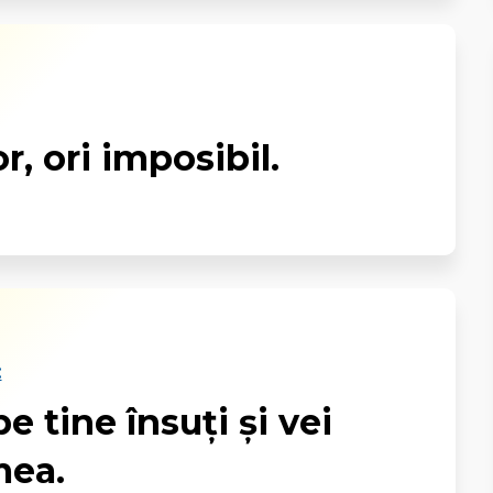
r, ori imposibil.
:
e tine însuți și vei
mea.