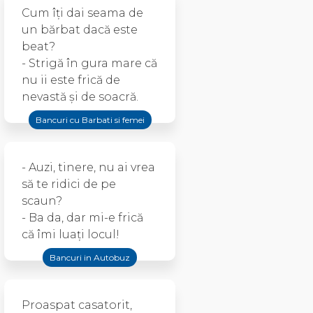
Cum îți dai seama de
un bărbat dacă este
beat?
- Strigă în gura mare că
nu ii este frică de
nevastă și de soacră.
Bancuri cu Barbati si femei
- Auzi, tinere, nu ai vrea
să te ridici de pe
scaun?
- Ba da, dar mi-e frică
că îmi luaţi locul!
Bancuri in Autobuz
Proaspat casatorit,