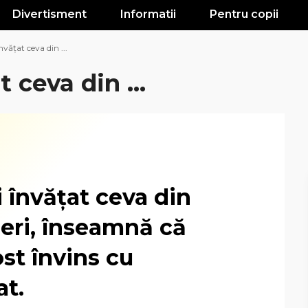
Divertisment
Informatii
Pentru copii
nvățat ceva din ...
 ceva din ...
 învățat ceva din
geri, înseamnă că
ost învins cu
at.