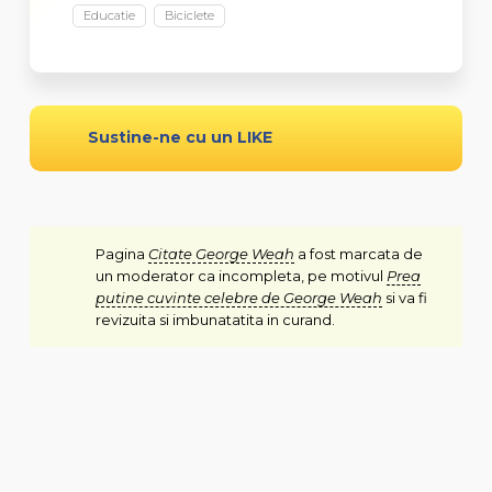
Educatie
Biciclete
Sustine-ne cu un LIKE
Pagina
Citate George Weah
a fost marcata de
un moderator ca incompleta, pe motivul
Prea
putine cuvinte celebre de George Weah
si va fi
revizuita si imbunatatita in curand.