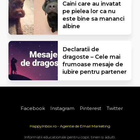
Caini care au invatat
pe pielea lor ca nu
este bine sa mananci
albine
Declaratii de
dragoste – Cele mai
frumoase mesaje de
iubire pentru partener
Facebook
Instagram
Pinterest
Twitter
HappyInbox.ro - Agentie de Email Marketing
Informatii educationale pentru copii, tineri si adulti.