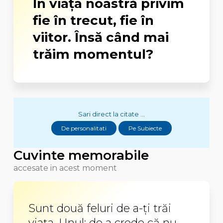
În viaţa noastră privim
fie în trecut, fie în
viitor. Însă când mai
trăim momentul?
Sari direct la citate ...
De personalitati
Pe Subiecte
Cuvinte memorabile
accesate in acest moment
Sunt două feluri de a-ți trăi
viața. Unul: de a crede că nu