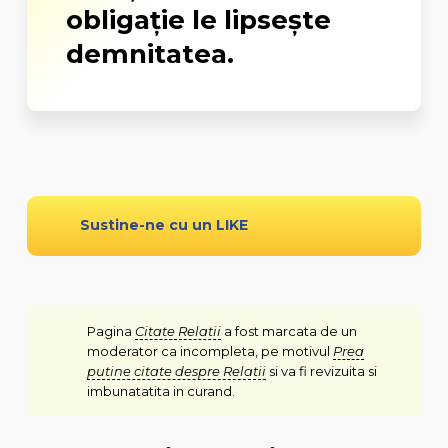
obligație le lipsește
demnitatea.
Sustine-ne cu un LIKE
Pagina
Citate Relatii
a fost marcata de un
moderator ca incompleta, pe motivul
Prea
putine citate despre Relatii
si va fi revizuita si
imbunatatita in curand.