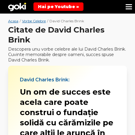
Hai pe Youtube »
Acasa
/
Vorbe Celebre
/
David Charles Brink
Citate de David Charles
Brink
Descopera unu vorbe celebre ale lui David Charles Brink.
Cuvinte memorabile despre oameni, succes spuse
David Charles Brink.
David Charles Brink:
Un om de succes este
acela care poate
construi o fundație
solidă cu cărămizile pe
care alții le aruncă în