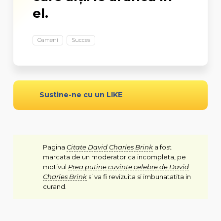
el.
Oameni
Succes
Sustine-ne cu un LIKE
Pagina
Citate David Charles Brink
a fost
marcata de un moderator ca incompleta, pe
motivul
Prea putine cuvinte celebre de David
Charles Brink
si va fi revizuita si imbunatatita in
curand.