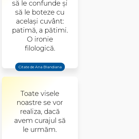
să le confunde şi
să le boteze cu
acelaşi cuvânt:
patimă, a pătimi.
O ironie
filologică.
Citate de Ana Blandiana
Toate visele
noastre se vor
realiza, dacă
avem curajul să
le urmăm.