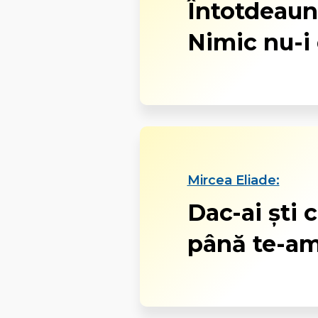
Întotdeauna
Nimic nu-i
Mircea Eliade:
Dac-ai şti 
până te-am 