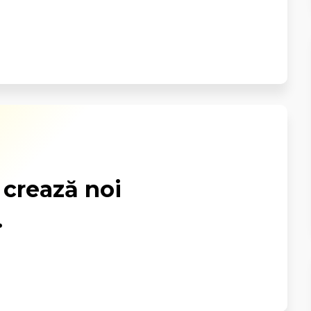
 crează noi
.