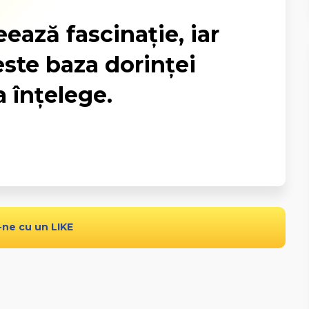
eează fascinație, iar
este baza dorinței
 înțelege.
-ne cu un LIKE