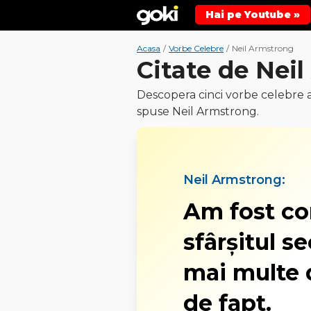
Hai pe Youtube »
Acasa
/
Vorbe Celebre
/
Neil Armstrong
Citate de Nei
Descopera cinci vorbe celebre 
spuse Neil Armstrong.
Neil Armstrong:
Am fost co
sfârşitul s
mai multe 
de fapt.