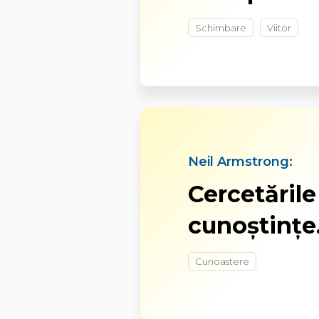
Schimbare
Viitor
Neil Armstrong:
Cercetările
cunoştinţe
Cunoastere