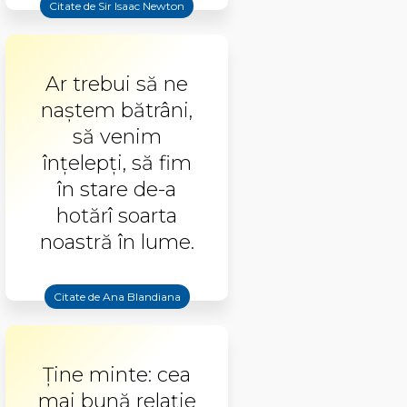
Citate de Sir Isaac Newton
Ar trebui să ne
naştem bătrâni,
să venim
înţelepţi, să fim
în stare de-a
hotărî soarta
noastră în lume.
Citate de Ana Blandiana
Ține minte: cea
mai bună relație