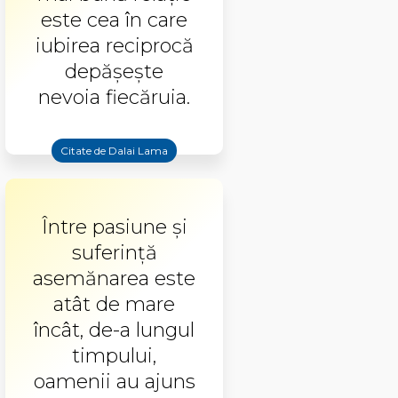
este cea în care
iubirea reciprocă
depășește
nevoia fiecăruia.
Citate de Dalai Lama
Între pasiune şi
suferinţă
asemănarea este
atât de mare
încât, de-a lungul
timpului,
oamenii au ajuns