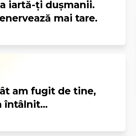
 iartă-ți dușmanii.
 enervează mai tare.
cât am fugit de tine,
întâlnit...