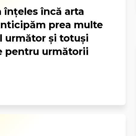
 înţeles încă arta
 Anticipăm prea multe
 următor şi totuşi
e pentru următorii