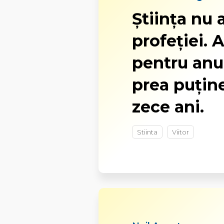
Ştiinţa nu a
profeţiei.
pentru anul
prea puţin
zece ani.
Stiinta
Viitor