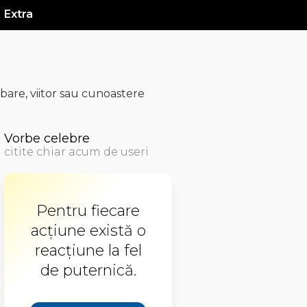
Extra
are, viitor sau cunoastere
Vorbe celebre
citite chiar acum de useri
Pentru fiecare
acţiune există o
reacţiune la fel
de puternică.