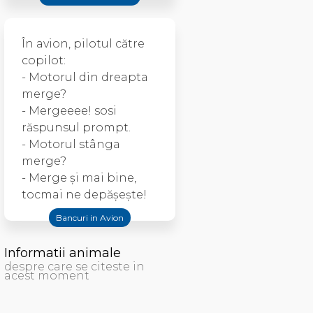
În avion, pilotul către
copilot:
- Motorul din dreapta
merge?
- Mergeeee! sosi
răspunsul prompt.
- Motorul stânga
merge?
- Merge şi mai bine,
tocmai ne depăşeşte!
Bancuri in Avion
Informatii animale
despre care se citeste in
acest moment