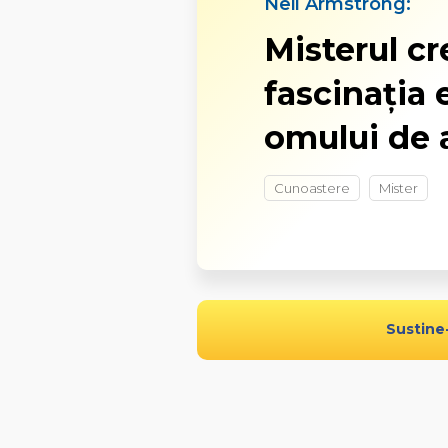
Neil Armstrong:
Misterul cr
fascinația 
omului de a
Cunoastere
Mister
Sustine