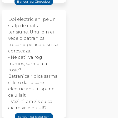
Bancuri cu Ginecologi
Doi electricieni pe un
stalp de inalta
tensiune. Unul din ei
vede o batranica
trecand pe acolo si i se
adreseaza:
- Ne dati, va rog
frumos, sarma aia
rosie?
Batranica ridica sarma
si le-o da, la care
electricianul ii spune
celuilalt:
- Vezi, ti-am zis eu ca
aia rosie e nulul!?
Bancuri cu Electriceni