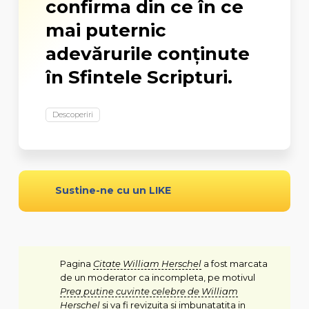
confirma din ce în ce
mai puternic
adevărurile conţinute
în Sfintele Scripturi.
Descoperiri
Sustine-ne cu un LIKE
Pagina
Citate William Herschel
a fost marcata
de un moderator ca incompleta, pe motivul
Prea putine cuvinte celebre de William
Herschel
si va fi revizuita si imbunatatita in