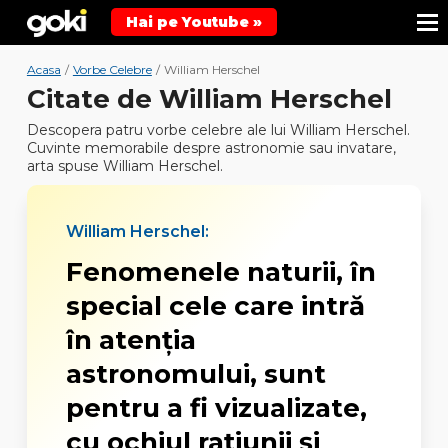
Hai pe Youtube »
Acasa
/
Vorbe Celebre
/
William Herschel
Citate de William Herschel
Descopera patru vorbe celebre ale lui William Herschel.
Cuvinte memorabile despre astronomie sau invatare,
arta spuse William Herschel.
William Herschel:
Fenomenele naturii, în
special cele care intră
în atenţia
astronomului, sunt
pentru a fi vizualizate,
cu ochiul raţiunii şi