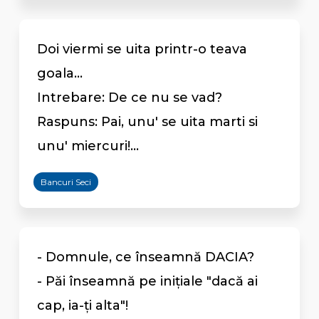
Doi viermi se uita printr-o teava
goala...
Intrebare: De ce nu se vad?
Raspuns: Pai, unu' se uita marti si
unu' miercuri!...
Bancuri Seci
- Domnule, ce înseamnă DACIA?
- Păi înseamnă pe inițiale "dacă ai
cap, ia-ți alta"!