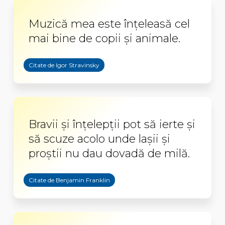
Muzică mea este înţeleasă cel
mai bine de copii şi animale.
Citate de Igor Stravinsky
Bravii şi înţelepţii pot să ierte şi
să scuze acolo unde laşii şi
proştii nu dau dovadă de milă.
Citate de Benjamin Franklin