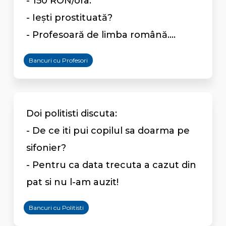
- 150 RON/ora.
- Ieşti prostituată?
- Profesoară de limba română....
Bancuri cu Profesori
Doi politisti discuta:
- De ce iti pui copilul sa doarma pe
sifonier?
- Pentru ca data trecuta a cazut din
pat si nu l-am auzit!
Bancuri cu Politisti