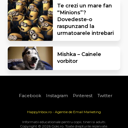
Te crezi un mare fan
“Minions”?
Dovedeste-o
raspunzand la
urmatoarele intrebari
Mishka – Cainele
vorbitor
Facebook
Instagram
Pinterest
Twitter
HappyInbox.ro - Agentie de Email Marketing
Informatii educationale pentru copii, tineri si adulti.
Copyright © 2026 Goki.ro. Toate drepturile rezervate.