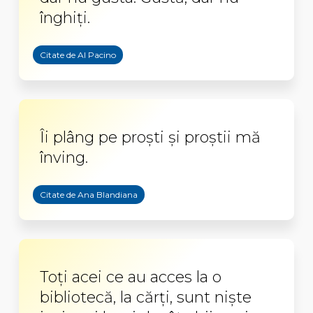
înghiți.
Citate de Al Pacino
Îi plâng pe proşti şi proştii mă
înving.
Citate de Ana Blandiana
Toţi acei ce au acces la o
bibliotecă, la cărţi, sunt nişte