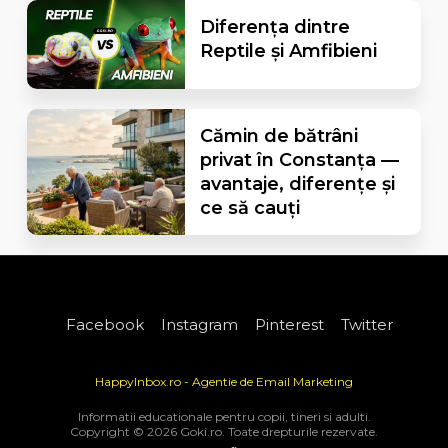
Diferența dintre
Reptile și Amfibieni
Cămin de bătrâni
privat în Constanța —
avantaje, diferențe și
ce să cauți
Facebook
Instagram
Pinterest
Twitter
HappyInbox.ro - Agentie de Email Marketing
Informatii educationale pentru copii, tineri si adulti.
Copyright © 2026 Goki.ro. Toate drepturile rezervate.