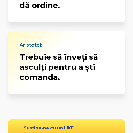
dă ordine.
Aristotel
:
Trebuie să înveți să
asculți pentru a ști
comanda.
Sustine-ne cu un LIKE