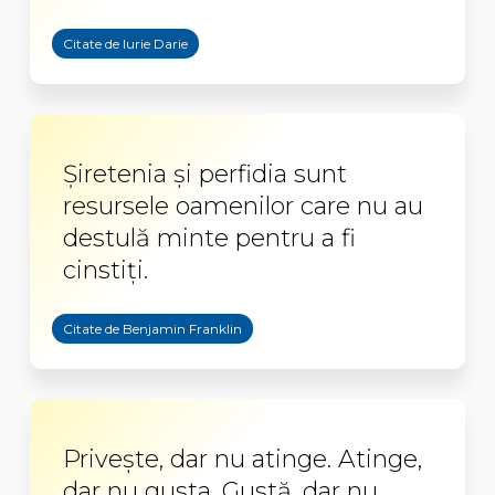
Citate de Iurie Darie
Șiretenia și perfidia sunt
resursele oamenilor care nu au
destulă minte pentru a fi
cinstiți.
Citate de Benjamin Franklin
Privește, dar nu atinge. Atinge,
dar nu gusta. Gustă, dar nu