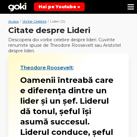
Hai pe Youtube »
Acasa
/
Vorbe Celebre
/
Lideri (2)
Citate despre Lideri
Descopera doi vorbe celebre despre lideri. Cuvinte
renumite spuse de Theodore Roosevelt sau Aristotel
despre lideri.
Theodore Roosevelt
:
Oamenii întreabă care
e diferenţa dintre un
lider şi un şef. Liderul
dă tonul, şeful îşi
asumă succesul.
Liderul conduce, şeful