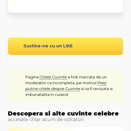
Sustine-ne cu un LIKE
Pagina
Citate Cuvinte
a fost marcata de un
moderator ca incompleta, pe motivul
Prea
putine citate despre Cuvinte
si va fi revizuita si
imbunatatita in curand.
Descopera si alte cuvinte celebre
accesate chiar acum de vizitatori