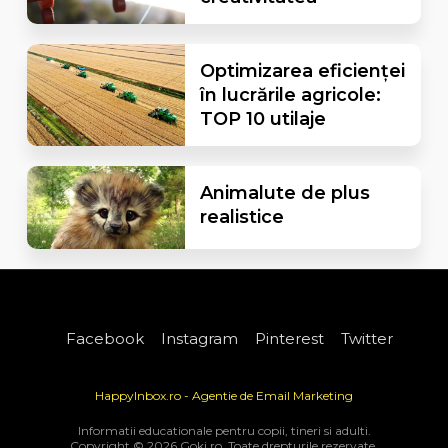
Optimizarea eficienței
în lucrările agricole:
TOP 10 utilaje
Animalute de plus
realistice
Facebook
Instagram
Pinterest
Twitter
HappyInbox.ro - Agentie de Email Marketing
Informatii educationale pentru copii, tineri si adulti.
Copyright © 2026 Goki.ro. Toate drepturile rezervate.