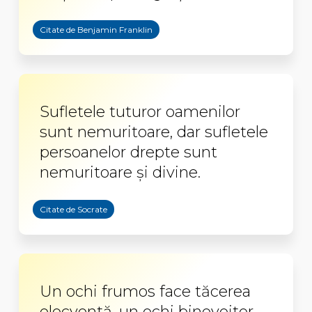
Citate de Benjamin Franklin
Sufletele tuturor oamenilor
sunt nemuritoare, dar sufletele
persoanelor drepte sunt
nemuritoare şi divine.
Citate de Socrate
Un ochi frumos face tăcerea
elocventă, un ochi binevoitor