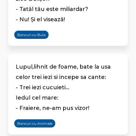
- Tatăl tău este miliardar?
- Nu! Şi el visează!
Bancuri cu Bula
Lupul,lihnit de foame, bate la usa
celor trei iezi si incepe sa cante:
- Trei iezi cucuieti...
Iedul cel mare:
- Fraiere, ne-am pus vizor!
Bancuri cu Animale