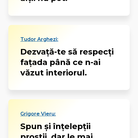
Tudor Arghezi:
Dezvaţă-te să respecţi
faţada până ce n-ai
văzut interiorul.
Grigore Vieru:
Spun și înțelepții
prostii, dar le mai