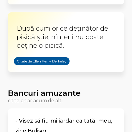
După cum orice deținător de
pisică știe, nimeni nu poate
deține o pisică.
Citate de Ellen Perry Berkeley
Bancuri amuzante
citite chiar acum de altii
- Visez să fiu miliardar ca tatăl meu,
zice Bulişor.