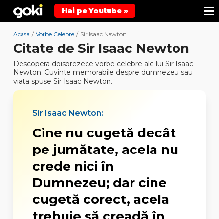
Hai pe Youtube »
Acasa
/
Vorbe Celebre
/
Sir Isaac Newton
Citate de Sir Isaac Newton
Descopera doisprezece vorbe celebre ale lui Sir Isaac
Newton. Cuvinte memorabile despre dumnezeu sau
viata spuse Sir Isaac Newton.
Sir Isaac Newton:
Cine nu cugetă decât
pe jumătate, acela nu
crede nici în
Dumnezeu; dar cine
cugetă corect, acela
trebuie să creadă în