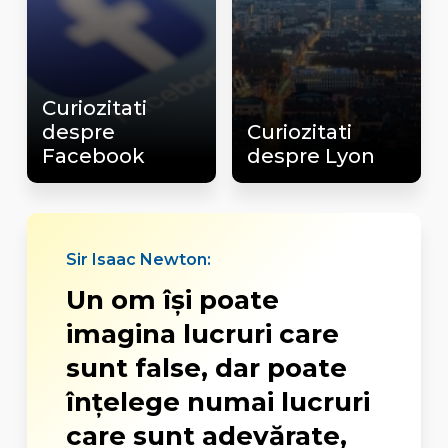
Curiozitati
despre
Curiozitati
Facebook
despre Lyon
Sir Isaac Newton:
Un om îşi poate
imagina lucruri care
sunt false, dar poate
înţelege numai lucruri
care sunt adevărate,