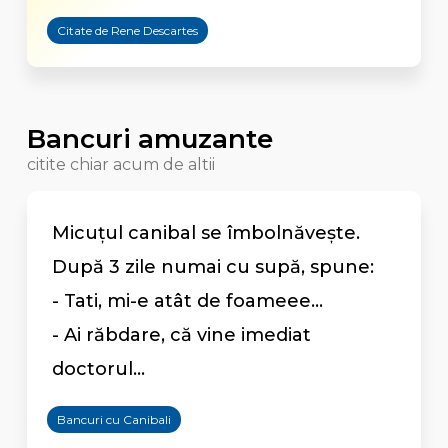
Citate de Rene Descartes
Bancuri amuzante
citite chiar acum de altii
Micuțul canibal se îmbolnăvește.
După 3 zile numai cu supă, spune:
- Tati, mi-e atât de foameee...
- Ai răbdare, că vine imediat
doctorul...
Bancuri cu Canibali