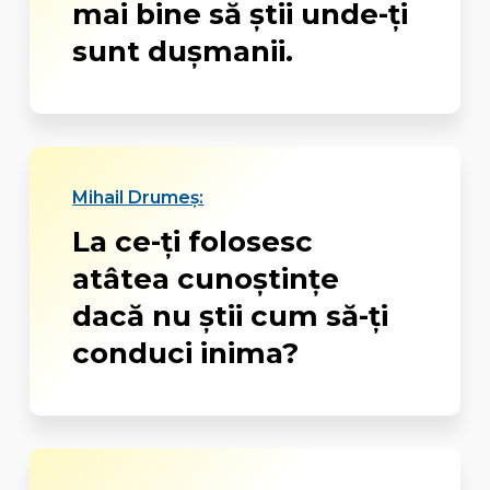
mai bine să știi unde-ți
sunt dușmanii.
Mihail Drumeș:
La ce-ţi folosesc
atâtea cunoştinţe
dacă nu ştii cum să-ţi
conduci inima?