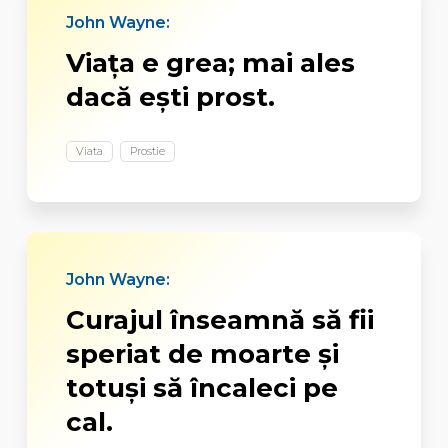
John Wayne:
Viața e grea; mai ales
dacă ești prost.
Viata
Prostie
John Wayne:
Curajul înseamnă să fii
speriat de moarte şi
totuşi să încaleci pe
cal
.